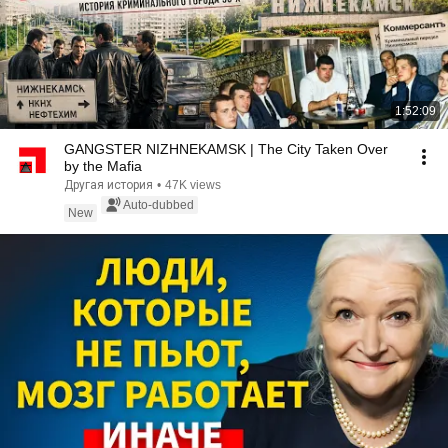
1:52:09
GANGSTER NIZHNEKAMSK | The City Taken Over
by the Mafia
Другая история
•
47K views
Auto-dubbed
New