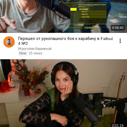
4:08:40
Перешел от рукопашного боя к карабину в Fallout
4 №2
Игроголик Бережной
New
25 views
2:31:16