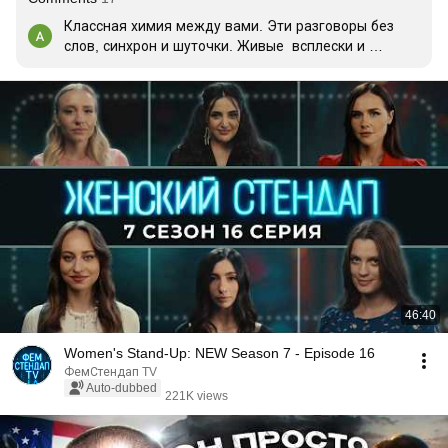
Классная химия между вами. Эти разговоры без 
слов, синхрон и шуточки. Живые  всплески и 
сглаживания .

Очень атмосферно. Создаётся ценное ощущение 
единения. 

В такие моменты отдыхаешь душой. А музыка 
работает как усилитель всего этого. Проникает, 
трогает, обезоруживает.
46:40
Women's Stand-Up: NEW Season 7 - Episode 16
ФемСтендап TV
Auto-dubbed
221K views