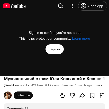
Open App
Sign in to confirm you’re not a bot
This helps protect our community.
Learn more
Sign in
Музыкальный стрим Юли Кошкиной и Ксюши Зан
@
koshkamoroshka
421 likes
6.1K views
Streamed 1 month ago
more
Subscribe
Comments
17