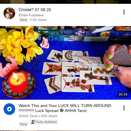
Споём? 07.08.26
Юлия Кошкина
New
3.4K views
39:34
Watch This and Your LUCK WILL TURN AROUND
!!!!!!!!!!!!! Luck Spread 🧿 AHHA Tarot
AHHA Tarot
•
65K views
Auto-dubbed
New