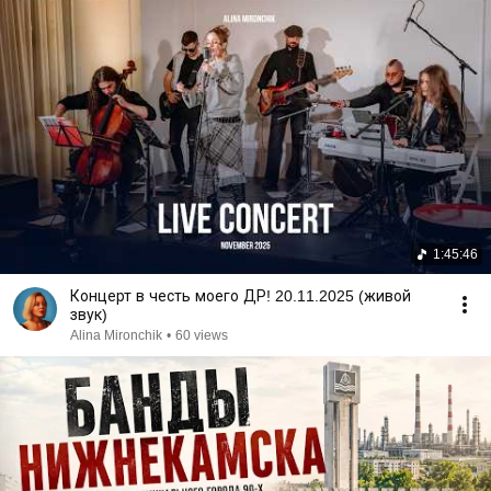
1:45:46
Концерт в честь моего ДР! 20.11.2025 (живой
звук)
Alina Mironchik
•
60 views