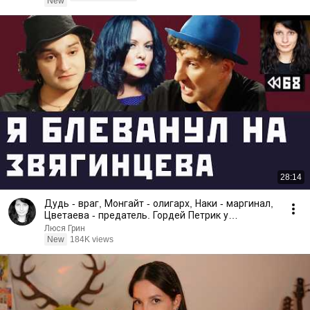
New
28:14
Дудь - враг, Монгайт - олигарх, Наки - маргинал,
Цветаева - предатель. Гордей Петрик у
Красовского.
Люся Грин
New
184K views