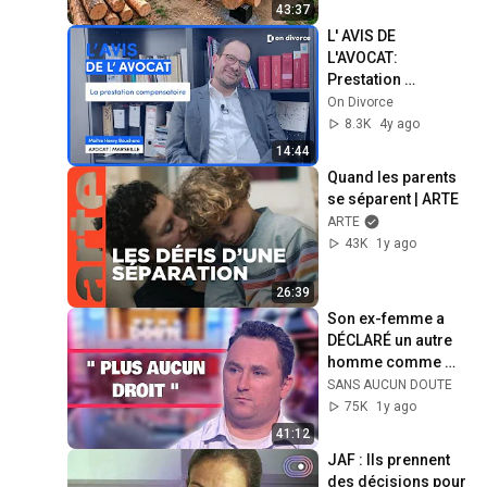
Finish by 
43:37
@bjornbrenton
L' AVIS DE 
L'AVOCAT: 
Prestation 
compensatoire - 
On Divorce
Maître Henry 
8.3K
4y ago
Bouchara, avocat 
14:44
partenaire on 
Quand les parents 
divorce®
se séparent | ARTE
ARTE
43K
1y ago
26:39
Son ex-femme a 
DÉCLARÉ un autre 
homme comme 
PÈRE de sa fille I 
SANS AUCUN DOUTE
SANS AUCUN 
75K
1y ago
DOUTE I 
41:12
S6/S7EP18.2
JAF : Ils prennent 
des décisions pour 