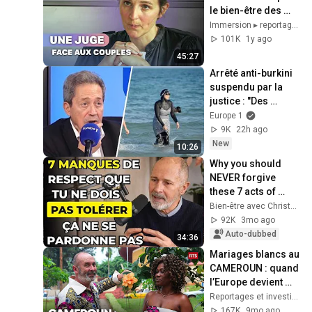
le bien-être des 
enfants
Immersion ▸ reportages et documentaires
101K
1y ago
45:27
Arrêté anti-burkini 
suspendu par la 
justice : "Des 
femmes meurent 
Europe 1
pour enlever ce 
9K
22h ago
voile" (G. Fenech)
New
10:26
Why you should 
NEVER forgive 
these 7 acts of 
disrespect - 
Bien-être avec Christophe André
CRISTOPHE ANDRÉ
92K
3mo ago
Auto-dubbed
34:36
Mariages blancs au 
CAMEROUN : quand 
l’Europe devient 
une OBSESSION - 
Reportages et investigations
Documentaire 
167K
9mo ago