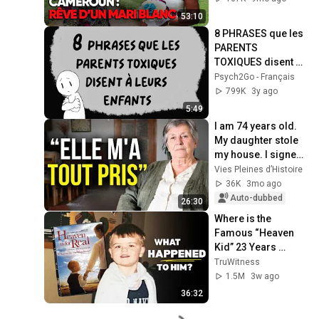
Complet - RTS
53:10
8 PHRASES que les 
PARENTS 
TOXIQUES disent à 
leurs enfants
Psych2Go - Français
799K
3y ago
5:49
I am 74 years old. 
My daughter stole 
my house. I signed 
without reading. 
Vies Pleines d’Histoire
Here's what I did 
36K
3mo ago
next.
Auto-dubbed
26:30
Where is the 
Famous “Heaven 
Kid” 23 Years 
Later?
TruWitness
1.5M
3w ago
36:32