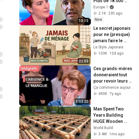
Plus de 18.000 
cambriolages 
Europe 1
recensés en France 
2.1K
23h ago
au mois de juillet
New
10:15
Le secret japonais 
pour ne (presque) 
jamais faire le 
ménage — 
Le Style Japonais
Commencez 
103K
10d ago
maintenant
22:03
Ces grands-mères 
donneraient tout 
pour revoir leurs 
petits-enfants - Ça 
Ça commence aujourd'hui - France Télévisions
commence 
490K
7y ago
aujourd'hui
1:03:20
Man Spent Two 
Years Building 
HUGE Wooden 
House for his 
World Build
Family | Start to 
3.4M
1mo ago