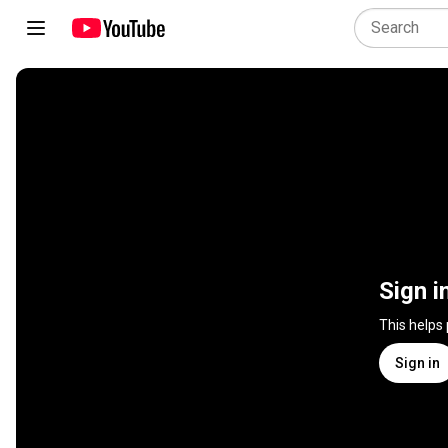
Sign i
This helps
Sign in