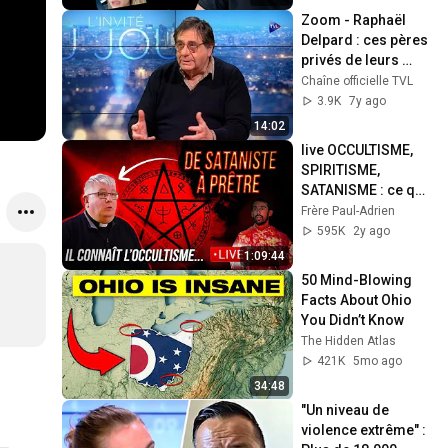
Zoom - Raphaël 
Delpard : ces pères 
privés de leurs 
enfants
Chaîne officielle TVL
3.9K
7y ago
14:02
live OCCULTISME, 
SPIRITISME, 
SATANISME : ce que 
vous devez savoir 
Frère Paul-Adrien
(père Jean 
595K
2y ago
Christophe Thibaut)
1:09:44
50 Mind-Blowing 
Facts About Ohio 
You Didn’t Know
The Hidden Atlas
421K
5mo ago
34:48
"Un niveau de 
violence extrême" : 