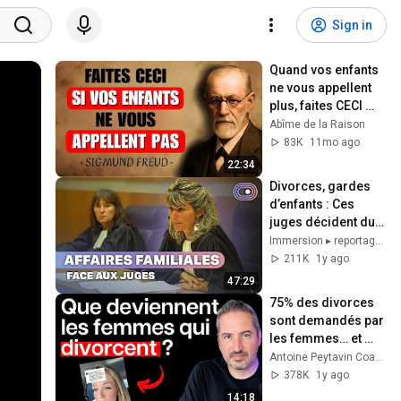
Sign in
Quand vos enfants 
ne vous appellent 
plus, faites CECI 
tout de suite | Freud
Abîme de la Raison
83K
11mo ago
22:34
Divorces, gardes 
d’enfants : Ces 
juges décident du 
destin des familles
Immersion ▸ reportages et documentaires
211K
1y ago
47:29
75% des divorces 
sont demandés par 
les femmes… et 
après ?
Antoine Peytavin Coaching
378K
1y ago
14:18