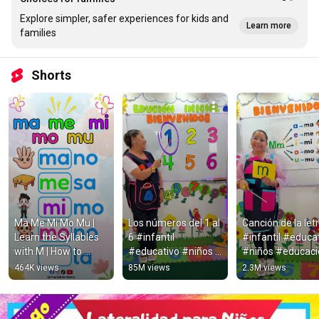
Explore simpler, safer experiences for kids and
Learn more
families
Shorts
Ma Me Mi Mo Mu | 
Los números del 1 al 
Canción de la letr
Learn the Syllables 
6 #infantil 
#infantil #educat
with M | How to 
#educativo #niños 
#niños #educaci
Teach Children to 
#educacion 
#niñosfelices
464K views
85M views
2.3M views
Read
#niñosfelices 
#educacióninfantil