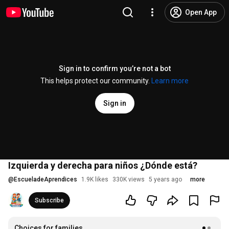
Open App
Sign in to confirm you’re not a bot
This helps protect our community.
Learn more
Sign in
Izquierda y derecha para niños ¿Dónde está?
@
EscueladeAprendices
1.9K likes
330K views
5 years ago
more
Subscribe
Choices for families