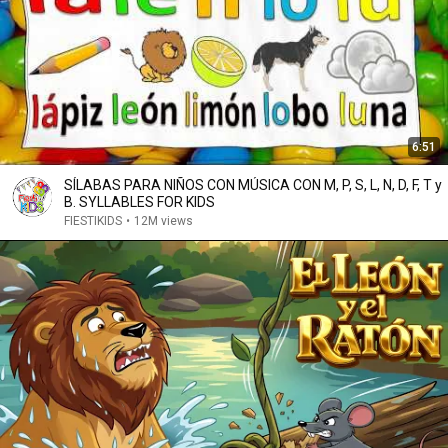
6:51
SÍLABAS PARA NIÑOS CON MÚSICA CON M, P, S, L, N, D, F, T y
B. SYLLABLES FOR KIDS
FIESTIKIDS
•
12M views