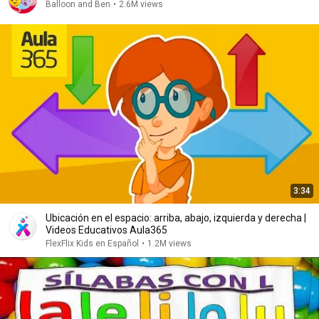
Balloon and Ben
•
2.6M views
3:34
Ubicación en el espacio: arriba, abajo, izquierda y derecha |
Videos Educativos Aula365
FlexFlix Kids en Español
•
1.2M views