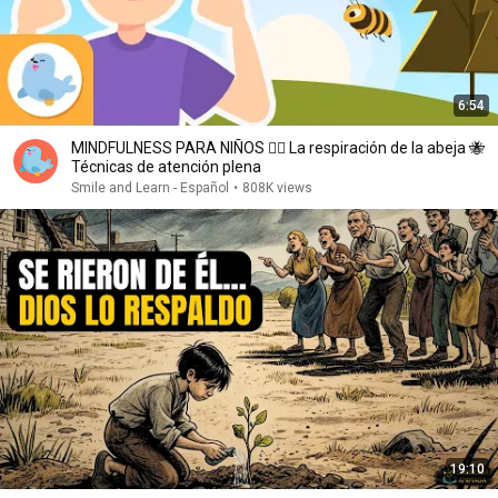
6:54
MINDFULNESS PARA NIÑOS 🧘‍♀️​ La respiración de la abeja 🐝​​
Técnicas de atención plena
Smile and Learn - Español
•
808K views
19:10