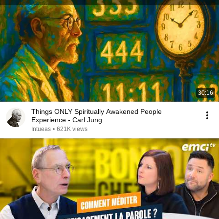
30:16
Things ONLY Spiritually Awakened People
Experience - Carl Jung
Intueas
•
621K views