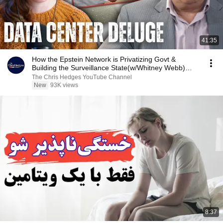
41:35
How the Epstein Network is Privatizing Govt &
Building the Surveillance State(w/Whitney Webb)
|TCHR
The Chris Hedges YouTube Channel
New
93K views
8:37