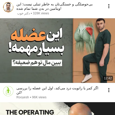
بی‌حوصلگی و خستگی‌تان به خاطر تنبلی نیست؛ این
ویتامین در بدن شما تمام شده!
دکتر خوب
•
328K views
12:42
اگر کمر یا زانویت درد می‌کند، اول این عضله را بررسی
کن!
Rooyesh
•
96K views