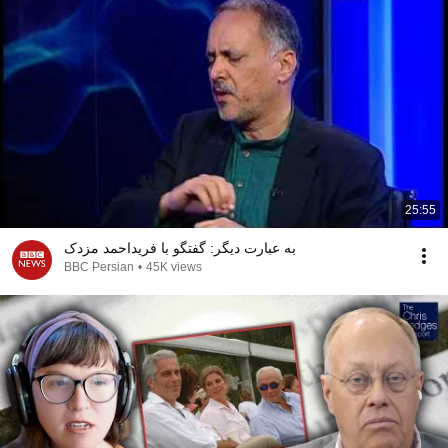
25:55
به عبارت دیگر: گفتگو با فریداحمد مزدک
BBC Persian
•
45K views