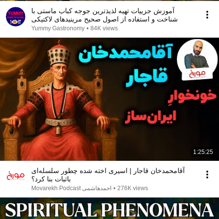
آموزش جزییات تهیه لذیذترین جوجه کباب ماستی با
شناخت و استفاده از اصول صحیح مرینیدهای ‌لاکتیکی
Yummy Gastronomy
•
84K views
1:25:25
آقامحمدخان قاجار | اسیری اخته شده چطور سلسله‌ای
باثبات بنا کرد؟
Movarekh Podcast احمدهاشمی
•
276K views