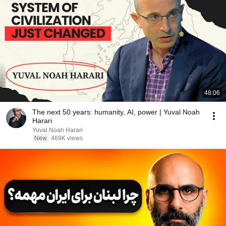
48:06
The next 50 years: humanity, AI, power | Yuval Noah
Harari
Yuval Noah Harari
New
469K views