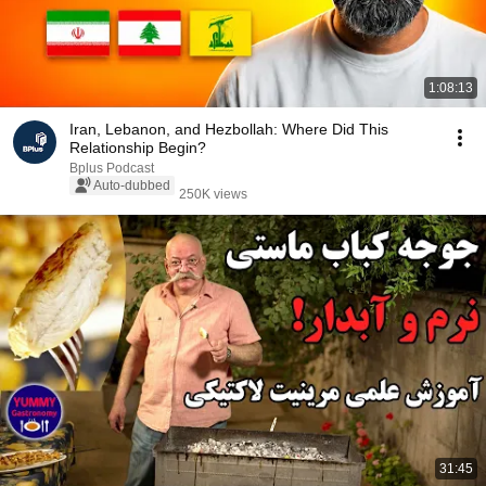
1:08:13
Iran, Lebanon, and Hezbollah: Where Did This
Relationship Begin?
Bplus Podcast
Auto-dubbed
250K views
31:45