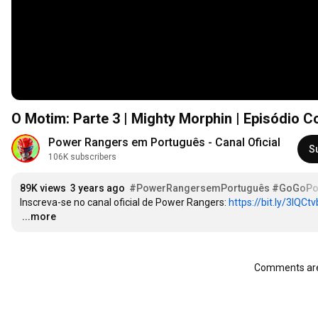
O Motim: Parte 3 | Mighty Morphin | Episódio 
Power Rangers em Português - Canal Oficial
S
106K subscribers
89K views
3 years ago
#PowerRangersemPortuguês
#GoGoPo
Inscreva-se no canal oficial de Power Rangers: 
https://bit.ly/3IQCtv
…
...more
Comments are 