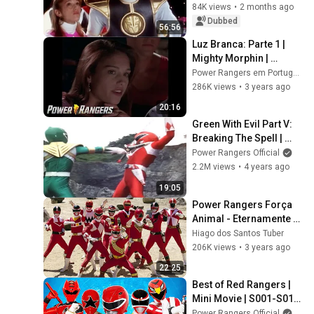
Movie | Power Rangers 
84K views
•
2 months ago
Official
Dubbed
56:56
Luz Branca: Parte 1 | 
Mighty Morphin | 
Episódio Completo | 
Power Rangers em Português - Canal Oficial
S02 | E17 | Power 
286K views
•
3 years ago
Rangers em Português
20:16
Green With Evil Part V: 
Breaking The Spell | 
MMPR | Full Episode | 
Power Rangers Official
S01 | E21 | Power 
2.2M views
•
4 years ago
Rangers
19:05
Power Rangers Força 
Animal - Eternamente 
Vermelho em Full HD
Hiago dos Santos Tuber
206K views
•
3 years ago
22:25
Best of Red Rangers | 
Mini Movie | S001-S017 
| Happy Power Month | 
Power Rangers Official