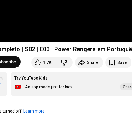
Completo | S02 | E03 | Power Rangers em Portugu
ubscribe
1.7K
Share
Save
werRangers
Try YouTube Kids
#PowerRangers
b
An app made just for kids
Open 
turned off. 
Learn more