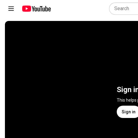
Sign i
This helps
Sign in