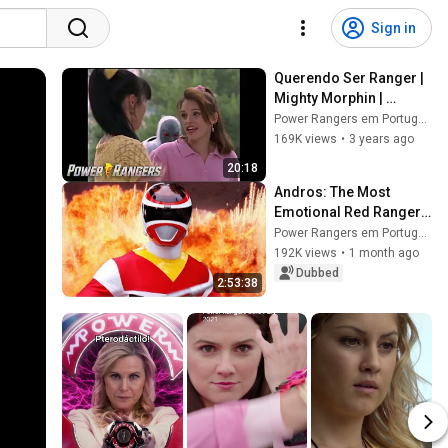
Sign in
Querendo Ser Ranger | 
Mighty Morphin | 
Episódio Completo | 
Power Rangers em Português - Canal Oficial
S02 | E04 | Power 
169K views
•
3 years ago
Rangers em Português
20:18
Andros: The Most 
Emotional Red Ranger 
Story? | In Space | Mini 
Power Rangers em Português - Canal Oficial
Movie | Power Rangers 
192K views
•
1 month ago
Official
Dubbed
2:53:38