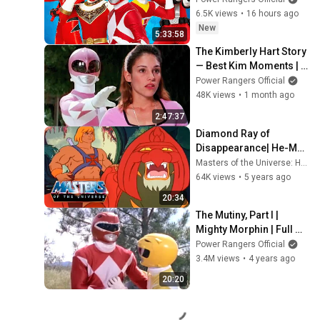
Power Rangers Videos
6.5K views
•
16 hours ago
New
5:33:58
The Kimberly Hart Story 
— Best Kim Moments | 
Mini Movie | Power 
Power Rangers Official
Rangers Official
48K views
•
1 month ago
2:47:37
Diamond Ray of 
Disappearance| He-Man 
Official | He-Man Full 
Masters of the Universe: He-Man & She-Ra
Episode | Cartoons for
64K views
•
5 years ago
20:34
The Mutiny, Part I | 
Mighty Morphin | Full 
Episode | S02 | E01 | 
Power Rangers Official
Power Rangers Official
3.4M views
•
4 years ago
20:20