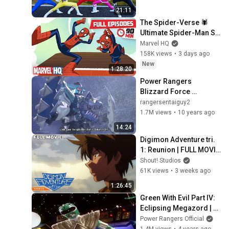
Portugues
21:11
The Spider-Verse 🕷️ 
Ultimate Spider-Man S3 
Eps 12-15 | Full 
Marvel HQ
Episodes | ‪‪‪@MarvelHQ
158K views
•
3 days ago
New
1:28:20
Power Rangers 
Blizzard Force 
Megazord/Replicantzor
rangersentaiguy2
d  First Apppearance 
1.7M views
•
10 years ago
(PR and Sentai version)
14:24
Digimon Adventure tri. 
1: Reunion | FULL MOVIE 
| Toei Anime Action 
Shout! Studios
Adventure
61K views
•
3 weeks ago
1:26:45
Green With Evil Part IV: 
Eclipsing Megazord | 
MMPR | Full Episode | 
Power Rangers Official
S01 | E20 | Power 