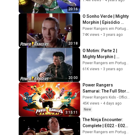
1.4M views
•
4 years ago
Rangers
20:16
O Sonho Verde | Mighty 
Morphin | Episódio 
Completo | S02 | E07 | 
Power Rangers em Português - Canal Oficial
Power Rangers em 
74K views
•
3 years ago
Português
20:18
O Motim: Parte 2 | 
Mighty Morphin | 
Episódio Completo | 
Power Rangers em Português - Canal Oficial
S02 | E02 | Power 
61K views
•
3 years ago
Rangers em Português
20:00
Power Rangers 
Samurai: The Full Story 
| Mini Movie | Power 
Power Rangers Kids - Official Channel
Month | Superheroes 
45K views
•
4 days ago
For Kids
New
3:15:11
The Ninja Encounter: 
Complete | E022 - E024 | 
Might Morphin | Mini 
Power Rangers em Português - Canal Oficial