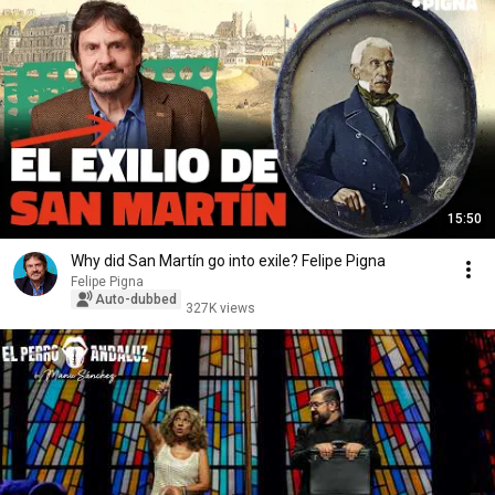
15:50
Why did San Martín go into exile? Felipe Pigna
Felipe Pigna
Auto-dubbed
327K views