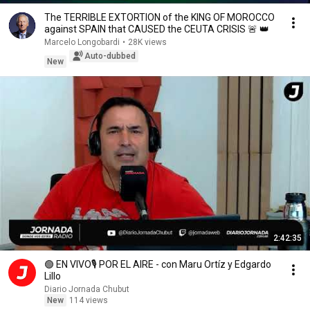
The TERRIBLE EXTORTION of the KING OF MOROCCO
against SPAIN that CAUSED the CEUTA CRISIS 🚨 👑
Marcelo Longobardi
•
28K views
Auto-dubbed
New
2:42:35
🟢 EN VIVO🎙️ POR EL AIRE - con Maru Ortíz y Edgardo
Lillo
Diario Jornada Chubut
New
114 views