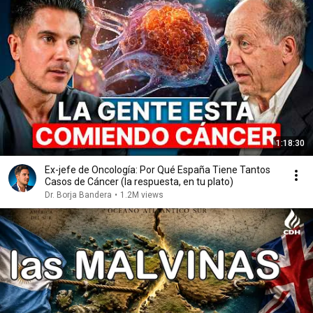
1:18:30
Ex-jefe de Oncología: Por Qué España Tiene Tantos
Casos de Cáncer (la respuesta, en tu plato)
Dr. Borja Bandera
•
1.2M views