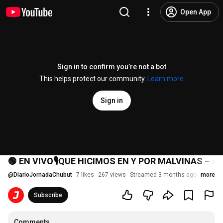
Open App
Sign in to confirm you’re not a bot
This helps protect our community.
Learn more
Sign in
🟢 EN VIVO🎙️QUE HICIMOS EN Y POR MALVINAS – co
@
DiarioJornadaChubut
7 likes
267 views
Streamed 3 months ago
more
Subscribe
Comments