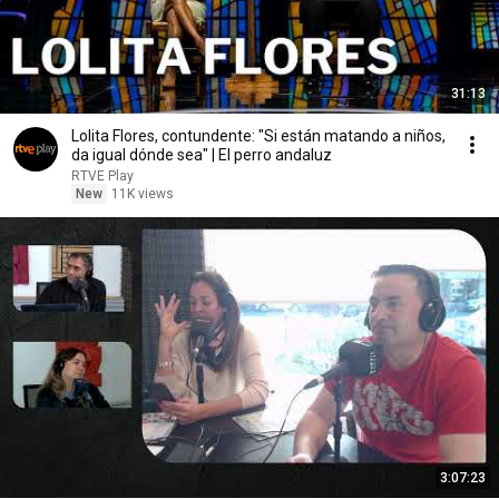
31:13
Lolita Flores, contundente: "Si están matando a niños,
da igual dónde sea" | El perro andaluz
RTVE Play
New
11K views
3:07:23