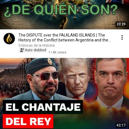
23:29
The DISPUTE over the FALKLAND ISLANDS | The
History of the Conflict between Argentina and the
Uni...
Crónicas de la Historia
Auto-dubbed
114K views
42:17