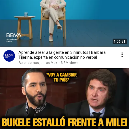
1:06:31
Aprende a leer a la gente en 3 minutos | Bárbara
Tijerina, experta en comunicación no verbal
Aprendemos juntos Mex
•
3.5M views