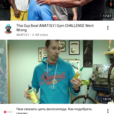
17:47
This Guy Beat ANATOLY | Gym CHALLENGE Went
Wrong
ANATOLY
•
6.3M views
19:19
Чем смазать цепь велосипеда. Как подобрать
смазку.