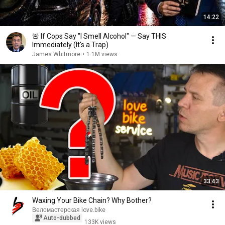
14:22
🚨 If Cops Say "I Smell Alcohol" — Say THIS
Immediately (It's a Trap)
James Whitmore
•
1.1M views
33:43
Waxing Your Bike Chain? Why Bother?
Веломастерская love.bike
Auto-dubbed
133K views