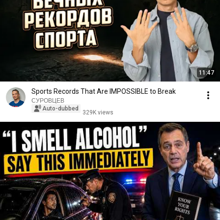
11:47
Sports Records That Are IMPOSSIBLE to Break
СУРОВЦЕВ
Auto-dubbed
329K views