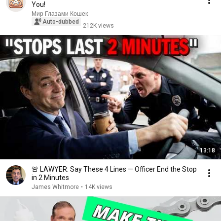
You!
Мир Глазами Кошек
Auto-dubbed
212K views
13:18
🚨 LAWYER: Say These 4 Lines — Officer End the Stop
in 2 Minutes
James Whitmore
•
14K views