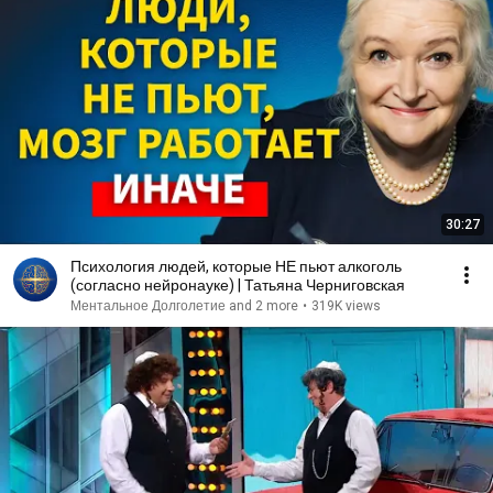
30:27
Психология людей, которые НЕ пьют алкоголь
(согласно нейронауке) | Татьяна Черниговская
Ментальное Долголетие and 2 more
•
319K views