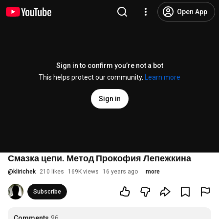
Open App
Sign in to confirm you’re not a bot
This helps protect our community.
Learn more
Sign in
Смазка цепи. Метод Прокофия Лепежкина
@
klirichek
210 likes
169K views
16 years ago
more
Subscribe
Comments
96