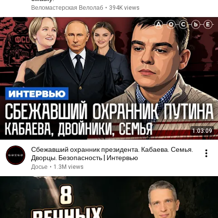
Веломастерская Велолаб
•
394K views
1:03:09
Сбежавший охранник президента. Кабаева. Семья.
Дворцы. Безопасность | Интервью
Досье
•
1.3M views