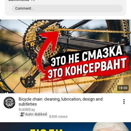
Comment...
18:00
Bicycle chain: cleaning, lubrication, design and
subtleties
RollAllDay
Auto-dubbed
830K views