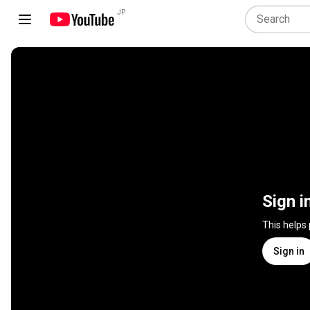
JP
Sign i
This helps
Sign in