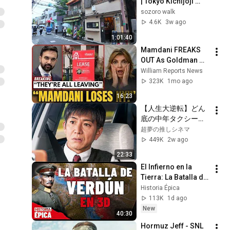
| Tokyo Kichijoji 
Walk: Scenic Park, 
sozoro walk
Retro Shopping 
4.6K
3w ago
Streets  [4K ASMR]
1:01:40
Mamdani FREAKS 
OUT As Goldman 
Tells Staff: Move To 
William Reports News
Dallas Or LEAVE — 
323K
1mo ago
$500 MILLION 
16:23
Campus Rising
【人生大逆転】どん
底の中年タクシー運
転手。偶然引き受け
超夢の推しシネマ
た「謎の依頼」がま
449K
2w ago
さかの衝撃展開
22:33
へ…！
El Infierno en la 
Tierra: La Batalla de 
Verdún en 3D 
Historia Épica
(Documental)
113K
1d ago
New
40:30
Hormuz Jeff - SNL