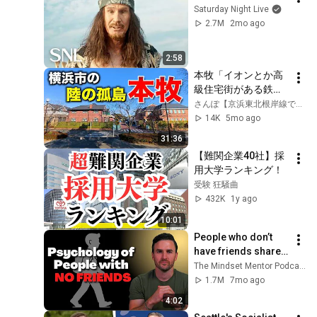
Saturday Night Live
2.7M
2mo ago
2:58
本牧「イオンとか高
級住宅街がある鉄道
空白地帯」【2026年
さんぽ【京浜東北根岸線で大宮を目指す】
2月】
14K
5mo ago
31:36
【難関企業40社】採
用大学ランキング！
受験 狂騒曲
432K
1y ago
10:01
People who don’t 
have friends share 
these five 
The Mindset Mentor Podcast
personality traits
1.7M
7mo ago
4:02