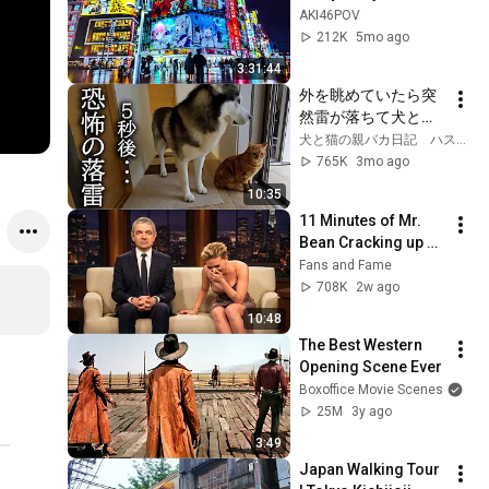
Neon Night Walk 
AKI46POV
After Work (3.5H, 
212K
5mo ago
4K60p HDR, 
3:31:44
Immersive Stereo)
外を眺めていたら突
然雷が落ちて犬と猫
がパニックでこうな
犬と猫の親バカ日記 ハスキー&トイプー&スコティッシュ
りました...
765K
3mo ago
10:35
11 Minutes of Mr. 
Bean Cracking up 
Celebrities
Fans and Fame
708K
2w ago
10:48
The Best Western 
Opening Scene Ever
Boxoffice Movie Scenes
25M
3y ago
3:49
Japan Walking Tour 