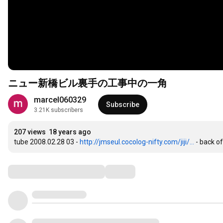
ニュー新橋ビル裏手の工事中の一角
marcel060329
Subscribe
3.21K subscribers
207 views
18 years ago
tube 2008.02.28 03 - 
http://jmseul.cocolog-nifty.com/jiji/...
 - back o
Comments