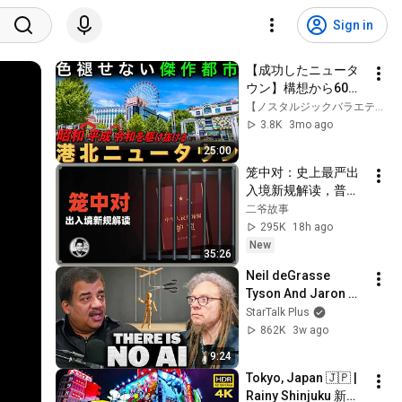
Sign in
【成功したニュータ
ウン】構想から60
年。港北ニュータウ
【ノスタルジックバラエティ】スターマン
ンが「現役」であり
3.8K
3mo ago
続ける理由　〜昭
25:00
和・平成・令和へと
笼中对：史上最严出
時代を跨ぐ理想都
入境新规解读，普通
市〜
人还有出国的机会
二爷故事
吗？
295K
18h ago
New
35:26
Neil deGrasse 
Tyson And Jaron 
Lanier on the AI 
StarTalk Plus
Illusion
862K
3w ago
9:24
Tokyo, Japan 🇯🇵 | 
Rainy Shinjuku 新宿 