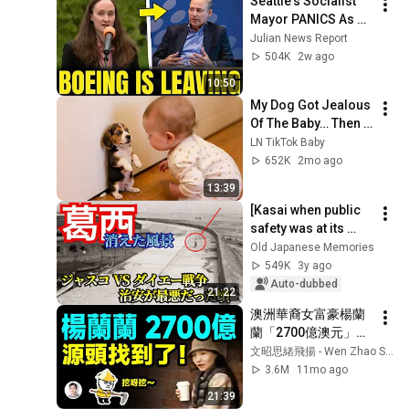
Seattle's Socialist 
Mayor PANICS As 
Boeing OFFICIALLY 
Julian News Report
SHIFTS 9,000 Jobs 
504K
2w ago
To South Carolina
10:50
My Dog Got Jealous 
Of The Baby… Then 
This Happened 😂🐶
LN TikTok Baby
652K
2mo ago
13:39
[Kasai when public 
safety was at its 
worst] Jusco and 
Old Japanese Memories
Daiei opened on the 
549K
3y ago
same day, the 
Auto-dubbed
21:22
festiviti...
澳洲華裔女富豪楊蘭
蘭「2700億澳元」源
頭在這裡！越挖越有
文昭思緒飛揚 - Wen Zhao Studio
大瓜【文昭思緒飛揚
3.6M
11mo ago
471期】
21:39