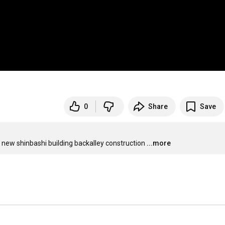
0
Share
Save
f new shinbashi building backalley construction
...more