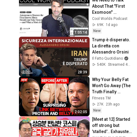
We Need to Talk 
Kesk-Eesti
võimaluste avardamisel
About That "First 
Ettevõtlusinkubaator 2024–
24
Exomoon" 
2026: kogemuslood
Maakondlikud arenduskeskused
Discovery
kogukondadelt | Järva-
Cool Worlds Podcast
Ettevõtlike kogukondade
Jaani 11.06.2026
69K
1d ago
inspiratsioonipäev 2026 |
25
New
1:05:14
Tagasivaade
Maakondlikud arenduskeskused
Trump è disperato. 
inkubatsiooniprogrammile
Kesk-Eesti vabaühenduste
La diretta con 
11.06.2026
konsultantide podcastid
26
Alessandro Orsini
Kesk-Eesti ettevõtlusinkubaator
Il Fatto Quotidiano
540K
Streamed 4mo ago
2 unavailable videos are hidden
28:39
Why Your Belly Fat 
Won't Go Away (The 
Truth Finally 
Explained!)
Fitness TM
27K
23h ago
New
2:02:05
[Meet at 12] Started 
off strong but 
'stalled'.. Exhausted 