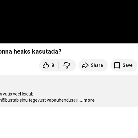
konna heaks kasutada?
8
Share
Save
rvutis veel leidub;

a hõlbustab sinu tegevust vabaühenduses.
…
...more