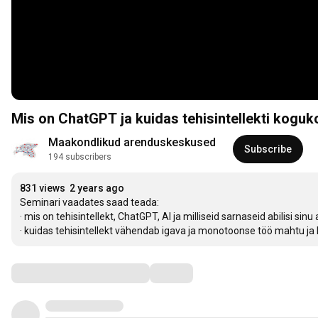
Mis on ChatGPT ja kuidas tehisintellekti kogu
Maakondlikud arenduskeskused
Subscribe
194 subscribers
831 views
2 years ago
Seminari vaadates saad teada:

· mis on tehisintellekt, ChatGPT, AI ja milliseid sarnaseid abilisi sinu a
· kuidas tehisintellekt vähendab igava ja monotoonse töö mahtu j
Comments