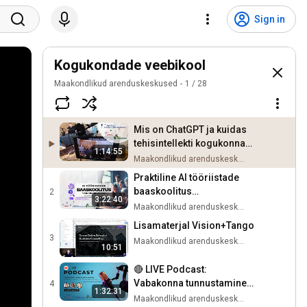
Sign in
Kogukondade veebikool
Maakondlikud arenduskeskused
1
/
28
Mis on ChatGPT ja kuidas
tehisintellekti kogukonna
1:14:55
heaks kasutada?
Maakondlikud arenduskeskused
Praktiline AI tööriistade
baaskoolitus
2
3:22:40
vabaühendustele 23.10.23
Maakondlikud arenduskeskused
Lisamaterjal Vision+Tango
3
Maakondlikud arenduskeskused
10:51
🔴 LIVE Podcast:
Vabakonna tunnustamine
4
1:32:31
Eestis: Viljandi-, Järva- ja
Maakondlikud arenduskeskused