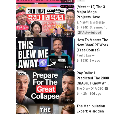
1:01:36
[Meet at 12] The 3 
Major Mega 
Projects Have 
Arrived! What Does 
김어준의 겸손은힘들다 뉴스공장
the Blueprint for K-
734K
Streamed 1mo ago
Semiconductors...
Auto-dubbed
1:09:18
How To Master The 
New ChatGPT Work 
(Free Course)
Paul J Lipsky
153K
3w ago
19:49
Ray Dalio: I 
Predicted The 2008 
CRASH, I Know What 
Comes Next!
The Diary Of A CEO
4.2M
10d ago
1:30:17
The Manipulation 
Expert: 4 Hidden 