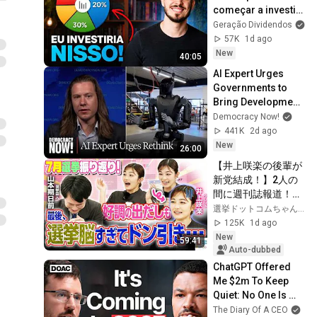
köögis🎄
11
começar a investir 
28:51
Maakondlikud arenduskeskused
do zero, faria 
Geração Dividendos
isso...
57K
1d ago
Praktiline töötuba: MTÜ
New
liikmeskonna
12
40:05
1:27:50
korrastamise talgud
Maakondlikud arenduskeskused
AI Expert Urges 
22.01.2025
Governments to 
Praktiline infopäev: MTÜ
Bring Development 
rahastamise võimalused
13
1:44:25
to "Grinding Halt" 
Democracy Now!
Maakondlikud arenduskeskused
Amid Fears of 
441K
2d ago
🔴 LIVE Podcast:
Rogue Technology
New
26:00
Vabatahtlik töö: lihtne viis
14
1:01:48
【井上咲楽の後輩が
kogukonda panustada ja
Maakondlikud arenduskeskused
新党結成！】2人の
isiklikult kasvada
🔴 LIVE Podcast: Noored
間に週刊誌報道！？
kogukonnas - miks ja
15
／田川市長に“再生
選挙ドットコムちゃんねる
kuidas neid kaasata
Maakondlikud arenduskeskused
の道”系当選／“鈴木
125K
1d ago
康友”氏が事務所侵
New
Praktiline Veebikoolitus:
59:41
入で辞職願【井上咲
Auto-dubbed
MTÜ üldkoosoleku
16
楽×山本期日前】｜
ChatGPT Offered 
korraldamise talgud
Maakondlikud arenduskeskused
選挙ドットコムちゃ
Me $2m To Keep 
🔴 LIVE Podcast: ABCD
んねる
Quiet: No One Is 
MUDEL: Kuidas märgata ja
17
Ready For What's 
The Diary Of A CEO
kasutada oma kogukonna