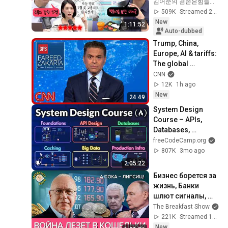
by the extreme 
김어준의 겸손은힘들다 뉴스공장
market difficulty, 
509K
Streamed 2d ago
retai...
New
1:11:52
Auto-dubbed
Trump, China, 
Europe, AI & tariffs: 
The global 
consequences | 
CNN
Fareed's Take 
12K
1h ago
Roundup
New
24:49
System Design 
Course – APIs, 
Databases, 
Caching, CDNs, 
freeCodeCamp.org
Load Balancing & 
807K
3mo ago
Production Infra
2:05:22
Бизнес борется за 
жизнь, Банки 
шлют сигналы, 
Аграрии в беде. 
The Breakfast Show
Игорь Липсиц
221K
Streamed 19h ago
New