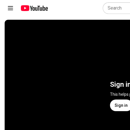
Sign i
This helps
Sign in