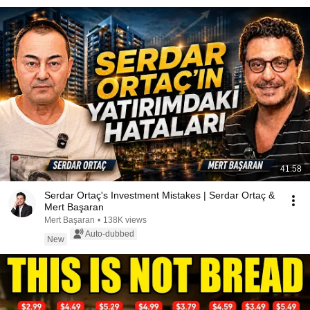
41:58
Serdar Ortaç's Investment Mistakes | Serdar Ortaç &
Mert Başaran
Mert Başaran
•
138K views
Auto-dubbed
New