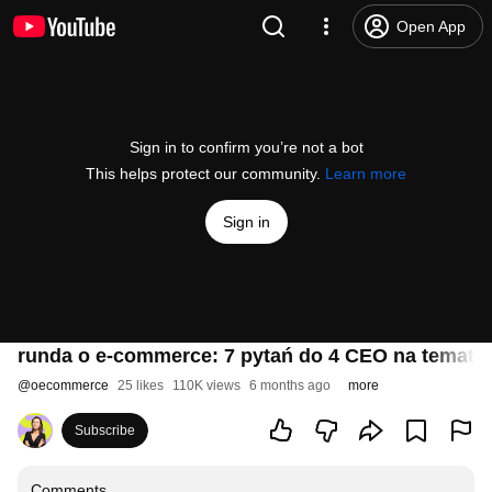
Open App
Sign in to confirm you’re not a bot
This helps protect our community.
Learn more
Sign in
runda o e-commerce: 7 pytań do 4 CEO na temat 
@
oecommerce
25 likes
110K views
6 months ago
more
Subscribe
Comments