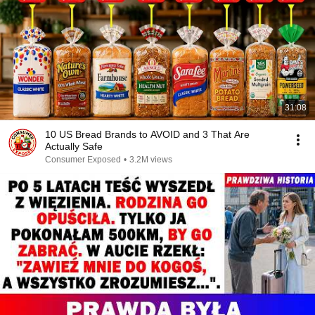
31:08
10 US Bread Brands to AVOID and 3 That Are
Actually Safe
Consumer Exposed
•
3.2M views