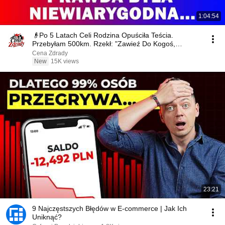
1:04:54
👴Po 5 Latach Celi Rodzina Opuściła Teścia.
Przebyłam 500km. Rzekł: "Zawieź Do Kogoś,
Zrozumiesz..."🤔
Cena Zdrady
New
15K views
23:21
9 Najczęstszych Błędów w E-commerce | Jak Ich
Uniknąć?