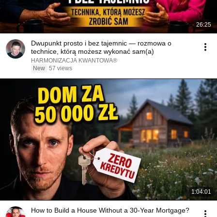
26:25
Dwupunkt prosto i bez tajemnic — rozmowa o
technice, którą możesz wykonać sam(a)
HARMONIZACJA KWANTOWA®
New
57 views
1:04:01
How to Build a House Without a 30-Year Mortgage?