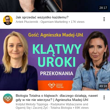
28:17
Jak sprzedać wszystko każdemu?
Antek Płuciennik - Ogarniam Marketing
•
17K views
49:18
Biologia Totalna o klątwach: dlaczego działają, nawet
gdy w nie nie wierzysz? | Agnieszka Madej-Uhl
Instytut Metody Tippinga - Radykalne Wybaczanie and
Ogarnij Się i Zacznij Żyć - Totalna Biologia
•
69K views