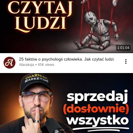
1:01:04
25 faktów o psychologii człowieka. Jak czytać ludzi.
Ataraksja
•
45K views