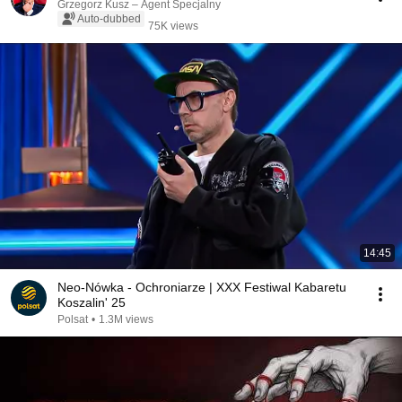
Grzegorz Kusz – Agent Specjalny
Auto-dubbed
75K views
14:45
Neo-Nówka - Ochroniarze | XXX Festiwal Kabaretu
Koszalin' 25
Polsat
•
1.3M views