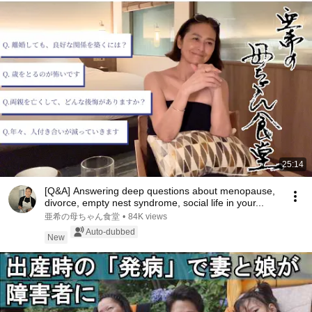
25:14
[Q&A] Answering deep questions about menopause,
divorce, empty nest syndrome, social life in your...
亜希の母ちゃん食堂
•
84K views
Auto-dubbed
New