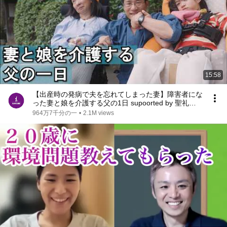
15:58
【出産時の発病で夫を忘れてしまった妻】障害者にな
った妻と娘を介護する父の1日 supoorted by 聖礼会 #
聖礼会 #ジャパンバリアフリープロジェクト #共生
964万7千分の一
•
2.1M views
社会 #障害 #障がい #愛 #