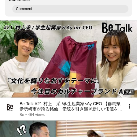
Comment...
9:42
Be Talk #21 村上 采 /学生起業家×Ay CEO 【群馬県
伊勢崎市が誇る銘仙、伝統を引き継ぎ新しい価値をそ
えて現代へ】
Be
•
464 views