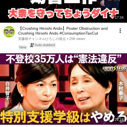
17:34
【Crushing Hiroshi Ando】Poster Obstruction and
Crushing Hiroshi Ando #ConsumptionTaxCut
安藤裕チャンネルひろしの視点
•
25K views
Auto-dubbed
New
21:18