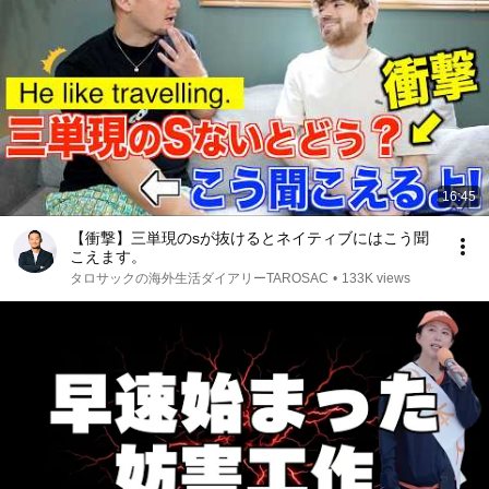
16:45
【衝撃】三単現のsが抜けるとネイティブにはこう聞
こえます。
タロサックの海外生活ダイアリーTAROSAC
•
133K views