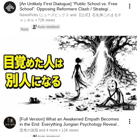
[An Unlikely First Dialogue] "Public School vs. Free
School": Opposing Reformers Clash / Strategi...
NewsPicks /ニューズピックス and 【公式】石丸伸二のまるチ
ャンネル
•
72K views
Auto-dubbed
New
39:32
[Full Version] What an Awakened Empath Becomes
in the End: Everything Jungian Psychology Reveals
...
思考の深淵 and 4 more
•
12K views