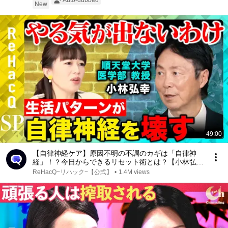
Auto-dubbed
New
49:00
【自律神経ケア】原因不明の不調のカギは「自律神
経」！？今日からできるリセット術とは？【小林弘幸
順天堂大学教授＆松丸友紀&ReHacQ】
ReHacQ−リハック−【公式】
•
1.4M views