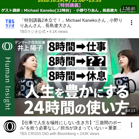
1:58:40
「特別講義2本立て！」Michael Kanekoさん , 小野り
りあんさん , 長島遼大さん
TBSラジオ公式
•
4.1K views
44:13
【仕事で人生を犠牲にしない生き方】“三遊間のボー
ル”を拾う必要なし／担当が決まっていない＝重要じ
ゃない／仕事と休息以外の“第3の時間”で人生の後半
TBS CROSS DIG with Bloomberg
•
243K views
戦に備える／井上陽子【Human Insight】