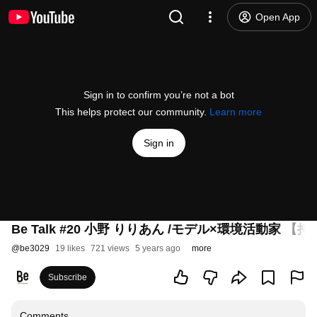
Open App
Sign in to confirm you’re not a bot
This helps protect our community.
Learn more
Sign in
Be Talk #20 小野 りりあん /モデル×環境活
@
be3029
19 likes
721 views
5 years ago
more
Subscribe
Comments