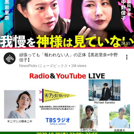
24:55
頑張っても「報われない人」の正体【黒岩里奈×中野
信子】
NewsPicks /ニューズピックス
•
1M views