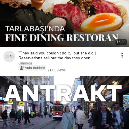
16:39
"They said you couldn't do it," but she did |
Reservations sell out the day they open.
Gurmoss
Auto-dubbed
214K views