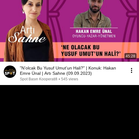
45:28
"N’olcak Bu Yusuf Umut’un Hali?" | Konuk: Hakan
Emre Ünal | Artı Sahne (09.09.2023)
Spot Basın Kooperatifi
•
545 views