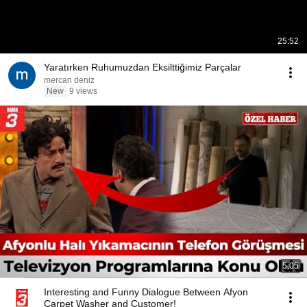
25:52
Yaratırken Ruhumuzdan Eksilttiğimiz Parçalar
mercan deniz
New
9 views
5:05
Interesting and Funny Dialogue Between Afyon
Carpet Washer and Customer!