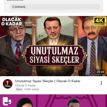
Comment...
26:48
Unutulmaz Siyasi Skeçler | Olacak O Kadar
Olacak O Kadar
New
104K views