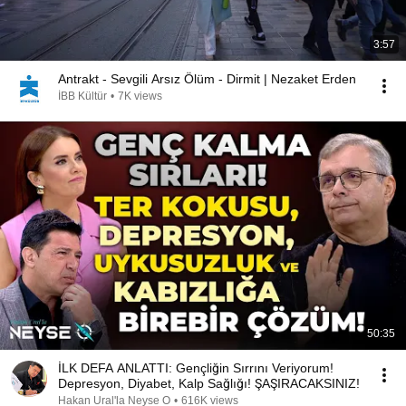
3:57
Antrakt - Sevgili Arsız Ölüm - Dirmit | Nezaket Erden
İBB Kültür
•
7K views
50:35
İLK DEFA ANLATTI: Gençliğin Sırrını Veriyorum!
Depresyon, Diyabet, Kalp Sağlığı! ŞAŞIRACAKSINIZ!
Hakan Ural'la Neyse O
•
616K views