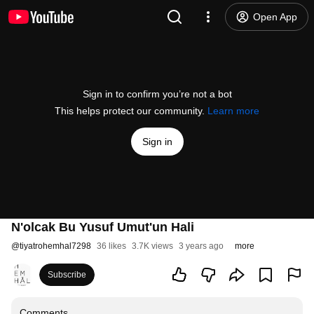
Open App
Sign in to confirm you’re not a bot
This helps protect our community.
Learn more
Sign in
N'olcak Bu Yusuf Umut'un Hali
@
tiyatrohemhal7298
36 likes
3.7K views
3 years ago
more
Subscribe
Comments