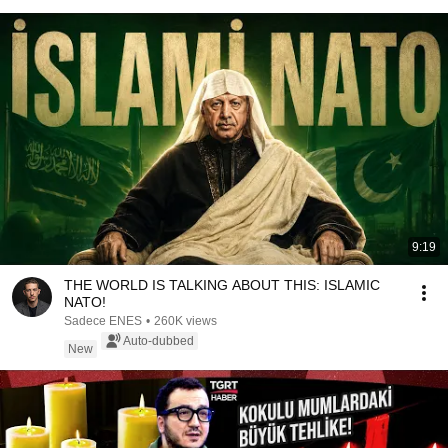
9:19
THE WORLD IS TALKING ABOUT THIS: ISLAMIC
NATO!
Sadece ENES
•
260K views
Auto-dubbed
New