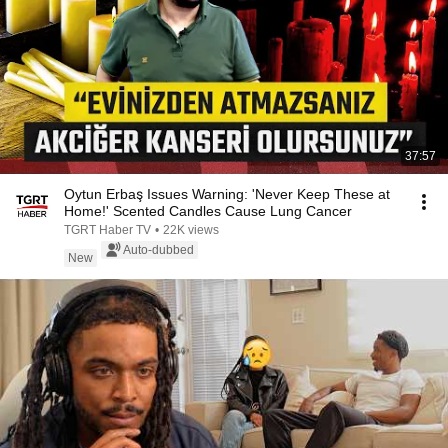
37:57
Oytun Erbaş Issues Warning: 'Never Keep These at
Home!' Scented Candles Cause Lung Cancer
TGRT Haber TV
•
22K views
Auto-dubbed
New