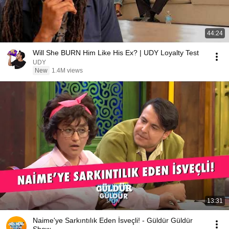
44:24
Will She BURN Him Like His Ex? | UDY Loyalty Test
UDY
New
1.4M views
13:31
Naime'ye Sarkıntılık Eden İsveçli! - Güldür Güldür