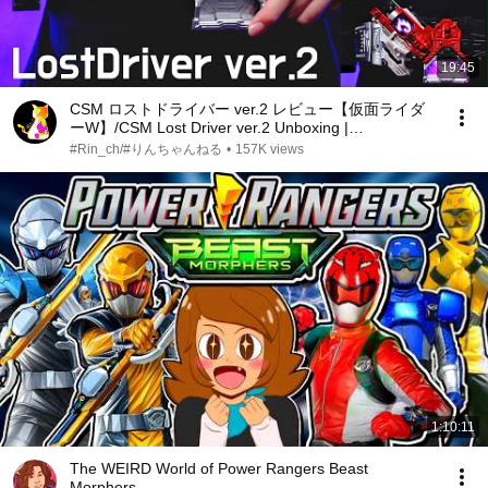
19:45
CSM ロストドライバー ver.2 レビュー【仮面ライダ
ーW】/CSM Lost Driver ver.2 Unboxing |
KamenRiderW
#Rin_ch/#りんちゃんねる
•
157K views
1:10:11
The WEIRD World of Power Rangers Beast
Morphers