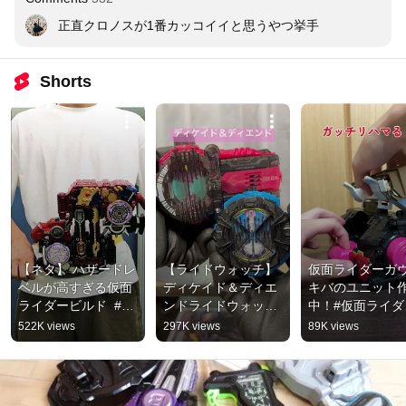
正直クロノスが1番カッコイイと思うやつ挙手
Shorts
【ネタ】 ハザードレ
【ライドウォッチ】
仮面ライダーガヴ
ベルが高すぎる仮面
ディケイド＆ディエ
キバのユニット
ライダービルド  #ネ
ンドライドウォッチ
中！#仮面ライダー
タ#仮面ライダー#仮
音声確認！！
仮面ライダーギー
522K views
297K views
89K views
面ライダービルド#
#kamenrider #仮面
#仮面ライダーガヴ
変身ベルト#ビルド
ライダー #shorts
#kamenrider #
ドライバー#エボル
すめ #shorts #
ドライバー#最終フ
ジナル #bandai 