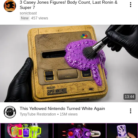
3 Casey Jones Figures! Body Count, Last Ronin &
Super 7
sonictoast
New
457 views
13:44
This Yellowed Nintendo Turned White Again
TysyTube Restoration
•
15M views