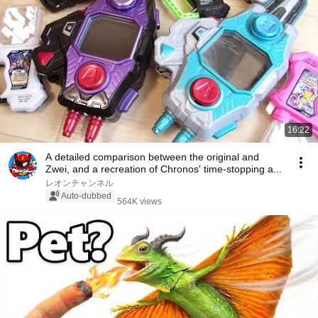
ォーム
面ライダーキバ
16:22
A detailed comparison between the original and
Zwei, and a recreation of Chronos' time-stopping a...
レオンチャンネル
Auto-dubbed
564K views