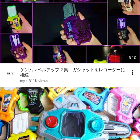
6:10
ゲンムレベルアップ？集 ガシャットをレコーダーに
接続
my
•
811K views