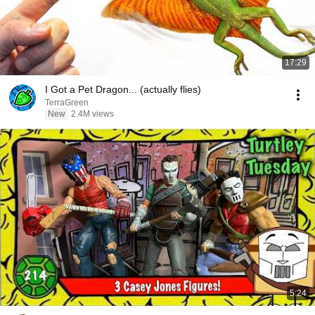
17:29
I Got a Pet Dragon... (actually flies)
TerraGreen
New
2.4M views
5:24