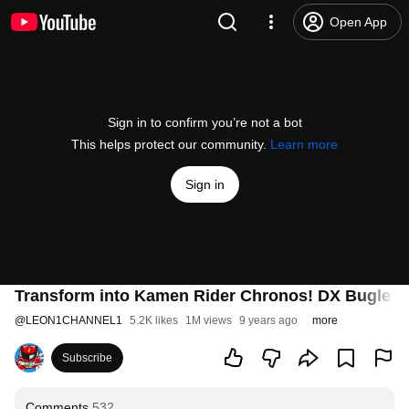
Open App
Sign in to confirm you’re not a bot
This helps protect our community.
Learn more
Sign in
Transform into Kamen Rider Chronos! DX Bugle Dr
@
LEON1CHANNEL1
5.2K likes
1M views
9 years ago
more
Subscribe
Comments
532