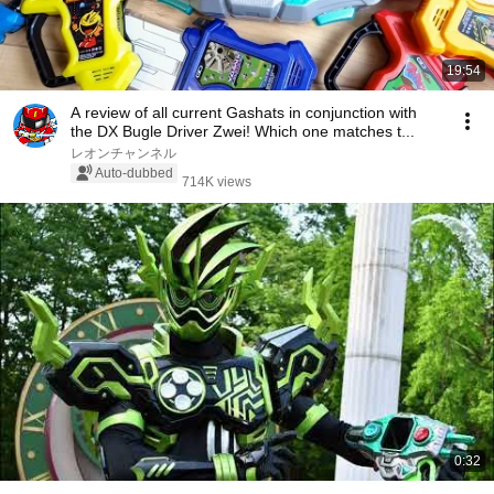
19:54
A review of all current Gashats in conjunction with
the DX Bugle Driver Zwei! Which one matches t...
レオンチャンネル
Auto-dubbed
714K views
0:32