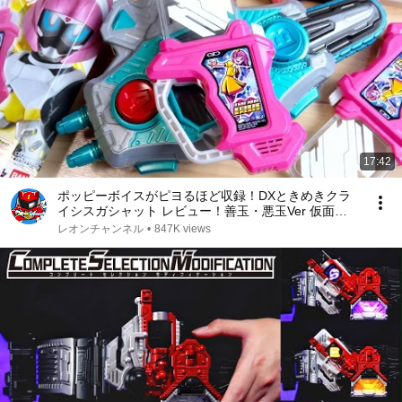
17:42
ポッピーボイスがピヨるほど収録！DXときめきクラ
イシスガシャット レビュー！善玉・悪玉Ver 仮面ラ
イダーポッピー ときめきクライシスゲーマーレベルX
レオンチャンネル
•
847K views
に変身！バグルドライバーツヴァイと連動