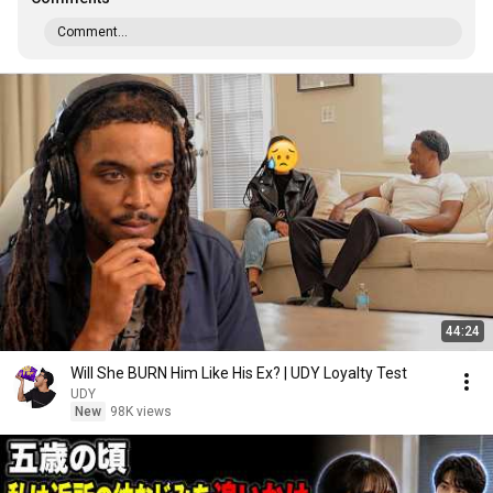
Comment...
44:24
Will She BURN Him Like His Ex? | UDY Loyalty Test
UDY
New
98K views