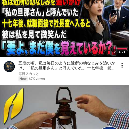
2:04:21
五歳の頃、私は毎日のように近所の幼なじみを追いか
け、「私の旦那さん」と呼んでいた。十七年後、就職
面接で社長室へ入ると、彼は私を見て微笑んだ。「妻
毎日スカッと
よ、まだ僕を覚えているか？」――
New
67K views