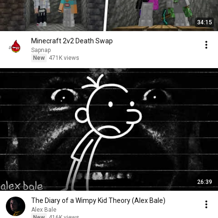
34:15
Minecraft 2v2 Death Swap
Sapnap
New
471K views
26:39
The Diary of a Wimpy Kid Theory (Alex Bale)
Alex Bale
New
416K views