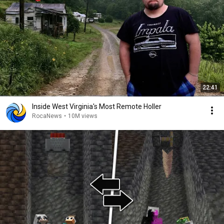
22:41
Inside West Virginia's Most Remote Holler
RocaNews
•
10M views