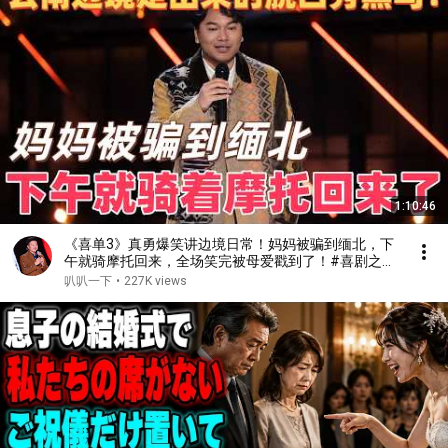
1:10:46
《喜单3》真勇爆笑讲边境日常！妈妈被骗到缅北，下
午就骑摩托回来，全场笑完被母爱戳到了！#喜剧之王
单口季 #脱口秀 #搞笑 #喜剧 #funny #综艺
叭叭一下
•
227K views