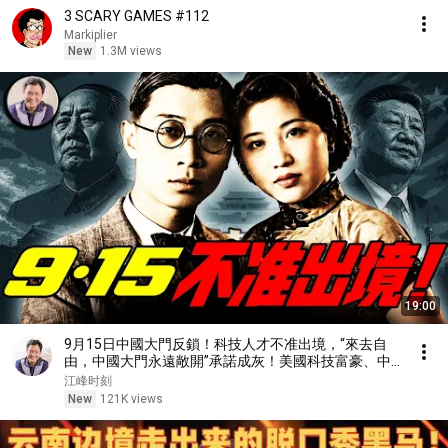
3 SCARY GAMES #112
Markiplier
New
1.3M views
19:00
9月15日中國大門反鎖！科技人才不准出境，“來去自
由，中國大門永遠敞開”承諾成灰！美國科技富豪、中
國石油科技之父蕭光琰悲劇重演？【歷史上的今天
江峰时刻
20260805第414期】
New
121K views