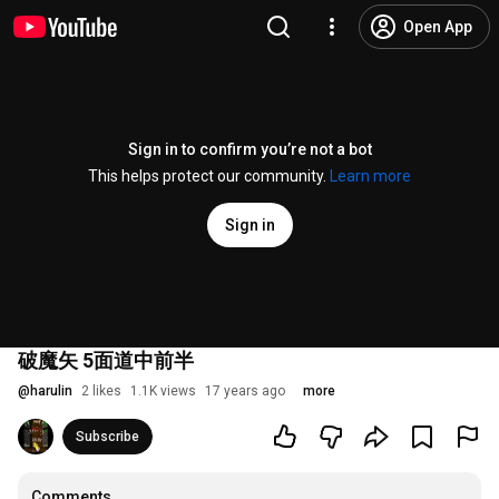
Open App
Sign in to confirm you’re not a bot
This helps protect our community.
Learn more
Sign in
破魔矢 5面道中前半
@
harulin
2 likes
1.1K views
17 years ago
more
Subscribe
Comments