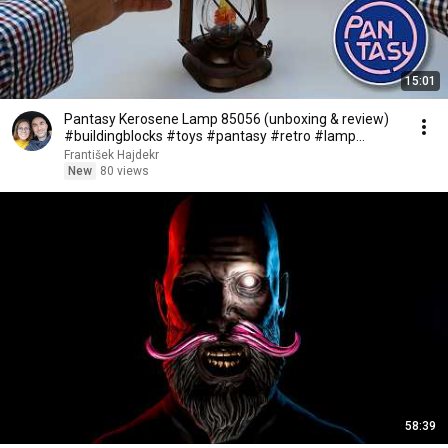
15:01
Pantasy Kerosene Lamp 85056 (unboxing & review)
#buildingblocks #toys #pantasy #retro #lamp
#lantern
František Hajdekr
New
80 views
58:39