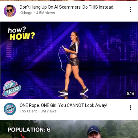
Don't Hang Up On AI Scammers. Do THIS Instead.
Kitboga
•
4.5M views
5:16
ONE Rope. ONE Girl. You CANNOT Look Away!
Top Talent
•
3M views