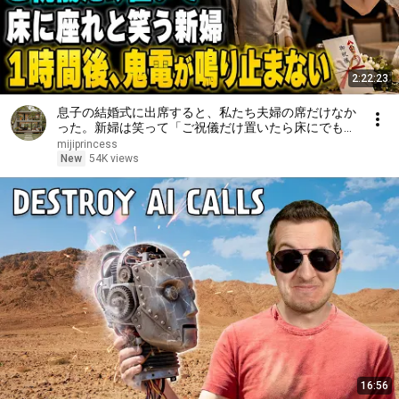
2:22:23
息子の結婚式に出席すると、私たち夫婦の席だけなか
った。新婦は笑って「ご祝儀だけ置いたら床にでも座
ってくださいw」夫は「帰ろう…」私も黙って式場を
mijiprincess
後にした――1時間後、新婦から鬼のように電話が鳴
New
54K views
り始めた
16:56