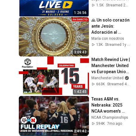
1.5K
Streamed 2mo ago
1:26:56
🙏 Un solo corazón 
ante Jesús: 
Adoración al 
Santísimo en vivo 
María con nosotros
✨ 19 sept 2024
13K
Streamed 1y ago
3:09:43
Match Rewind Live | 
Manchester United 
vs European Union 
XI (2007) | Sunday 
Manchester United
20:00 (GMT)
663K
Streamed 4y ago
1:42:45
Texas A&M vs. 
Nebraska: 2025 
NCAA women's 
volleyball regional 
NCAA Championships
finals | FULL REPLAY
594K
7mo ago
2:41:42