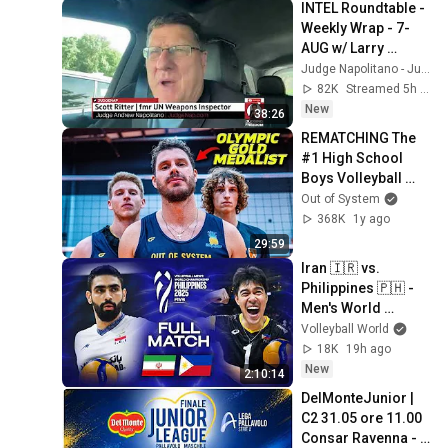
INTEL Roundtable - 
Weekly Wrap - 7-
AUG w/ Larry 
Johnson, Pepe 
Judge Napolitano - Judging Freedom
Escobar, & Scott 
82K
Streamed 5h ago
Ritter
New
38:26
REMATCHING The 
#1 High School 
Boys Volleyball 
Team in AMERICA
Out of System
368K
1y ago
29:59
Iran 🇮🇷 vs. 
Philippines 🇵🇭 - 
Men's World 
Championship 2025 
Volleyball World
| Full Match
18K
19h ago
New
2:10:14
DelMonteJunior | 
C2 31.05 ore 11.00 
Consar Ravenna - 