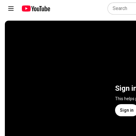
Sign i
This helps
Sign in