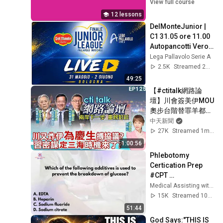
Screensaver & 
View full course
Backdrop
12 lessons
DelMonteJunior | 
C1 31.05 ore 11.00 
Autopancotti Vero 
Volley Monza - 
Lega Pallavolo Serie A
Allianz Milano
2.5K
Streamed 2mo ago
49:25
【#ctitalk網路論
壇】川會簽美伊MOU 
奧步台階替罪羊都找
好了?習近平布最強
中天新聞
同盟 破島鏈起手式開
27K
Streamed 1mo ago
始?ep125@中天電
1:00:56
視CtiTv  
Phlebotomy 
‪‪‪@ctitalk_official
Certication Prep 
#CPT 
#NPSCertification 
Medical Assisting with Ms. K
#Phlebotomy
15K
Streamed 10mo ago
51:44
God Says:"THIS IS 