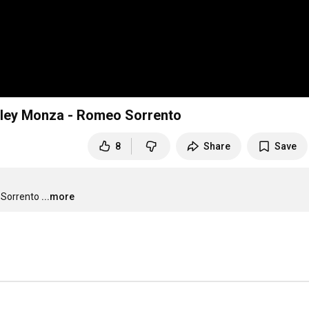
olley Monza - Romeo Sorrento
8
Share
Save
 Sorrento
...more