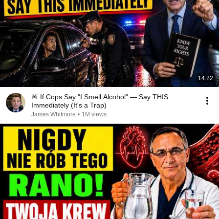
14:22
🚨 If Cops Say "I Smell Alcohol" — Say THIS
Immediately (It's a Trap)
James Whitmore
•
1M views