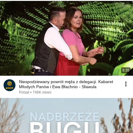
9:35
Niespodziewany powrót męża z delegacji. Kabaret
Młodych Panów i Ewa Błachnio - Sławula
Polsat
•
746K views