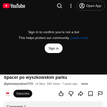
Open App
Sign in to confirm you’re not a bot
This helps protect our community.
Learn more
Sign in
Spacer po wyszkowskim parku
@
gminawyszkow3755
14 likes
992 views
7 years ago
more
Subscribe
Comments
5