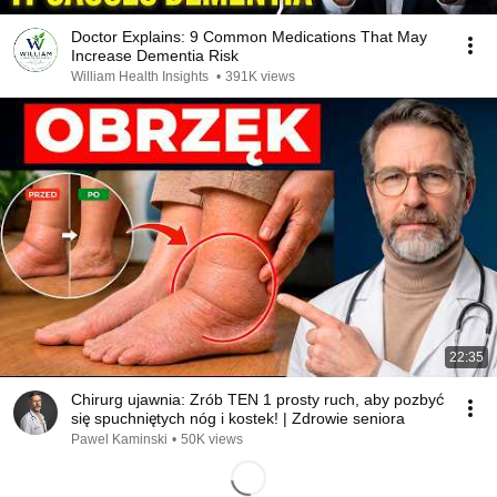
Doctor Explains: 9 Common Medications That May
Increase Dementia Risk
William Health Insights
•
391K views
22:35
Chirurg ujawnia: Zrób TEN 1 prosty ruch, aby pozbyć
się spuchniętych nóg i kostek! | Zdrowie seniora
Pawel Kaminski
•
50K views