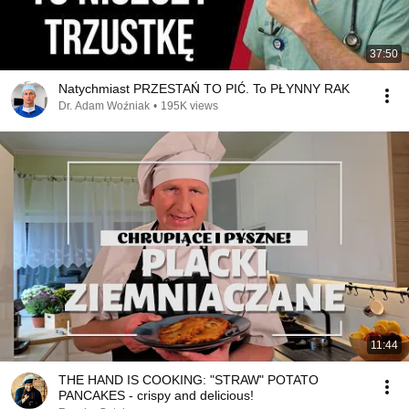
37:50
Natychmiast PRZESTAŃ TO PIĆ. To PŁYNNY RAK
Dr. Adam Woźniak
•
195K views
11:44
THE HAND IS COOKING: "STRAW" POTATO
PANCAKES - crispy and delicious!