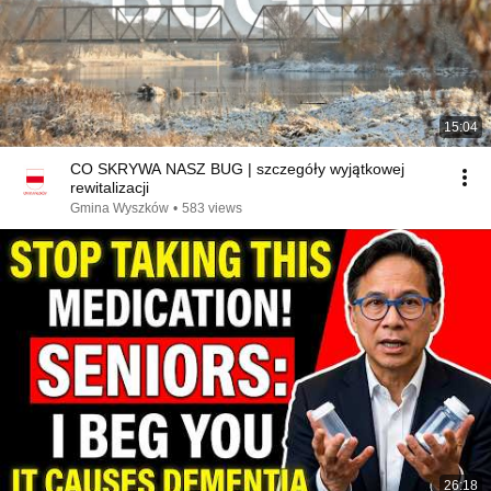
15:04
CO SKRYWA NASZ BUG | szczegóły wyjątkowej
rewitalizacji
Gmina Wyszków
•
583 views
26:18