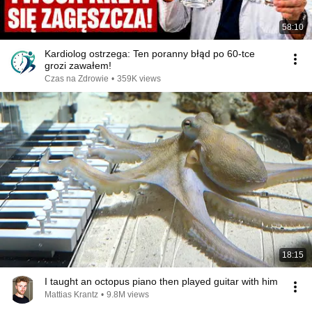
58:10
Kardiolog ostrzega: Ten poranny błąd po 60-tce
grozi zawałem!
Czas na Zdrowie
•
359K views
18:15
I taught an octopus piano then played guitar with him
Mattias Krantz
•
9.8M views