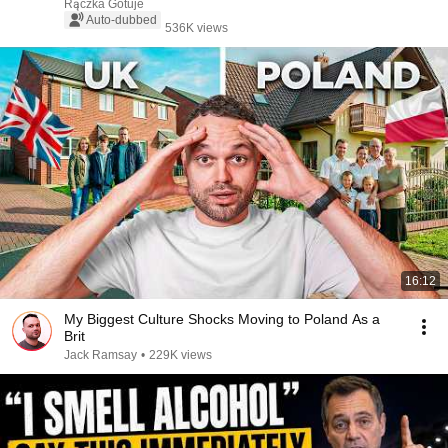
Rączka Gotuje
Auto-dubbed
536K views
16:12
My Biggest Culture Shocks Moving to Poland As a
Brit
Jack Ramsay
•
229K views