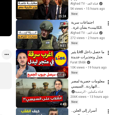
الخارجية المصري يفتح 
Alghad TV - قناة الغد
الملفات الساخنة في 
5K views
•
15 hours ago
مقابلة خاصة مع الغد
New
25:24
اجتماعات سرية 
لـ«الكابينت» بشأن غزة.. 
الانسحاب الإسرائيلي 
Alghad TV - قناة الغد
ورقة انتخابية أم بداية 
272 views
•
2 hours ago
المرحلة الثانية؟
New
9:51
ما حصل داخل Lidl يثير 
الجدل وتحذيرات جديدة 
تمس الجميع!
Furat Shibli
10K views
•
19 hours ago
New
11:51
معلومات حصرية لمصر 
النهاردة.. السيسي 
يتصدى لانقلاب الجيش!!
قناة مكملين - الرسمية
206K views
•
13 hours ago
New
4:45
أسرار إلى العلن.. 