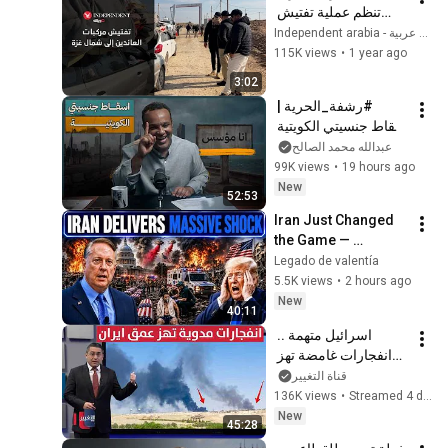
تنظم عملية تفتيش 
مركبات العائدين إلى 
Independent arabia - اندبندنت عربية
شمال غزة
115K views
•
1 year ago
3:02
#رشفة_الحرية | 
اسقاط جنسيتي الكويتية 
569
عبدالله محمد الصالح
99K views
•
19 hours ago
New
52:53
Iran Just Changed 
the Game — 
America Faces a 
Legado de valentía
Strategic Shock | 
5.5K views
•
2 hours ago
Col Macgregor
New
40:11
اسرائيل متهمة .. 
انفجارات غامضة تهز 
قلب ايران | رأس 
قناة التغيير
السطر
136K views
•
Streamed 4 days ago
New
45:28