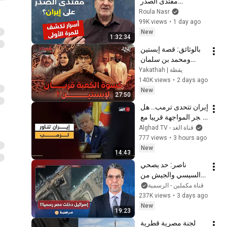
مقتدى الصدر 
وإسرائيل؟ نصرالله 
Roula Nasr
رفض اغتياله وخامنئي 
99K views
•
1 day ago
حماه! العراق والصندوق 
New
1:32:34
الأسود
بالوثائق: قصة إبستين 
ومحمد بن سلمان 
الكاملة | فسادستان 
يقظة | Yakathah
140K views
•
2 days ago
New
27:50
إيران تتحدى ترمب.. هل 
تنفجر المواجهة قريبا مع 
أميركا من جديد؟
Alghad TV - قناة الغد
777 views
•
3 hours ago
New
14:43
ناصر: حد يصحي 
السيسي والجيش من 
النوم.. إسـ ـ ـرائيل 
قناة مكملين - الرسمية
دخلت مصر رسميا!!
237K views
•
3 days ago
New
19:23
لجنة مصرية قطرية 