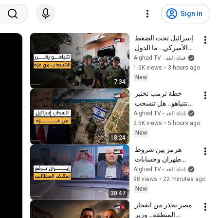
Sign in
إسرائيل تحت الضغط 
الأميركي.. ما الدول 
المشاركة في قوة 
Alghad TV - قناة الغد
الاستقرار الدولية بغزة؟
1.6K views
•
3 hours ago
New
7:34
خطة ترمب تختبر 
نتنياهو.. هل تنسحب 
إسرائيل من نقاط في 
Alghad TV - قناة الغد
غزة؟
2.5K views
•
5 hours ago
New
18:24
هرمز بين شروط 
طهران وحسابات 
واشنطن.. هل تنجح 
Alghad TV - قناة الغد
المفاوضات في تفكيك 
98 views
•
22 minutes ago
عقدة المضيق؟
New
30:47
مصر تحذر من انفجار 
المنطقة.. وزير 