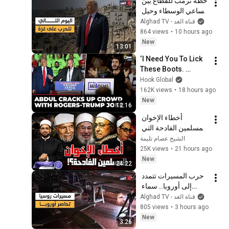
خطة ترمب للقطاع بين 
مساعي الوسطاء وحيل 
إسرائيل في سبيل 
Alghad TV - قناة الغد
إفشالها
864 views
•
10 hours ago
New
13:01
‘I Need You To Lick 
These Boots. 
Roger!’: El-Sayed 
Hook Global
Torches Mike 
162K views
•
18 hours ago
Rogers, Mocks His 
New
12:16
Trump Loyalty
أخطاء الإخوان 
المسلمين الفادحة التي 
ارتكبوها وجعلت 
الشيخ عصام تليمة
الشعراوي والغزالي 
25K views
•
21 hours ago
والباقوري يغادرون 
New
24:22
الجماعة؟!!
حرب المسيرات تتمدد 
إلى أوروبا.. سماء 
«الناتو» في مرمى 
Alghad TV - قناة الغد
النيران الروسية
805 views
•
3 hours ago
New
3:26