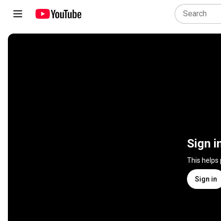
Sign i
This helps
Sign in