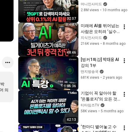
가 챗GPT 쓰는 법 (카
머니인사이드
이스트 김대식 교수)
2.8M views
•
10 months ago
32:07
미래에 AI를 뛰어넘는 
사람은 오히려 ‘실수
하는 사람’입니다 | 상
지식인사이드
국열차 EP.7 (김덕진 
216K views
•
8 months ago
소장)
48:46
[벙커1특강] 박태웅 AI 
강의 1부
딴지방송국
681K views
•
2 years ago
랙박
1:06:36
어 의
기업이 꼭 알아야 할 
'온톨로지'의 모든 것 
(김학래 중앙대 교수)
티타임즈TV
58K views
•
5 months ago
42:13
‘한마디 뱉어놓고 수