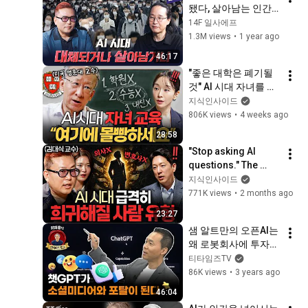
됐다, 살아남는 인간
이 되는 방법 (김대식
14F 일사에프
X송길영)ㅣ10분토론 
1.3M views
•
1 year ago
/14F
46:17
"좋은 대학은 폐기될 
것" AI 시대 자녀를 살
리는 부모의 조건ㅣ지
지식인사이드
식인 클래스 EP.08 (조
806K views
•
4 weeks ago
벽 교수)
28:58
"Stop asking AI 
questions." The 
employees most 
지식인사이드
likely to disappear 
771K views
•
2 months ago
in the next 5 years | 
23:27
Intellec...
샘 알트만의 오픈AI는 
왜 로봇회사에 투자했
을까? (김지현 부사장 
티타임즈TV
& 최재홍 교수)
86K views
•
3 years ago
46:04