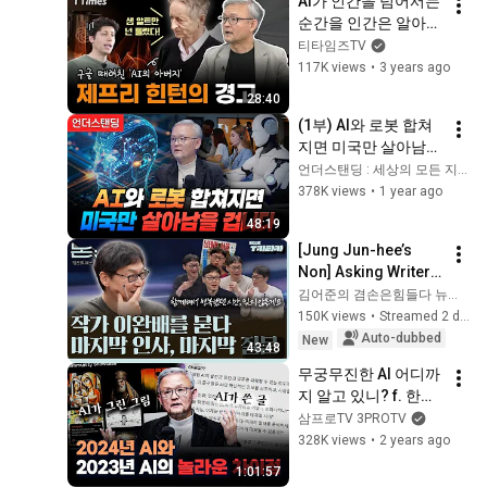
AI가 인간을 넘어서는 
순간을 인간은 알아차
릴 수 없다! 그러면? 
티타임즈TV
"막아야지" (박태웅 한
117K views
•
3 years ago
빛미디어 의장)
28:40
(1부) AI와 로봇 합쳐
지면 미국만 살아남을 
겁니다 (한빛미디어 
언더스탠딩 : 세상의 모든 지식
박태웅 의장)
378K views
•
1 year ago
48:19
[Jung Jun-hee’s 
Non] Asking Writer 
Lee Wan-bae: Final 
김어준의 겸손은힘들다 뉴스공장
Farewell, Final 
150K views
•
Streamed 2 days ago
Question | Writer 
Auto-dubbed
New
43:48
Lee Wan-b...
무궁무진한 AI 어디까
지 알고 있니? f. 한빛
미디어 박태웅 의장 
삼프로TV 3PROTV
[심층 인터뷰]
328K views
•
2 years ago
1:01:57