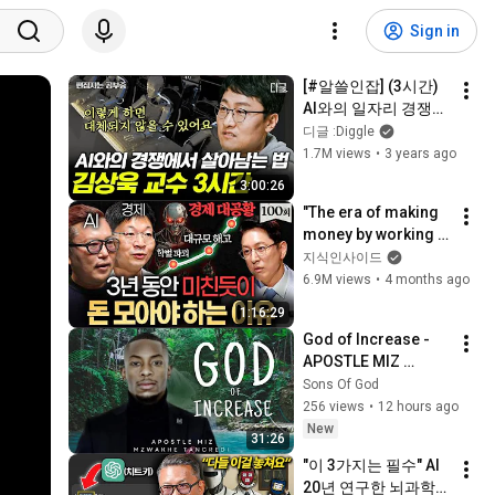
Sign in
[#알쓸인잡] (3시간) 
AI와의 일자리 경쟁은 
벌써 시작되었다? 인
디글 :Diggle
간만의 가치를 지키는 
1.7M views
•
3 years ago
방법! 인공지능 시대 
3:00:26
속 기회와 희망
"The era of making 
money by working is 
over." Traits of 
지식인사이드
people whose value 
6.9M views
•
4 months ago
will skyrocket in the 
1:16:29
...
God of Increase - 
APOSTLE MIZ 
MZWAKHE 
Sons Of God
TANCREDI 
256 views
•
12 hours ago
New
31:26
"이 3가지는 필수" AI 
20년 연구한 뇌과학자