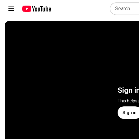
Sign i
This helps
Sign in