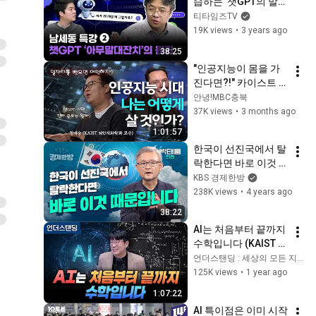
습하는’ 챗GPT의 말하
기(남세동 보이저엑스 
티타임즈TV
대표)
19K views
•
3 years ago
38:25
"인공지능이 몸을 가
진다면?!" 카이스트 
뇌인지과학과 정재승 
안녕!MBC충북
교수가 말하는 'AI 시
37K views
•
3 months ago
대 대비법'  | MBC충북 
1:01:57
| 260425
한국이 선진국에서 탈
락한다면 바로 이것 
때문입니다 (박태웅 
KBS 경제한방
의장)
238K views
•
4 years ago
38:22
AI는 처음부터 끝까지 
수학입니다 (KAIST 수
리과학과 김재경 교
언더스탠딩 : 세상의 모든 지식
수)
125K views
•
1 year ago
1:07:22
AI 특이점은 이미 시작