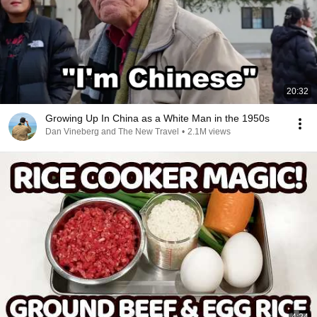
20:32
Growing Up In China as a White Man in the 1950s
Dan Vineberg and The New Travel
•
2.1M views