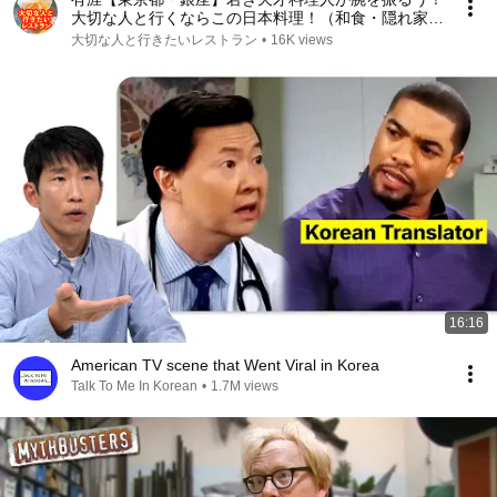
大切な人と行くならこの日本料理！（和食・隠れ家・
名店・懐石料理・会席料理）
大切な人と行きたいレストラン
•
16K views
16:16
American TV scene that Went Viral in Korea
Talk To Me In Korean
•
1.7M views