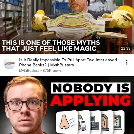
22:33
Is It Really Impossible To Pull Apart Two Interleaved
Phone Books? | MythBusters
MythBusters
•
875K views