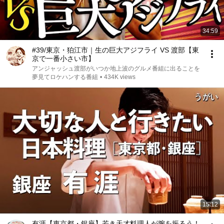
34:59
#39/東京・狛江市｜生の巨大アジフライ VS 渡部【東
京で一番小さい市】
アンジャッシュ渡部がいつか地上波のグルメ番組に出ることを
夢見てロケハンする番組
•
434K views
15:12
有涯【東京都・銀座】若き天才料理人が腕を振るう！