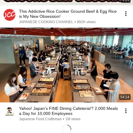
4:24
This Addictive Rice Cooker Ground Beef & Egg Rice
is My New Obsession!
JAPANESE COOKING CHANNEL
•
992K views
54:14
Yahoo! Japan's FINE Dining Cafeteria!? 2,000 Meals
a Day for 10,000 Employees
Japanese Food Craftsman
•
1M views