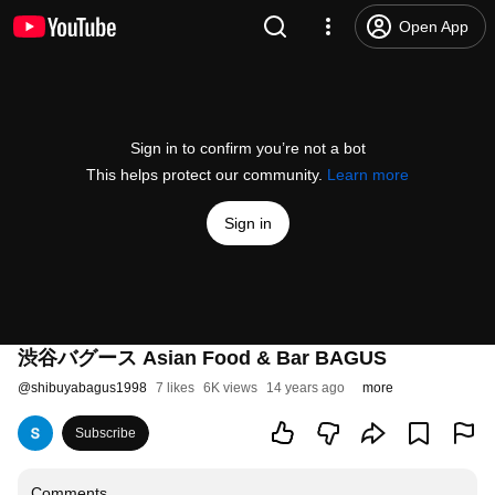
Open App
Sign in to confirm you’re not a bot
This helps protect our community.
Learn more
Sign in
渋谷バグース Asian Food & Bar BAGUS
@
shibuyabagus1998
7 likes
6K views
14 years ago
more
Subscribe
Comments