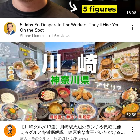
18:08
5 Jobs So Desperate For Workers They'll Hire You
On the Spot
Shane Hummus
•
1.6M views
52:58
【川崎グルメ13選】川崎駅周辺のランチや気軽に使
えるグルメを徹底解説！健康的な食事がいただけるお
店、歴史ある外国料理、川崎で楽しめる全国チェーン
旅人トモのグルメ・観光CH
•
17K views