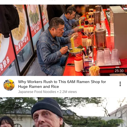
店など盛り沢山！！
25:30
Why Workers Rush to This 6AM Ramen Shop for
Huge Ramen and Rice
Japanese Food Noodles
•
2.2M views