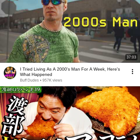
37:03
I Tried Living As A 2000's Man For A Week, Here's
What Happened
Buff Dudes
•
957K views