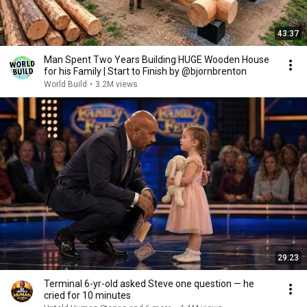
43:37
Man Spent Two Years Building HUGE Wooden House
for his Family | Start to Finish by @bjornbrenton
World Build
•
3.2M views
29:23
Terminal 6-yr-old asked Steve one question — he
cried for 10 minutes