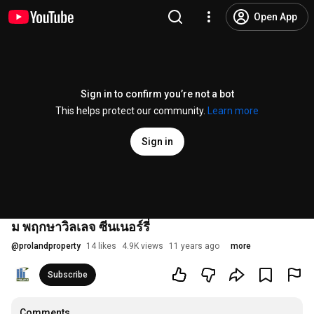
Open App
Sign in to confirm you’re not a bot
This helps protect our community.
Learn more
Sign in
ม พฤกษาวิลเลจ ซีนเนอร์รี่
@
prolandproperty
14 likes
4.9K views
11 years ago
more
Subscribe
Comments