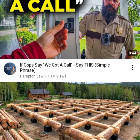
8:44
If Cops Say "We Got A Call" - Say THIS (Simple
Phrase)
Hampton Law
•
1.1M views