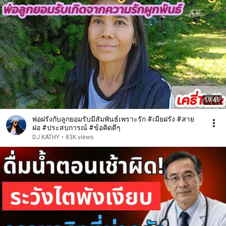
19:45
พ่อฝรั่งกับลูกยอมรับมีสัมพันธ์เพราะรัก #เมียฝรั่ง #สาย
ฝอ #ประสบการณ์ #ข้อคิดดีๆ
DJ KATHY
•
83K views