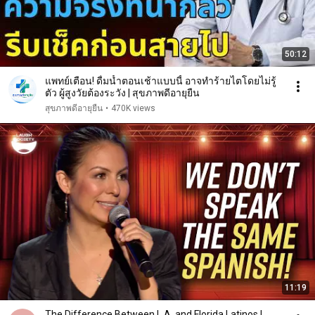
50:12
แพทย์เตือน! ดื่มน้ำตอนเช้าแบบนี้ อาจทำร้ายไตโดยไม่รู้
ตัว ผู้สูงวัยต้องระวัง | สุขภาพดีอายุยืน
สุขภาพดีอายุยืน
•
470K views
11:19
The Difference Between L.A. and Florida Latinos |