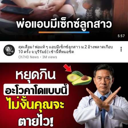
5:57
สุดเสื่อม ! พ่อแท้ ๆ แอบมีเซ็กซ์ลูกสาว ม.2 อ้างพลาดเกือบ
10 ครั้ง จ.บุรีรัมย์ | เช้านี้ที่หมอชิต
Ch7HD News
•
3M views