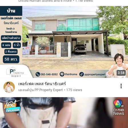
Untold Human Stories and 6 more
•
1.1M views
3:58
เพอร์เฟค เพลส รัตนาธิเบศร์
เอเจนต์ปุ่น PP Property Expert
•
175 views