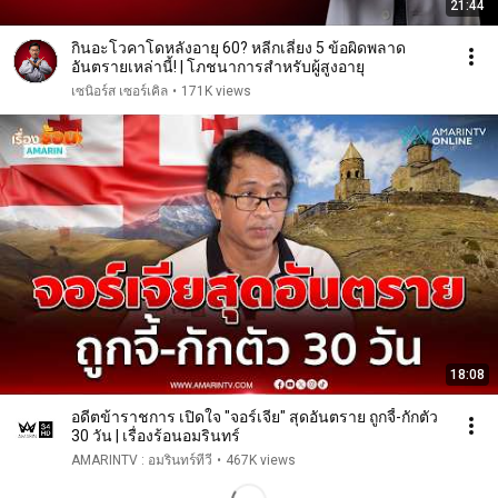
21:44
กินอะโวคาโดหลังอายุ 60? หลีกเลี่ยง 5 ข้อผิดพลาด
อันตรายเหล่านี้! | โภชนาการสำหรับผู้สูงอายุ
เซนิอร์ส เซอร์เคิล
•
171K views
18:08
อดีตข้าราชการ เปิดใจ "จอร์เจีย" สุดอันตราย ถูกจี้-กักตัว
30 วัน | เรื่องร้อนอมรินทร์
AMARINTV : อมรินทร์ทีวี
•
467K views