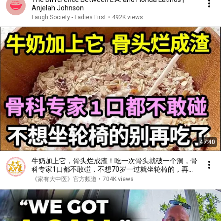
Anjelah Johnson
Laugh Society - Ladies First
•
492K views
47:40
牛奶加上它，骨头烂成渣！吃一次骨头就破一个洞，骨
科专家1口都不敢碰，不想70岁一过就坐轮椅的，再喜
欢都要忌口！【家庭大医生】
《家有大中医》官方频道
•
704K views