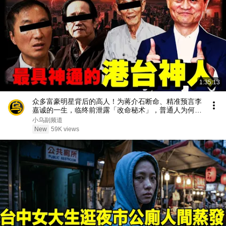
1:35:13
众多富豪明星背后的高人！为蒋介石断命、精准预言李
嘉诚的一生，临终前泄露「改命秘术」，普通人为何忙
忙碌碌却赚不到钱？1小时中间无广告合集[She's
小乌副频道
Xiaowu 小乌]
New
59K views