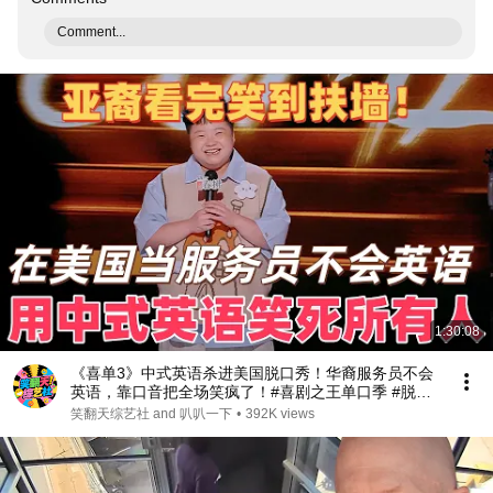
Comment...
1:30:08
《喜单3》中式英语杀进美国脱口秀！华裔服务员不会
英语，靠口音把全场笑疯了！#喜剧之王单口季 #脱口
秀 #搞笑 #喜剧 #funny #综艺
笑翻天综艺社 and 叭叭一下
•
392K views