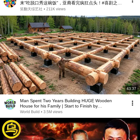
来"吃脱口秀这碗饭"，亚裔看完疯狂点头！#喜剧之王
单口季 #脱口秀 #搞笑 #喜剧 #funny #综艺
笑翻天综艺社
•
211K views
43:37
Man Spent Two Years Building HUGE Wooden
House for his Family | Start to Finish by
@bjornbrenton
World Build
•
3.5M views