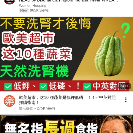
HEAD by DiJonai Carrington! Indiana Fever WNBA
basketball
Women Hooping
New
965K views
34:00
歐美超市，这10 種蔬菜是低鉀低磷、！！✅中英對照
採購指南！
樂活好食
•
275K views