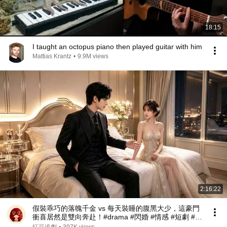
18:15
I taught an octopus piano then played guitar with him
Mattias Krantz
•
9.9M views
2:16:22
假裝乖巧的落魄千金 vs 每天裝睡的腹黑大少，這豪門
衝喜居然是雙向奔赴！#drama #閃婚 #情感 #短劇 #女
頻 #現代 #甜寵愛情劇