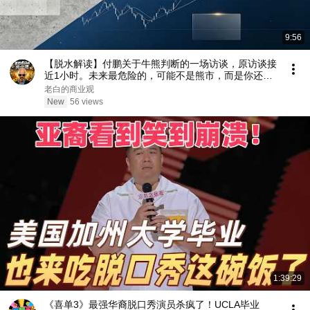
9:56
【脱水解读】付鹏关于牛熊判断的一场访谈，原访谈接
近1小时。未来最危险的，可能不是熊市，而是你还在
等牛市 真正应该问的可能是： 一个行业现在处于产业
老白的商业观
生命周期的哪个阶段？
New
56 views
1:39:29
《喜单3》最强华裔脱口秀演员杀疯了！UCLA毕业