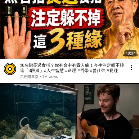
48:37
無名指長過食指？你有命中有貴人緣！今生注定躲不掉
這「3段緣」#人生智慧 #命理 #哲學 #曾仕強 #易經 #
正能量#人生智慧 #命理 #哲學 #曾仕強 #易經 #正能量
易經開運堂
•
1M views