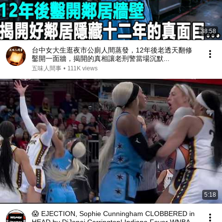
38:58
台中女大生逛夜市公廁人間蒸發，12年後老透天翻修
鑿開一面牆，揭開的真相讓老刑警當場沉默...
五味人間事
•
111K views
5:18
😱 EJECTION, Sophie Cunningham CLOBBERED in