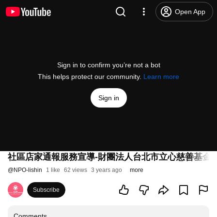
Open App
Sign in to confirm you’re not a bot
This helps protect our community.
Learn more
Sign in
社區店家通報服務宣導-財團法人台北市立心慈善基金
@
NPO-lishin
1 like
62 views
3 years ago
more
Subscribe
Comments