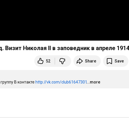
 Визит Николая II в заповедник в апреле 1914 
52
Share
Save
 группу В контакте 
http://vk.com/club61647301
...more