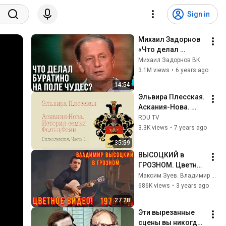
Sign in
Михаил Задорнов 
«Что делал 
Буратино на поле 
Михаил Задорнов ВК
чудес?»
3.1M views
•
6 years ago
14:54
Эльвира Плесская. 
Аскания-Нова. 
История семьи 
RDU TV
Фальц-Фейн. 
3.3K views
•
7 years ago
Часть 1
35:59
ВЫСОЦКИЙ в 
ГРОЗНОМ. Цветное 
видео! 1978 год. 
Максим Зуев. Владимир Высоцкий Гитара Семиструнная
Редкое видео!
686K views
•
3 years ago
27:28
Эти вырезанные 
сцены вы никогда 