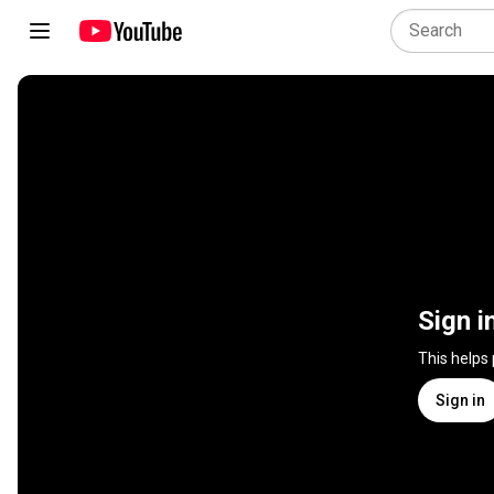
Sign i
This helps
Sign in