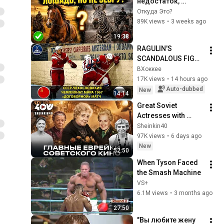
недостаток, 
который всё 
Откуда Это?
изменил
89K views
•
3 weeks ago
19:38
RAGULIN'S 
SCANDALOUS FIGHT 
WITH THE CZECHS 
ВХоккее
AND FIRSOV'S 
17K views
•
14 hours ago
STUNNING MATCH! 
Auto-dubbed
New
14:14
USSR vs. CSSR | 
Great Soviet 
1967 Worl...
Actresses with 
Jewish Roots: 
Sheinkin40
Ranevskaya, Peltzer, 
97K views
•
6 days ago
Bystritskaya. Faina 
New
52:50
Bulavina
When Tyson Faced 
the Smash Machine
VS+
6.1M views
•
3 months ago
27:50
"Вы любите жену 