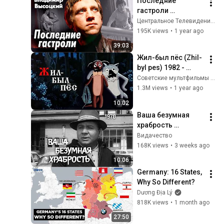
Последние 
гастроли 
Высоцкого |  За что 
Центральное Телевидение
барда не любили и 
195K views
•
1 year ago
чего ему не 
39:03
прощали коллеги-
Жил-был пёс (Zhil-
артисты
byl pes) 1982 - 
Советские 
Советские мультфильмы - Золотая коллекция СССР
мультфильмы - 
1.3M views
•
1 year ago
Золотая 
10:02
коллекция 
Ваша безумная 
Союзмультфильм
храбрость 
(короткометражн
Видачество
ый фильм, 1970)
168K views
•
3 weeks ago
10:06
Germany: 16 States, 
Why So Different?
Dương Địa Lý
818K views
•
1 month ago
27:50