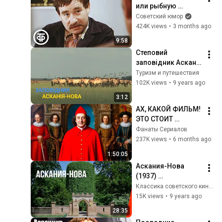
или рыбную 
ловлю?" Михаил 
Советский юмор
Светин в комедии 
424K views
•
3 months ago
"Поездка через 
9:58
город" (1979)
Степовий 
заповідник Асканія 
- Нова - Справжнє 
Туризм и путешествия
українське сафарі 
102K views
•
9 years ago
- Україна вражає
3:12
АХ, КАКОЙ ФИЛЬМ! 
ЭТО СТОИТ 
ПОСМОТРЕТЬ ИЗ 
Фанаты Сериалов
УВАЖЕНИЯ К СЕБЕ, 
237K views
•
6 months ago
МИРОВОМУ 
1:50:05
КИНЕМАТОГРАФУ И 
Аскания-Нова 
КРАСОТЕ В КИНО!
(1937) 
документальный 
Классика советского кино (официальный канал)
фильм
15K views
•
9 years ago
28:35