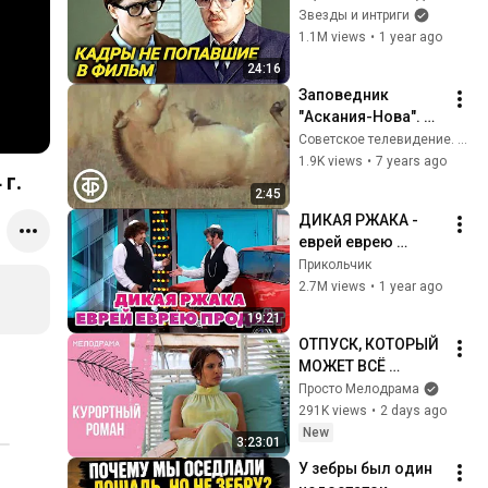
не увидите в 
Звезды и интриги
"Служебном 
1.1M views
•
1 year ago
романе"
24:16
Заповедник 
"Аскания-Нова". 
Дикие копытные 
Советское телевидение. ГОСТЕЛЕРАДИОФОНД
(1970)
1.9K views
•
7 years ago
г.
2:45
ДИКАЯ РЖАКА - 
еврей еврею 
продаёт машину
Прикольчик
2.7M views
•
1 year ago
19:21
ОТПУСК, КОТОРЫЙ 
МОЖЕТ ВСЁ 
ИЗМЕНИТЬ! 
Просто Мелодрама
Курортный роман. 
291K views
•
2 days ago
Все серии
New
3:23:01
У зебры был один 