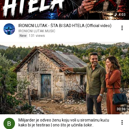
4:03
IRONICNI LUTAK - ŠTA BI SAD HTELA (Official video)
IRONICNI LUTAK MUSIC
New
131 views
30:36
Milijarder je odveo ženu koju voli u siromašnu kuću
kako bi je testirao | ono što je učinila šokir..