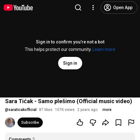
Open App
Sign in to confirm you’re not a bot
This helps protect our community.
Learn more
Sign in
Sara Tićak - Samo plešimo (Official music video)
@
saraticakofficial
87 likes
107K views
2 years ago
more
Subscribe
Comments
5