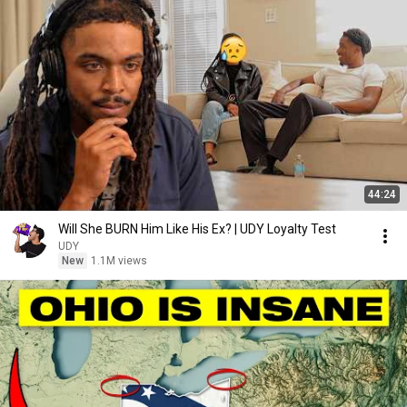
44:24
Will She BURN Him Like His Ex? | UDY Loyalty Test
UDY
New
1.1M views