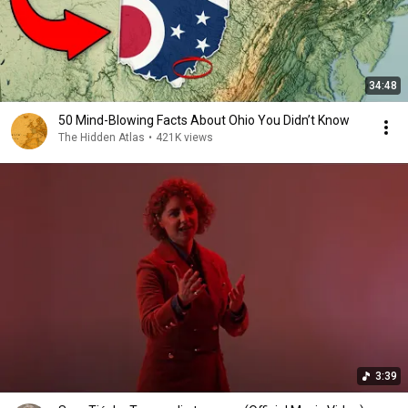
34:48
50 Mind-Blowing Facts About Ohio You Didn’t Know
The Hidden Atlas
•
421K views
3:39