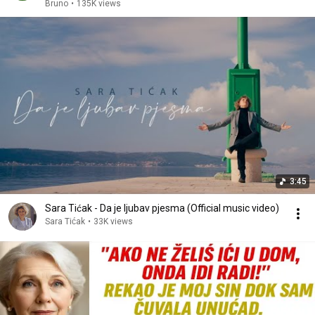
Bruno
•
135K views
3:45
Sara Tićak - Da je ljubav pjesma (Official music video)
Sara Tićak
•
33K views