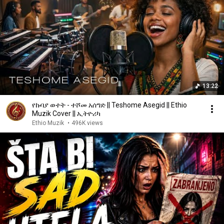
13:22
የኩባያ ወተት - ተሾመ አሰግድ || Teshome Asegid || Ethio
Muzik Cover || ኢትዮሪካ
Ethio Muzik
•
496K views