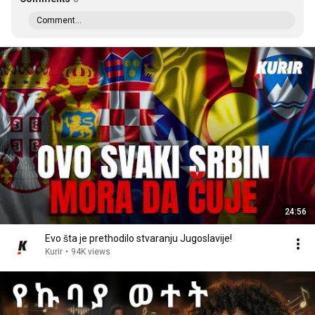
Comment...
24:56
Evo šta je prethodilo stvaranju Jugoslavije!
Kurir
•
94K views