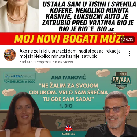
1:16:35
Ako ne želiš ići u starački dom, nađi si posao, rekao je
moj sin Nekoliko minuta kasnije, zatrubio
Kad Srce Progovori
•
6.8K views