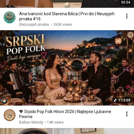
50:54
Ana Ivanović kod Slavena Bilića | Prvi dio | Neuspjeh
prvaka #16
(Ne)uspjeh prvaka
•
260K views
1:13:09
💖 Srpski Pop Folk Hitovi 2026 | Najlepše Ljubavne
Pesme
Balkan Melody
•
14K views