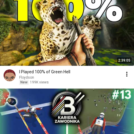
2:39:05
I Played 100% of Green Hell
Floydson
New
199K views