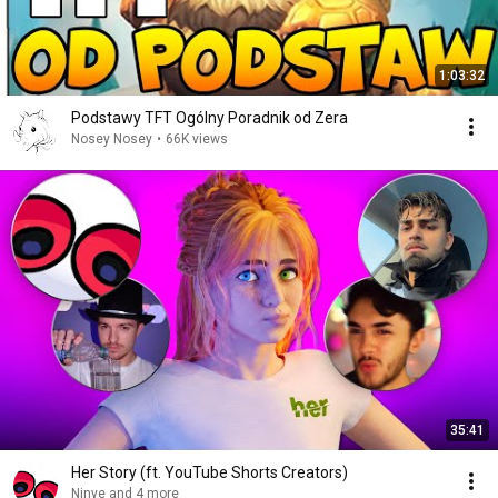
1:03:32
Podstawy TFT Ogólny Poradnik od Zera
Nosey Nosey
•
66K views
35:41
Her Story (ft. YouTube Shorts Creators)
Ninye and 4 more