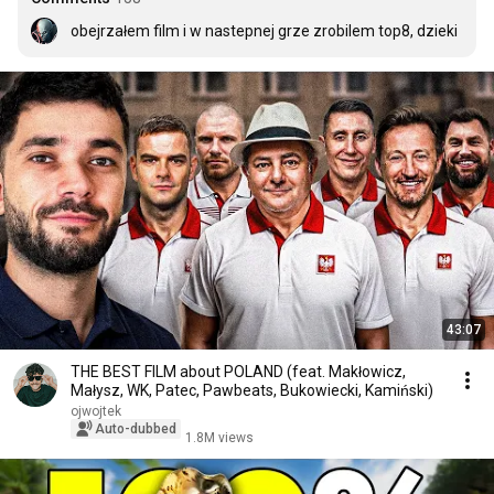
obejrzałem film i w nastepnej grze zrobilem top8, dzieki
43:07
THE BEST FILM about POLAND (feat. Makłowicz,
Małysz, WK, Patec, Pawbeats, Bukowiecki, Kamiński)
ojwojtek
Auto-dubbed
1.8M views