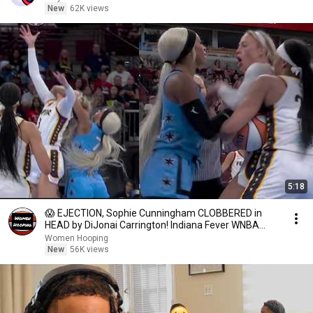
New
62K views
5:18
😱 EJECTION, Sophie Cunningham CLOBBERED in
HEAD by DiJonai Carrington! Indiana Fever WNBA
basketball
Women Hooping
New
56K views