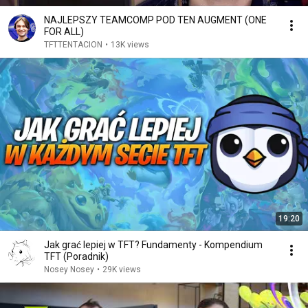
NAJLEPSZY TEAMCOMP POD TEN AUGMENT (ONE
FOR ALL)
TFTTENTACION
•
13K views
19:20
Jak grać lepiej w TFT? Fundamenty - Kompendium
TFT (Poradnik)
Nosey Nosey
•
29K views