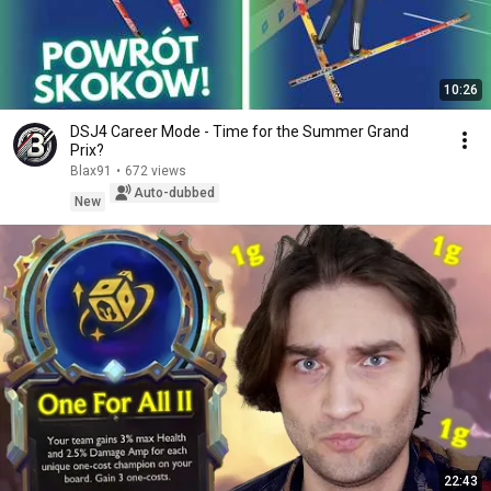
10:26
DSJ4 Career Mode - Time for the Summer Grand
Prix?
Blax91
•
672 views
Auto-dubbed
New
22:43