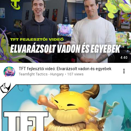
4:40
TFT fejlesztői videó: Elvarázsolt vadon és egyebek
Teamfight Tactics - Hungary
•
107 views