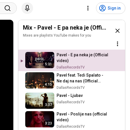
Sign in
Mix - Pavel - E pa neka je (Official video)
Mixes are playlists YouTube makes for you
Pavel - E pa neka je (Official
video)
5:31
DallasRecordsTV
Pavel feat. Tedi Spalato -
Ne daj na nas (Official
4:15
video)
DallasRecordsTV
Pavel - Ljubav
DallasRecordsTV
3:37
Pavel - Poslije nas (official
video)
3:23
DallasRecordsTV