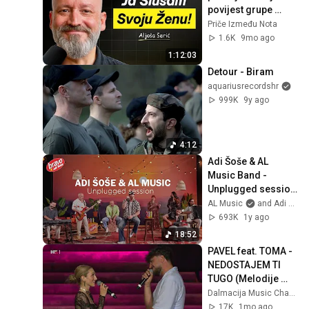
Kafu mi draga ispeci
povijest grupe 
Hrvatska radiotelevizija
Pavel? (Aljoša 
Priče Između Nota
Nina Badric - U meni jesen
Šerić)
1.6K
9mo ago
je (Halid Beslic cover),
1:12:03
Lisinski
Nina Badric
Detour - Biram
aquariusrecordshr
999K
9y ago
4:12
Adi Šoše & AL 
Music Band - 
Unplugged session 
(powered by Bravo)
AL Music
and Adi Šoše / AL Music
693K
1y ago
18:52
PAVEL feat. TOMA - 
NEDOSTAJEM TI 
TUGO (Melodije 
Jadrana 2026.)
Dalmacija Music Channel
17K
1mo ago