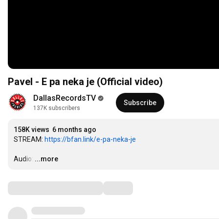
Pavel - E pa neka je (Official video)
DallasRecordsTV
Subscribe
137K subscribers
158K views
6 months ago
STREAM: 
https://bfan.link/e-pa-neka-je
Audio:
…
...more
Comments