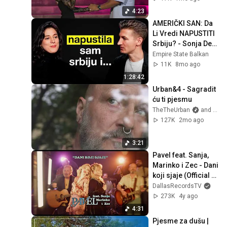
4:23
AMERIČKI SAN: Da 
Li Vredi NAPUSTITI 
Srbiju? - Sonja Devi 
| E108
Empire State Balkan
11K
8mo ago
1:28:42
Urban&4 - Sagradit 
ću ti pjesmu
TheTheUrban
and aquariusrecordshr
127K
2mo ago
3:21
Pavel feat. Sanja, 
Marinko i Zec - Dani 
koji sjaje (Official 
video)
DallasRecordsTV
273K
4y ago
4:31
Pjesme za dušu | 