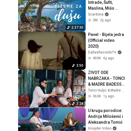
Intrade, Šufit, 
Maslina, Mišo 
Kovač, Coce... | 
Scardona
Soul of Dalmatia | 
3M
2y ago
Timbar Dalmacije
2:37:30
Pavel - Bijela jedra 
(Official video 
2020)
DallasRecordsTV
459K
6y ago
3:50
ZIVOT ODE 
NABRZAKA - TONCI 
& MADRE BADESSA 
FT. AMIRA 
Tonci Huljic & Madre Badessa
MEDUNJANIN 
363K
1y ago
(OFFICIAL VIDEO 
3:24
2025) HD
U krugu porodice: 
Andrija Milošević i 
Aleksandra Tomić
Insajder Video