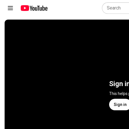
Sign i
This helps
Sign in