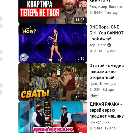
КВАРТИРУ 
РОДИТЕЛЕЙ? 
Владимир Шапенко — Юрист для Бизнеса
Новые правила 
596K
1mo ago
наследства в 2026 
11:05
году
ONE Rope. ONE 
Girl. You CANNOT 
Look Away!
Top Talent
3.1M
3w ago
5:16
От этой комедии 
невозможно 
оторваться! 
Отдохните ВСЕЙ 
Центр Комедии
ДУШОЙ с этим 
22K
3d ago
фильмом! Сериал 
New
3:16:38
Сваты
ДИКАЯ РЖАКА - 
еврей еврею 
продаёт машину
Прикольчик
2.8M
1y ago