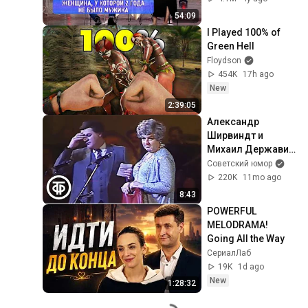
Quarter 2022
54:09
I Played 100% of 
Green Hell
Floydson
454K
17h ago
New
2:39:05
Александр 
Ширвиндт и 
Михаил Державин 
"Иностранка" 
Советский юмор
("Островитянка с 
220K
11mo ago
острова 
8:43
Масенький") 
POWERFUL 
(1986)
MELODRAMA! 
Going All the Way
СериалЛаб
19K
1d ago
New
1:28:32