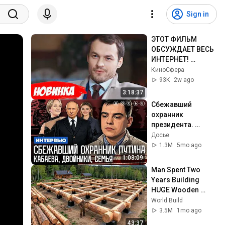
Sign in
ЭТОТ ФИЛЬМ 
ОБСУЖДАЕТ ВЕСЬ 
ИНТЕРНЕТ! 
СМОТРЕТЬ ВСЕМ! | 
КиноCфера
Мой милый 
93K
2w ago
найденыш
3:18:37
Сбежавший 
охранник 
президента. 
Кабаева. Семья. 
Досье
Дворцы. 
1.3M
5mo ago
Безопасность | 
1:03:09
Интервью
Man Spent Two 
Years Building 
HUGE Wooden 
House for his 
World Build
Family | Start to 
3.5M
1mo ago
Finish by 
43:37