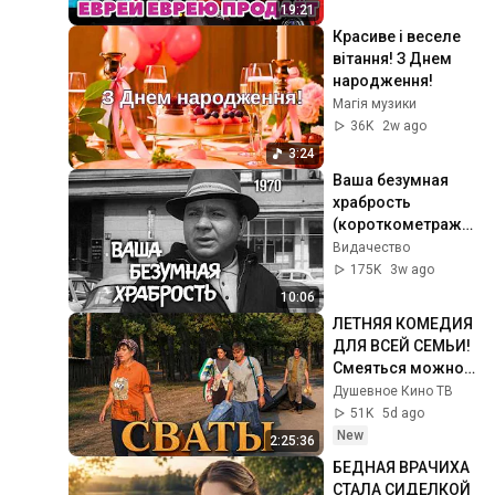
19:21
Красиве і веселе 
вітання! З Днем 
народження!
Магія музики
36K
2w ago
3:24
Ваша безумная 
храбрость 
(короткометражн
ый фильм, 1970)
Видачество
175K
3w ago
10:06
ЛЕТНЯЯ КОМЕДИЯ 
ДЛЯ ВСЕЙ СЕМЬИ! 
Смеяться можно 
всем домом! 
Душевное Кино ТВ
Хорошо сняли! 🎥 
51K
5d ago
Сериал "Сваты"
New
2:25:36
БЕДНАЯ ВРАЧИХА 
СТАЛА СИДЕЛКОЙ 