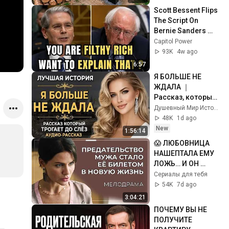
@bjornbrenton
Scott Bessent Flips 
The Script On 
Bernie Sanders 
With One Biden 
Capitol Power
Question
93K
4w ago
6:57
Я БОЛЬШЕ НЕ 
ЖДАЛА ｜ 
Рассказ, который 
трогает до 
Душевный Мир Историй
глубины души. 
48K
1d ago
Очень сильная 
New
1:56:14
история ｜ Аудио 
😱 ЛЮБОВНИЦА 
рассказ
НАШЕПТАЛА ЕМУ 
ЛОЖЬ… И ОН 
ВЫБРОСИЛ ЖЕНУ 
Сериалы для тебя
С РЕБЁНКОМ НА 
54K
7d ago
УЛИЦУ! | Русские 
3:04:21
мелодрамы
ПОЧЕМУ ВЫ НЕ 
ПОЛУЧИТЕ 