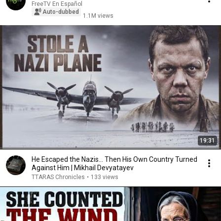
FreeTV En Español
Auto-dubbed
1.1M views
19:31
He Escaped the Nazis… Then His Own Country Turned
Against Him | Mikhail Devyatayev
TTARAS Chronicles
•
133 views