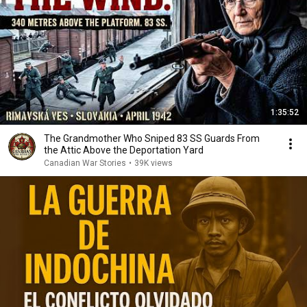
1:35:52
The Grandmother Who Sniped 83 SS Guards From
the Attic Above the Deportation Yard
Canadian War Stories
•
39K views