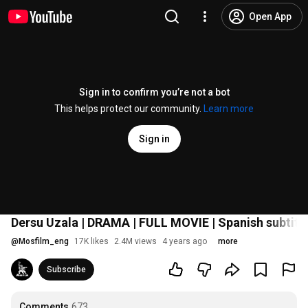
Open App
Sign in to confirm you’re not a bot
This helps protect our community.
Learn more
Sign in
Dersu Uzala | DRAMA | FULL MOVIE | Spanish subtitl
@
Mosfilm_eng
17K likes
2.4M views
4 years ago
more
Subscribe
Comments
673