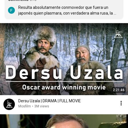
Resulta absolutamente conmovedor que fuera un 
japonés quien plasmara, con verdadera alma rusa, la 
entrañable historia de Arseniev y Dersu; tanto más si 
consideramos que Kurosawa pertenecía a un país que, 
apenas 30 años antes del rodaje, había estado en guerra 
contra el país que le propuso dirigir dicha película. En mi 
humilde opinión, todo un símbolo de reconciliación.  
Arseniev se habría sentido, sin duda, orgulloso.
2:21:46
Dersu Uzala | DRAMA | FULL MOVIE
Mosfilm
•
3M views