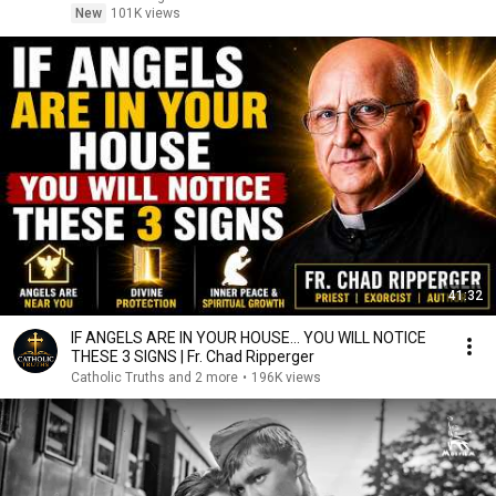
New
101K views
41:32
IF ANGELS ARE IN YOUR HOUSE… YOU WILL NOTICE
THESE 3 SIGNS | Fr. Chad Ripperger
Catholic Truths and 2 more
•
196K views