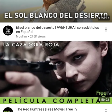
1:23:27
El sol blanco del desierto | AVENTURA | con subtitulos
en Español
Mosfilm
•
276K views
1:50:02
The Red Huntress | Free Movie | FreeTV