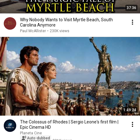
37:36
Why Nobody Wants to Visit Myrtle Beach, South
Carolina Anymore
Paul McAllister
•
230K views
1:49:24
The Colossus of Rhodes | Sergio Leone's first film |
Epic Cinema HD
Planeta Cine
Auto-dubbed