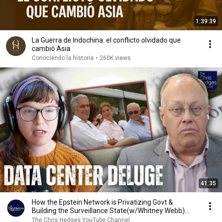
1:39:39
La Guerra de Indochina: el conflicto olvidado que
cambió Asia
Conociendo la historia
•
260K views
41:35
How the Epstein Network is Privatizing Govt &
Building the Surveillance State(w/Whitney Webb)
|TCHR
The Chris Hedges YouTube Channel