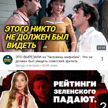
24:44
ЭТО ВЫРЕЗАЛИ из "Человека-амфибии". Что не
должен был увидеть советский зритель
Звезды и интриги
•
814K views