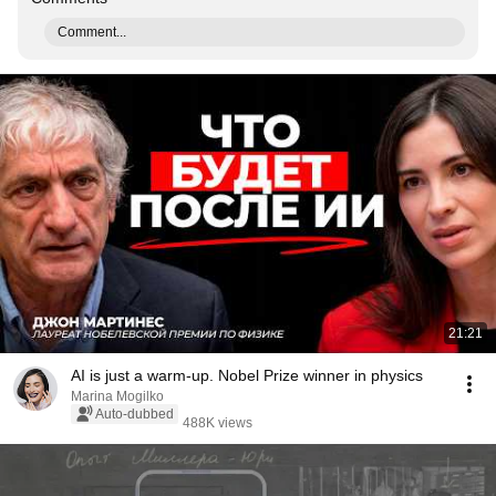
Comment...
21:21
AI is just a warm-up. Nobel Prize winner in physics
Marina Mogilko
Auto-dubbed
488K views