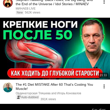
the End of the Universe / Idol Stories / MINAEV
МИНАЕВ LIVE
New
562K views
21:11
The #1 Diet MISTAKE After 60 That's Costing You
Muscle!
Ординаторская Тляшева and Игорь Коновалов
Auto-dubbed
391K views