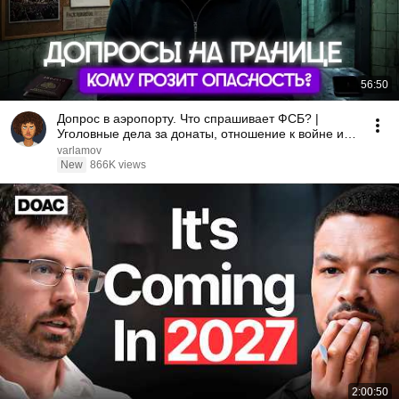
56:50
Допрос в аэропорту. Что спрашивает ФСБ? |
Уголовные дела за донаты, отношение к войне и
Навальному
varlamov
New
866K views
2:00:50