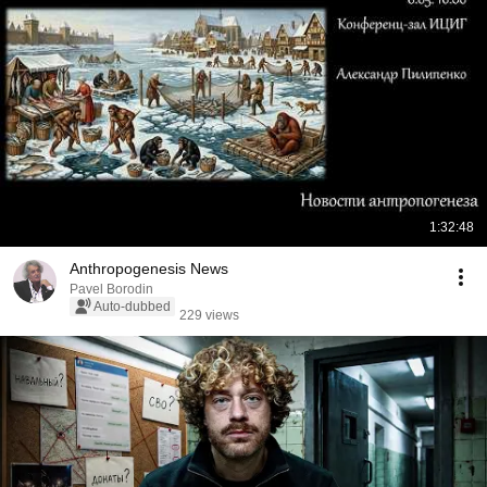
1:32:48
Anthropogenesis News
Pavel Borodin
Auto-dubbed
229 views