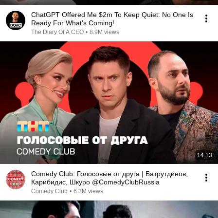
ChatGPT Offered Me $2m To Keep Quiet: No One Is
Ready For What's Coming!
The Diary Of A CEO
•
8.9M views
14:13
Comedy Club: Голосовые от друга | Батрутдинов,
Карибидис, Шкуро @ComedyClubRussia
Comedy Club
•
6.3M views