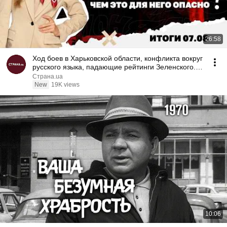
26:58
Ход боев в Харьковской области, конфликта вокруг
русского языка, падающие рейтинги Зеленского.
07.08
Страна.ua
New
19K views
10:06