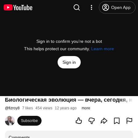
Open App
Sign in to confirm you’re not a bot
This helps protect our community.
Learn more
Sign in
Биологическая эволюция — вчера, сегодня, ни
@
fizroy8
7 likes
454 views
12 years ago
more
Subscribe
Comments