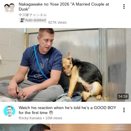
Nakagawake no Yose 2026 "A Married Couple at
Dusk"
中川家チャンネル
Auto-dubbed
927K views
54:59
Watch his reaction when he’s told he’s a GOOD BOY
for the first time 🥹
Rocky Kanaka
•
10M views