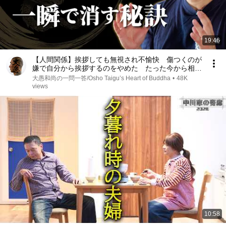
19:46
【人間関係】挨拶しても無視され不愉快 傷つくのが
嫌で自分から挨拶するのをやめた たった今から相手
の返事に振り回されずに済む｢考え方｣｜大愚和尚の一
大愚和尚の一問一答/Osho Taigu’s Heart of Buddha
•
48K
問一答
views
10:58