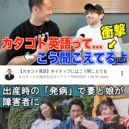
17:28
【カタコト英語】ネイティブにはこう聞こえてる
タロサックの海外生活ダイアリーTAROSAC
•
967K views