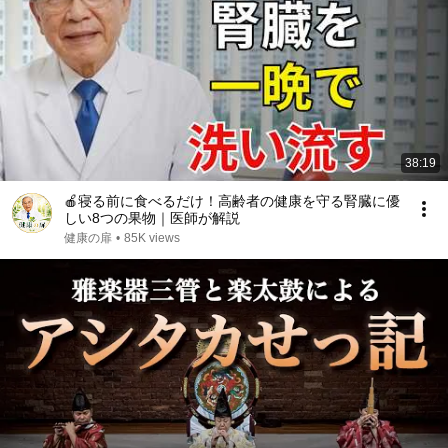
38:19
🍎寝る前に食べるだけ！高齢者の健康を守る腎臓に優
しい8つの果物｜医師が解説
健康の扉
•
85K views