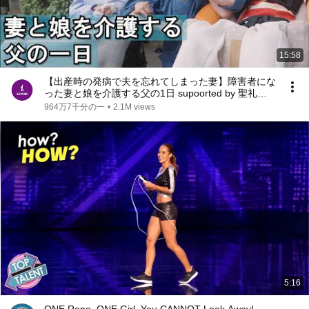
15:58
【出産時の発病で夫を忘れてしまった妻】障害者にな
った妻と娘を介護する父の1日 supoorted by 聖礼会 #
聖礼会 #ジャパンバリアフリープロジェクト #共生
964万7千分の一
•
2.1M views
社会 #障害 #障がい #愛 #
5:16