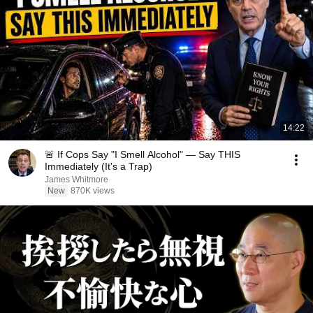
14:22
🚨 If Cops Say "I Smell Alcohol" — Say THIS
Immediately (It's a Trap)
James Whitmore
New
870K views