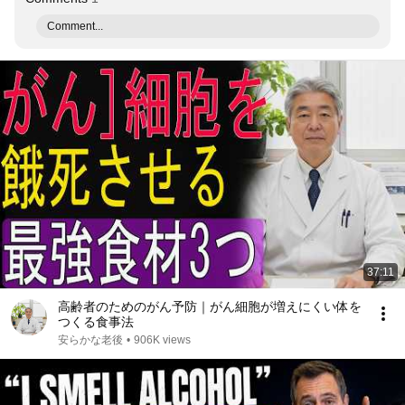
Comment...
37:11
高齢者のためのがん予防｜がん細胞が増えにくい体を
つくる食事法
安らかな老後
•
906K views