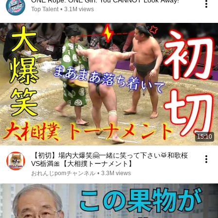
ONE Rope. ONE Girl. You CANNOT Look Away!
Top Talent
•
3.1M views
15:10
【初切】場内大爆笑🤗一緒に笑って下さい🥁和歌桜
VS栃満🎀【大相撲トーナメント】
おれんじpomチャンネル
•
3.3M views