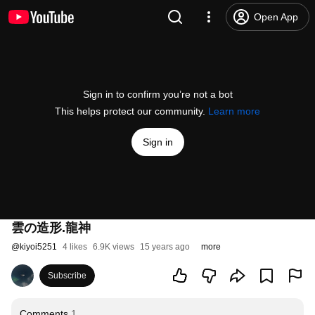
Open App
Sign in to confirm you’re not a bot
This helps protect our community.
Learn more
Sign in
雲の造形.龍神
@
kiyoi5251
4 likes
6.9K views
15 years ago
more
Subscribe
Comments
1