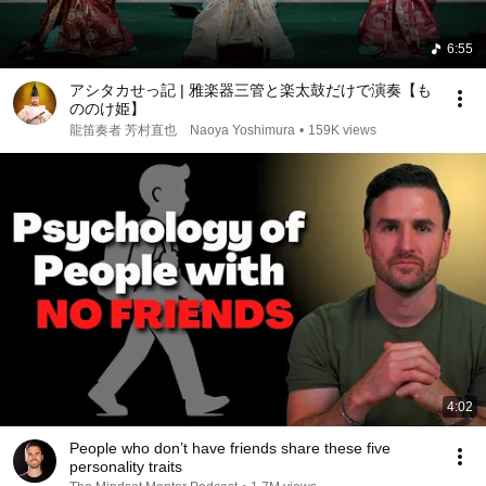
6:55
アシタカせっ記 | 雅楽器三管と楽太鼓だけで演奏【も
ののけ姫】
龍笛奏者 芳村直也 Naoya Yoshimura
•
159K views
4:02
People who don’t have friends share these five
personality traits