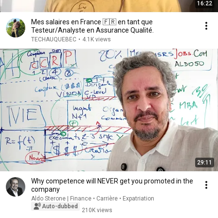
16:22
Mes salaires en France 🇫🇷 en tant que
Testeur/Analyste en Assurance Qualité.
TECHAUQUEBEC
•
4.1K views
29:11
Why competence will NEVER get you promoted in the
company
Aldo Sterone | Finance • Carrière • Expatriation
Auto-dubbed
210K views