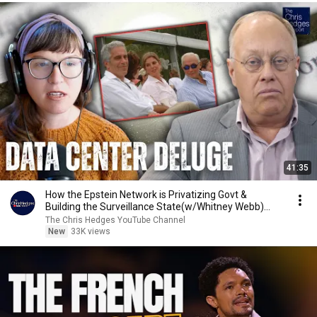
41:35
How the Epstein Network is Privatizing Govt &
Building the Surveillance State(w/Whitney Webb)
|TCHR
The Chris Hedges YouTube Channel
New
33K views