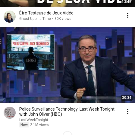
12:49
Être Testeuse de Jeux Vidéo
Ghost Upon a Time
•
30K views
30:34
Police Surveillance Technology: Last Week Tonight
with John Oliver (HBO)
LastWeekTonight
New
2.1M views