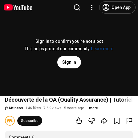
Open App
Sign in to confirm you’re not a bot
This helps protect our community.
Learn more
Sign in
Découverte de la QA (Quality Assurance) | Tutoriel 
@
Attineos
146 likes
7.6K views
5 years ago
more
Subscribe
Comments
6