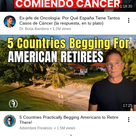
1:18:30
Ex-jefe de Oncología: Por Qué España Tiene Tantos
Casos de Cáncer (la respuesta, en tu plato)
Dr. Borja Bandera
•
1.2M views
17:25
5 Countries Practically Begging Americans to Retire
There!
Adventure Freaksss
•
1.5M views