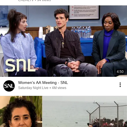
CADALTV
•
94 views
4:50
Women's AA Meeting - SNL
Saturday Night Live
•
4M views