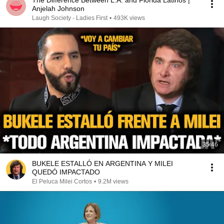
The Difference Between L.A. and Florida Latinos |
Anjelah Johnson
Laugh Society - Ladies First
•
493K views
35:46
BUKELE ESTALLÓ EN ARGENTINA Y MILEI
QUEDÓ IMPACTADO
El Peluca Milei Cortos
•
9.2M views