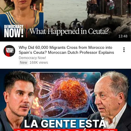
13:48
Why Did 60,000 Migrants Cross from Morocco into
Spain's Ceuta? Moroccan Dutch Professor Explains
Democracy Now!
New
168K views