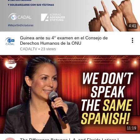
4:41
Guinea ante su 4° examen en el Consejo de
Derechos Humanos de la ONU
CADALTV
•
23 views
11:19