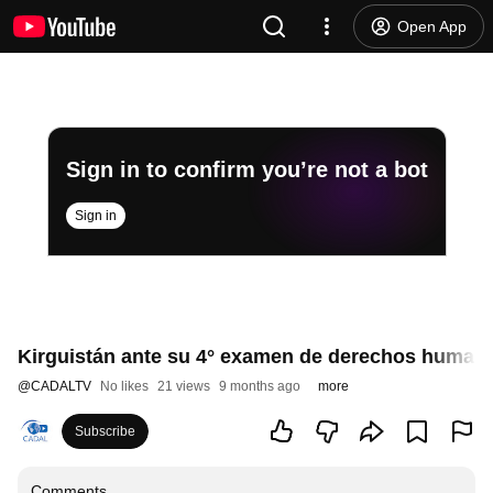
Open App
Sign in to confirm you’re not a bot
Sign in
Kirguistán ante su 4° examen de derechos human
@
CADALTV
No likes
21 views
9 months ago
more
Subscribe
Comments