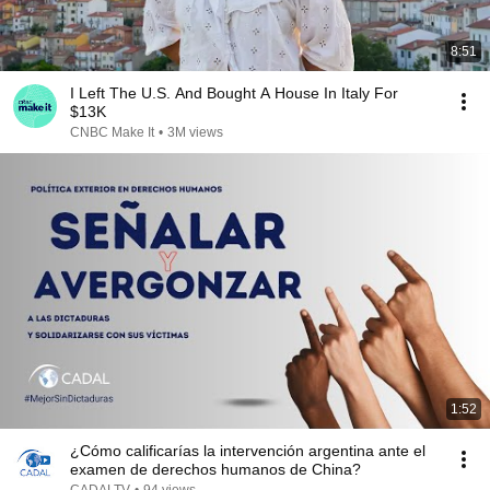
8:51
I Left The U.S. And Bought A House In Italy For
$13K
CNBC Make It
•
3M views
1:52
¿Cómo calificarías la intervención argentina ante el
examen de derechos humanos de China?