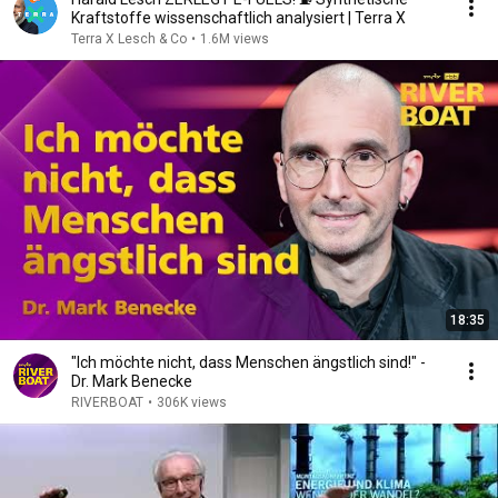
Kraftstoffe wissenschaftlich analysiert | Terra X
Terra X Lesch & Co
•
1.6M views
18:35
"Ich möchte nicht, dass Menschen ängstlich sind!" -
Dr. Mark Benecke
RIVERBOAT
•
306K views