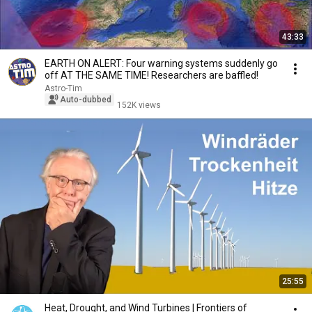
43:33
EARTH ON ALERT: Four warning systems suddenly go
off AT THE SAME TIME! Researchers are baffled!
Astro-Tim
Auto-dubbed
152K views
25:55
Heat, Drought, and Wind Turbines | Frontiers of