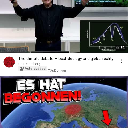
44:32
The climate debate – local ideology and global reality
UniHeidelberg
Auto-dubbed
726K views