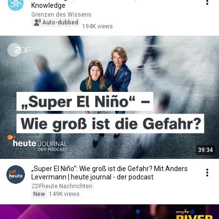
Knowledge
Grenzen des Wissens
Auto-dubbed
194K views
39:34
„Super El Niño“: Wie groß ist die Gefahr? Mit Anders
Levermann | heute journal - der podcast
ZDFheute Nachrichten
New
149K views