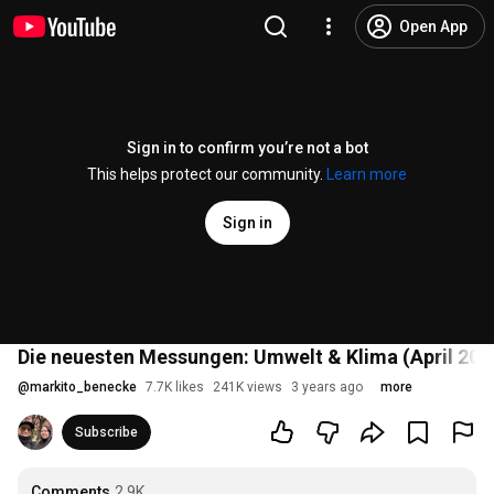
Open App
Sign in to confirm you’re not a bot
This helps protect our community.
Learn more
Sign in
Die neuesten Messungen: Umwelt & Klima (April 202
@
markito_benecke
7.7K likes
241K views
3 years ago
more
Subscribe
Comments
2.9K