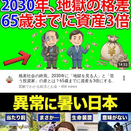
14:52
格差社会の終焉。2030年に「地獄を見る人」と「笑
う投資家」の差とは？65歳までに資産を3倍にする具
体的な投資戦略。|図解でわかる経済とお金
図解でわかる経済とお金
•
45K views