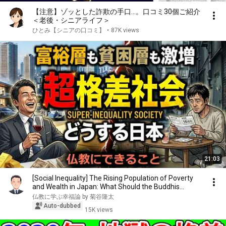
【注意】ゾッとした詐欺の手口…。口コミ30個ご紹介
＜老後・シニアライフ＞
ひとみ【シニアの口コミ】
•
87K views
21:03
[Social Inequality] The Rising Population of Poverty
and Wealth in Japan: What Should the Buddhis...
仏教に学ぶ幸福論 by 菊谷隆太
Auto-dubbed
15K views