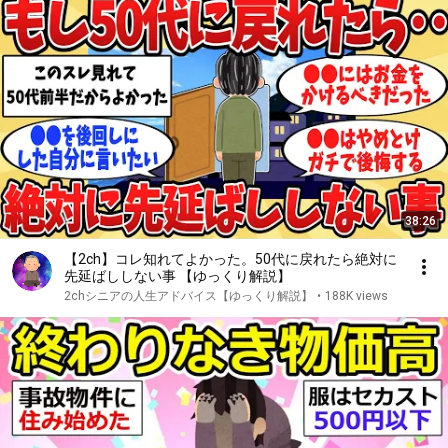
38:26
【2ch】コレ知れてよかった。50代に戻れたら絶対に
先延ばししない事 【ゆっくり解説】
2chシニアの人生アドバイス【ゆっくり解説】
•
188K views