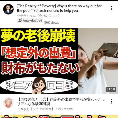
[The Reality of Poverty] Why is there no way out for
the poor? 30 testimonials to help you.
ウララちゃん【会社の口コミ】
Auto-dubbed
50K views
31:18
【老後の落とし穴】想定外の出費で生活が変わった…
リアルな体験30連発
ミカさん【シニアの本音】
•
217 views