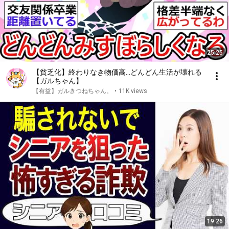
25:25
【貧乏化】終わりなき物価高…どんどん生活が壊れる
【ガルちゃん】
【有益】ガルきつねちゃん。
•
11K views
19:26