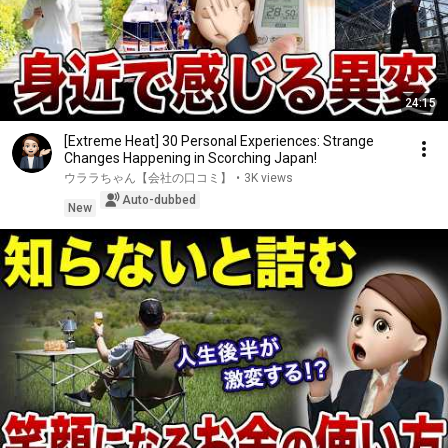
24:15
[Extreme Heat] 30 Personal Experiences: Strange
Changes Happening in Scorching Japan!
ウララちゃん【会社の口コミ】
•
3K views
Auto-dubbed
New