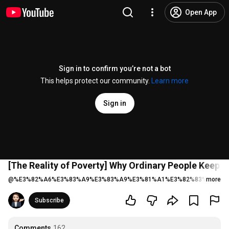
Open App
Sign in to confirm you’re not a bot
This helps protect our community.
Learn more
Sign in
[The Reality of Poverty] Why Ordinary People Keep Ge
@
%E3%82%A6%E3%83%A9%E3%83%A9%E3%81%A1%E3%82%83%E3%82
more
Subscribe
Comments
162