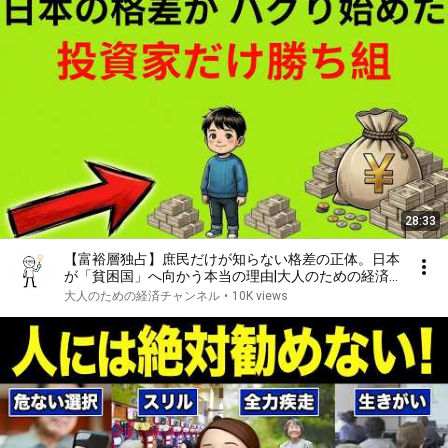
28:33
【富裕層独占】庶民だけが知らない格差の正体。日本
が「貧困国」へ向かう本当の理由|大人のための経済
チャンネル
大人のための経済チャンネル
•
10K views