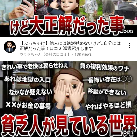
24:02
【ぶっちゃけ】他人には絶対勧めないけど…自分には
正解だった事！口コミ30選紹介します
ウララちゃん【会社の口コミ】
•
13K views
24:13