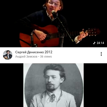
24:14
Сергей Денисенко 2012
Андрей Земсков
•
36 views