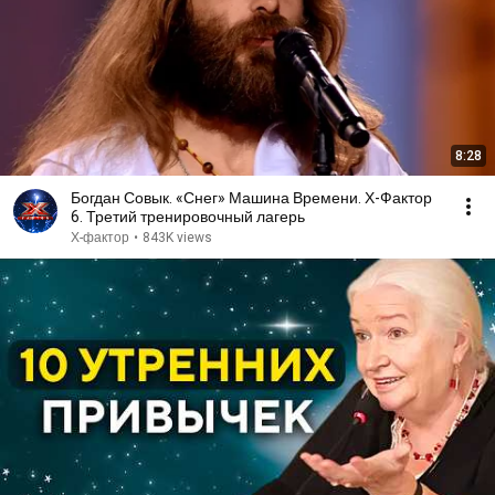
8:28
Богдан Совык. «Снег» Машина Времени. Х-Фактор
6. Третий тренировочный лагерь
Х-фактор
•
843K views