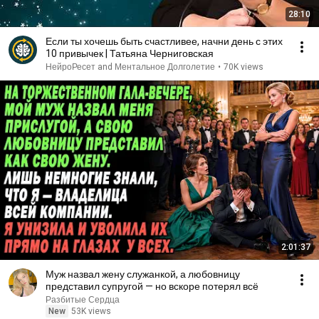
28:10
Если ты хочешь быть счастливее, начни день с этих
10 привычек | Татьяна Черниговская
НейроРесет and Ментальное Долголетие
•
70K views
2:01:37
Муж назвал жену служанкой, а любовницу
представил супругой — но вскоре потерял всё
Разбитые Сердца
New
53K views