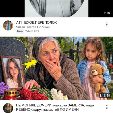
19:16
А.П.ЧЕХОВ.ПЕРЕПОЛОХ
Читай Вместе Со Мной
New
244 views
1:13:48
На МОГИЛЕ ДОЧЕРИ знахарка ЗАМЕРЛА, когда
РЕБЁНОК вдруг назвал её ПО ИМЕНИ