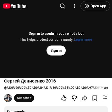
Open App
Sign in to confirm you’re not a bot
This helps protect our community.
Learn more
Sign in
Сергей Денисенко 2016
@
%D0%90%D0%BD%D0%B4%D1%80%D0%B5%D0%B9%D0%97%D0%B5%D0
more
Subscribe
Comments