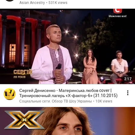
Asian Ancestry
•
531K views
2:17
Сергей Денисенко - Материнська любов cover |
Тренировочный лагерь «Х-фактор-6» (31.10.2015)
Социальные сети. Обзор ТВ Шоу Украины
•
10K views