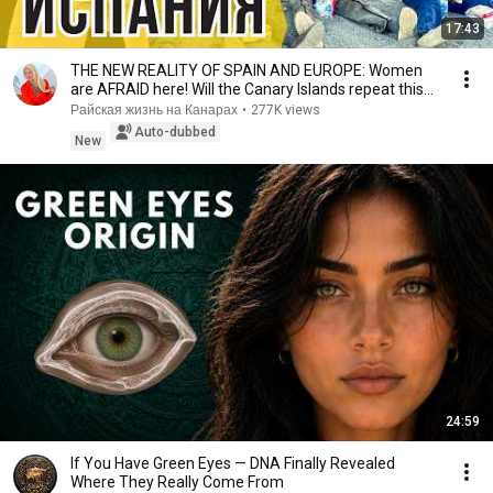
17:43
THE NEW REALITY OF SPAIN AND EUROPE: Women
are AFRAID here! Will the Canary Islands repeat this
n...
Райская жизнь на Канарах
•
277K views
Auto-dubbed
New
24:59
If You Have Green Eyes — DNA Finally Revealed
Where They Really Come From