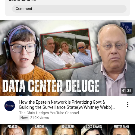
Comment...
41:35
How the Epstein Network is Privatizing Govt &
Building the Surveillance State(w/Whitney Webb)
|TCHR
The Chris Hedges YouTube Channel
New
210K views