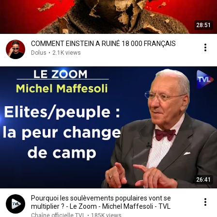
28:51
COMMENT EINSTEIN A RUINÉ 18 000 FRANÇAIS
Dolus
•
2.1K views
26:41
Pourquoi les soulèvements populaires vont se
multiplier ? - Le Zoom - Michel Maffesoli - TVL
Chaîne officielle TVL
•
185K views