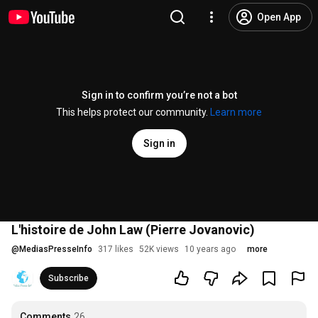
Open App
Sign in to confirm you’re not a bot
This helps protect our community.
Learn more
Sign in
L'histoire de John Law (Pierre Jovanovic)
@
MediasPresseInfo
317 likes
52K views
10 years ago
more
Subscribe
Comments
26