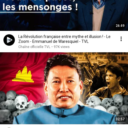
26:49
La Révolution française entre mythe et illusion ! - Le
Zoom - Emmanuel de Waresquiel - TVL
Chaîne officielle TVL
•
97K views
32:57