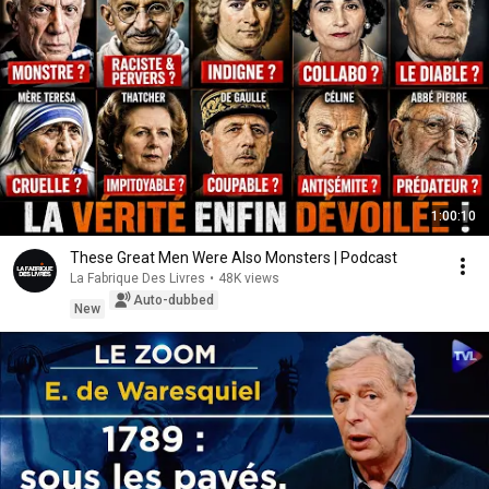
1:00:10
These Great Men Were Also Monsters | Podcast
La Fabrique Des Livres
•
48K views
Auto-dubbed
New