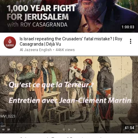
1:00:03
Is Israel repeating the Crusaders' fatal mistake? | Roy
Casagranda | Déjà Vu
Al Jazeera English
•
446K views
41:54