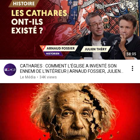
58:05
CATHARES : COMMENT L’ÉGLISE A INVENTÉ SON
ENNEMI DE L'INTÉRIEUR | ARNAUD FOSSIER, JULIEN
THÉRY
Le Média
•
34K views