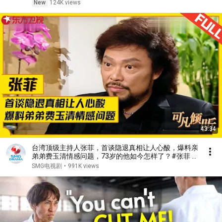
New
124K views
43:34
台湾顶级主持人张菲，首谈隐退真相让人心酸，爆料亲
弟弟费玉清情感问题，73岁的他如今怎样了？#张菲 #
费玉清 #可凡倾听 FULL
SMG电视剧
•
991K views