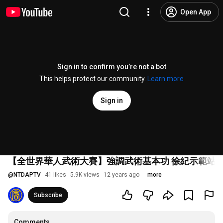
Open App
Sign in to confirm you’re not a bot
This helps protect our community.
Learn more
Sign in
【全世界華人武術大賽】強調武術基本功 徐紀示範站
@
NTDAPTV
41 likes
5.9K views
12 years ago
more
Subscribe
Comments