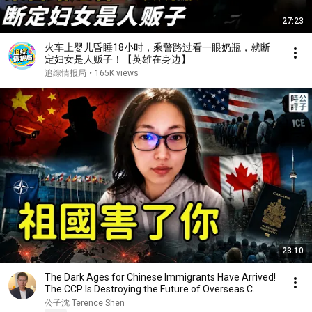
27:23
火车上婴儿昏睡18小时，乘警路过看一眼奶瓶，就断
定妇女是人贩子！【英雄在身边】
追综情报局
•
165K views
23:10
The Dark Ages for Chinese Immigrants Have Arrived!
The CCP Is Destroying the Future of Overseas C...
公子沈 Terence Shen