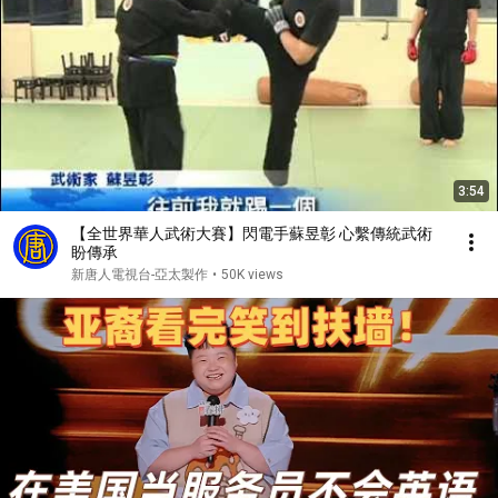
3:54
【全世界華人武術大賽】閃電手蘇昱彰 心繫傳統武術
盼傳承
新唐人電視台-亞太製作
•
50K views