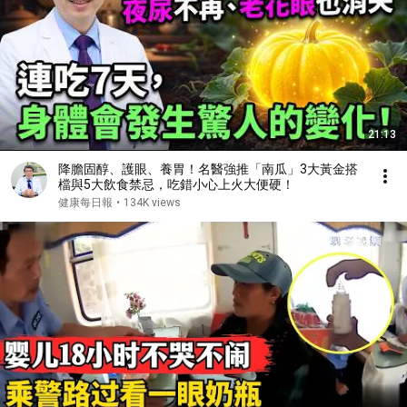
21:13
降膽固醇、護眼、養胃！名醫強推「南瓜」3大黃金搭
檔與5大飲食禁忌，吃錯小心上火大便硬！
健康每日報
•
134K views