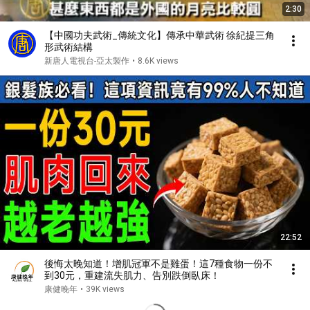
2:30
【中國功夫武術_傳統文化】傳承中華武術 徐紀提三角
形武術結構
新唐人電視台-亞太製作
•
8.6K views
22:52
後悔太晚知道！增肌冠軍不是雞蛋！這7種食物一份不
到30元，重建流失肌力、告別跌倒臥床！
康健晚年
•
39K views