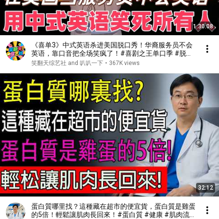
1:30:08
《喜单3》中式英语杀进美国脱口秀！华裔服务员不会
英语，靠口音把全场笑疯了！#喜剧之王单口季 #脱口
秀 #搞笑 #喜剧 #funny #综艺
笑翻天综艺社 and 叭叭一下
•
367K views
32:12
蛋白質哪里找？這種藏在超市的便宜貨，蛋白質是雞蛋
的5倍！輕鬆讓肌肉長回來！#蛋白質 #健康 #肌肉流