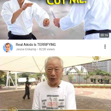
20:16
Real Aikido Is TERRIFYING
Jesse Enkamp
•
822K views