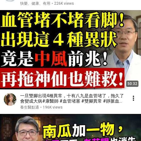
失 #肌少症
快樂、健康、有用
•
226K views
50:32
一旦雙腳出現4種異常，十有八九是血管堵了，拖久了
會變成大病#康醫師 #血管堵塞 #雙腳異常 #靜脈血栓
#肺栓塞 #銀髮族養生 #猝死預防 #血液循環 #健康誤
養生醫點通
•
196K views
區 #早知早受益