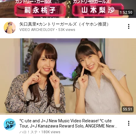
1:52:50
矢口真里×カントリーガールズ（イヤホン推奨）
VIDEO ARCHEOLOGY
•
53K views
55:51
℃-ute and J=J New Music Video Release! ℃-ute
Tour, J=J Kanazawa Reward Solo, ANGERME New
Song Dan...
ハロ！ステ
•
180K views