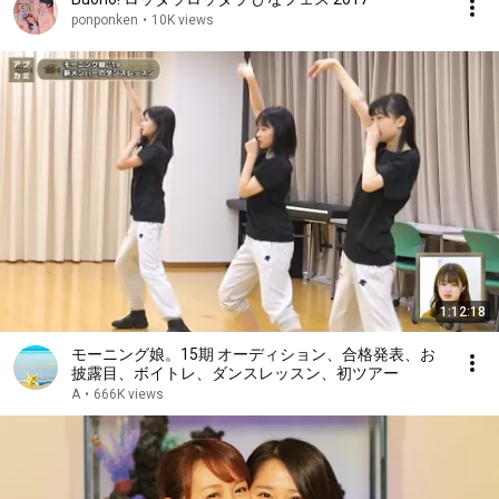
ponponken
•
10K views
1:12:18
モーニング娘。15期 オーディション、合格発表、お
披露目、ボイトレ、ダンスレッスン、初ツアー
A
•
666K views