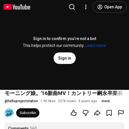
Open App
Sign in to confirm you’re not a bot
This helps protect our community.
Learn more
Sign in
モーニング娘。'16新曲MV！カントリー嗣永卒業発表
@
helloprojectstation
1.9K likes
207K views
9 years ago
more
Subscribe
Comments
560