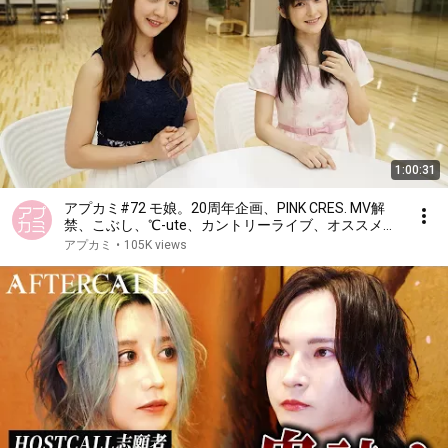
1:00:31
アプカミ#72 モ娘。20周年企画、PINK CRES. MV解
禁、こぶし、℃-ute、カントリーライブ、オススメ紹
介ほか MC：嗣永桃子 (カントリー・ガールズ)、森
アプカミ
•
105K views
咲樹（アプガ）6/23/2017