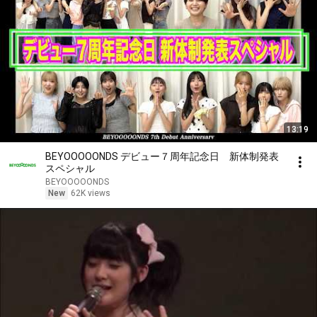
13:19
BEYOOOOONDS デビュー７周年記念日 新体制発表
スペシャル
BEYOOOOONDS
New
62K views