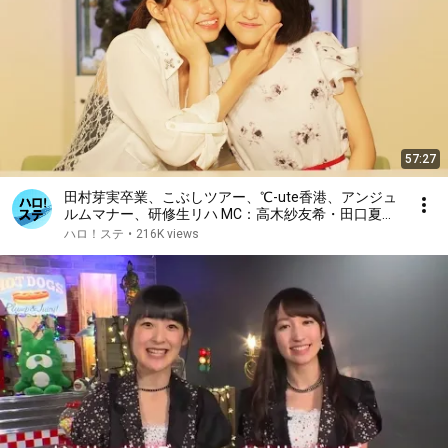
57:27
田村芽実卒業、こぶしツアー、℃-ute香港、アンジュ
ルムマナー、研修生リハ MC：高木紗友希・田口夏実
【ハロ！ステ#171】
ハロ！ステ
•
216K views