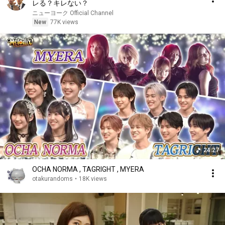
レる？キレない？
ニューヨーク Official Channel
New
77K views
24:27
OCHA NORMA , TAGRIGHT , MYERA
otakurandoms
•
18K views