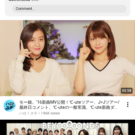
Comment...
55:58
モー娘。'16新曲MV公開！℃-uteツアー、J=Jツアー/
最終日コメント、℃-uteの一般常識、℃-ute新曲ダン
スレッスン！和田彩花ヘアアレンジ MC:萩原舞・金澤
ハロ！ステ
•
196K views
朋子【ハロ！ステ#193】