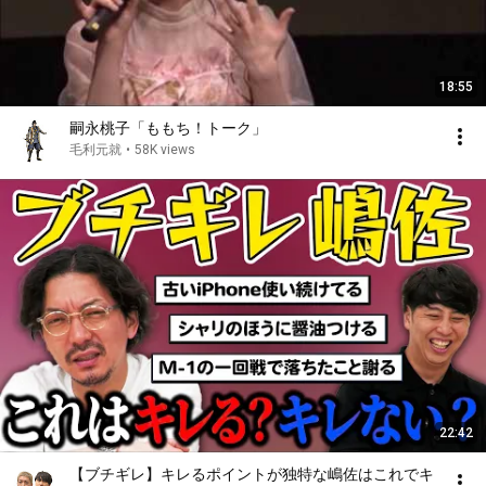
18:55
嗣永桃子「ももち！トーク」
毛利元就
•
58K views
22:42
【ブチギレ】キレるポイントが独特な嶋佐はこれでキ