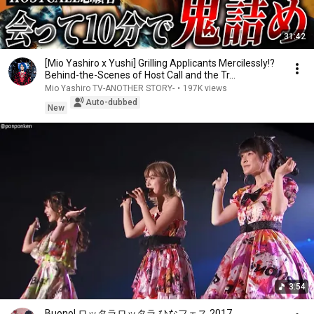
31:42
[Mio Yashiro x Yushi] Grilling Applicants Mercilessly!?
Behind-the-Scenes of Host Call and the Tr...
Mio Yashiro TV-ANOTHER STORY-
•
197K views
Auto-dubbed
New
3:54
Buono! ロッタラロッタラ ひなフェス 2017