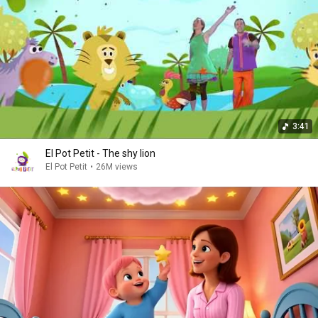
3:41
El Pot Petit - The shy lion
El Pot Petit
•
26M views