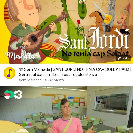
2:49
💛 Som Mainada | SANT JORDI NO TENIA CAP SOLDAT🌹📖 |
Sortim al carrer i llibre i rosa regalem! ♪♫♬
Som Mainada
•
564K views