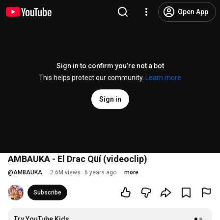
Open App
Sign in to confirm you’re not a bot
This helps protect our community.
Learn more
Sign in
AMBAUKA - El Drac Qüí (videoclip)
@
AMBAUKA
2.6M views
6 years ago
more
Subscribe
Try YouTube Kids