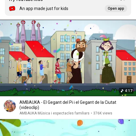
An app made just for kids
Open app
4:17
AMBAUKA - El Gegant del Pi i el Gegant de la Ciutat
(videoclip)
AMBAUKA Música i espectacles familiars
•
376K views