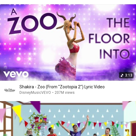
3:13
Shakira - Zoo (From "Zootopia 2") Lyric Video
DisneyMusicVEVO
•
207M views