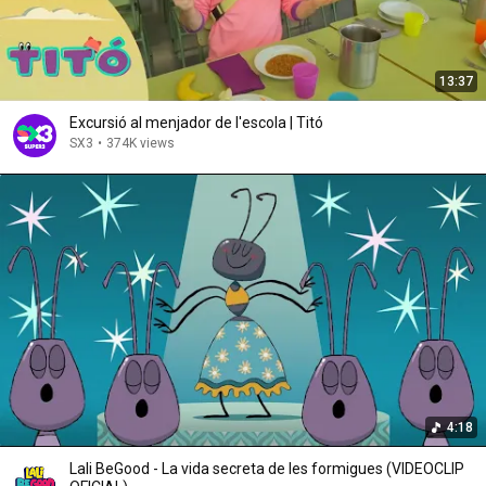
13:37
Excursió al menjador de l'escola | Titó
SX3
•
374K views
4:18
Lali BeGood - La vida secreta de les formigues (VIDEOCLIP