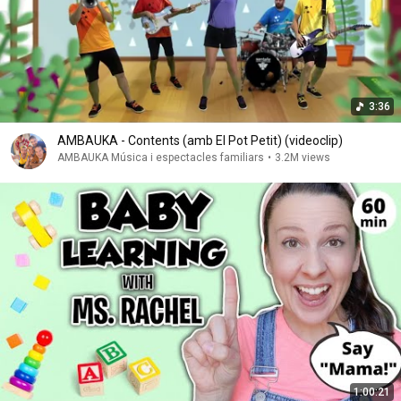
3:36
AMBAUKA - Contents (amb El Pot Petit) (videoclip)
AMBAUKA Música i espectacles familiars
•
3.2M views
1:00:21