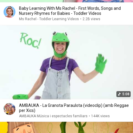
Baby Learning With Ms Rachel - First Words, Songs and
Nursery Rhymes for Babies - Toddler Videos
Ms Rachel - Toddler Learning Videos
•
2.2B views
5:08
AMBAUKA - La Granota Paraulota (videoclip) (amb Reggae
per Xics)
AMBAUKA Música i espectacles familiars
•
144K views