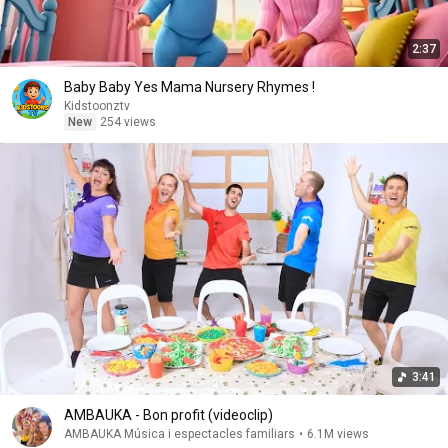
2:37
Baby Baby Yes Mama Nursery Rhymes !
Kidstoonztv
New
254 views
3:41
AMBAUKA - Bon profit (videoclip)
AMBAUKA Música i espectacles familiars
•
6.1M views