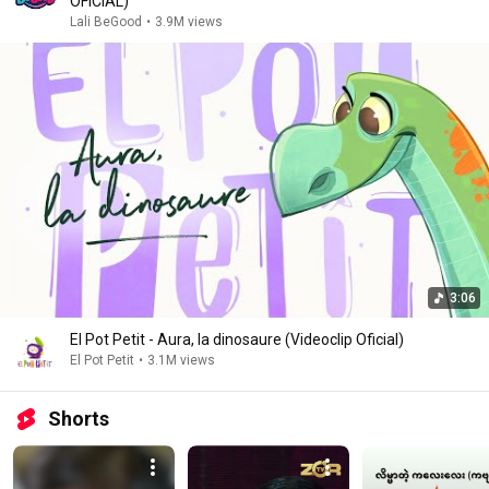
OFICIAL)
Lali BeGood
•
3.9M views
3:06
El Pot Petit - Aura, la dinosaure (Videoclip Oficial)
El Pot Petit
•
3.1M views
Shorts