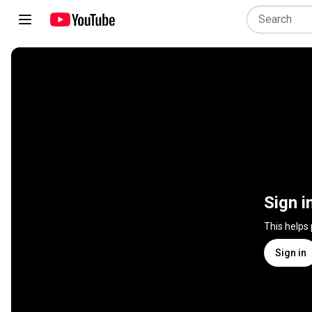
Sign i
This helps
Sign in