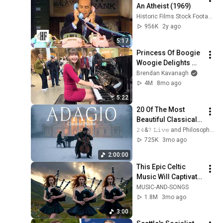
An Atheist (1969)
Historic Films Stock Footage Archive
956K
2y ago
5:17
Princess Of Boogie 
Woogie Delights 
Everyone
Brendan Kavanagh
4M
8mo ago
5:22
20 Of The Most 
Beautiful Classical 
Adagios for 
𝟸𝟺&𝟽 𝙻𝚒𝚟𝚎 and Philosophical Instrumentals
Relaxation and 
725K
3mo ago
Peace in 
2:00:00
Rachmaninoff Style
This Epic Celtic 
Music Will Captivate 
Your Soul | Epic 
MUSIC-AND-SONGS
Celtic Music
1.8M
3mo ago
3:00