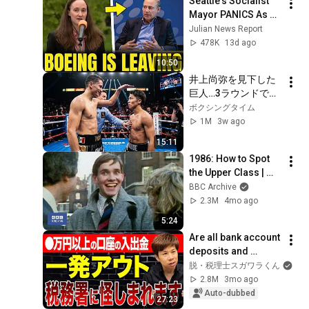
Seattle's Socialist 
Mayor PANICS As 
Boeing OFFICIALLY 
Julian News Report
SHIFTS 9,000 Jobs 
478K
13d ago
To South Carolina
10:50
井上尚弥を見下した
巨人…3ラウンドで現
実を知った
ボクシングタイム
1M
3w ago
15:11
1986: How to Spot 
the Upper Class | 
That's Life! | BBC 
BBC Archive
Archive
2.3M
4mo ago
5:24
Are all bank account 
deposits and 
withdrawals being 
脱・税理士スガワラくん
monitored? Such 
2.8M
3mo ago
account activity can 
Auto-dubbed
27:23
raise su...