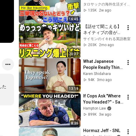
にはこう聞こえま
タロサックの海外生活ダイアリーTAROSAC
す。
135K
2w ago
16:45
【話せて聞こえる】
ネイティブの音がみ
るみる聞こえるトレ
サイモンのイキれる英語教室
ーニング方法【3ステ
203K
2mo ago
ップ】
20:07
What Japanese 
People Really Think 
When You Speak 
Karen Shidahara
Japanese
94K
3mo ago
スした
13:19
If Cops Ask "Where 
You Headed?" - Say 
THIS (Simple 
Hampton Law
Phrase)
899K
3w ago
8:36
Hormuz Jeff - SNL