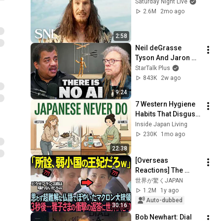
Saturday Night Live
2.6M
2mo ago
2:58
Neil deGrasse 
Tyson And Jaron 
Lanier on the AI 
StarTalk Plus
Illusion
843K
2w ago
9:24
7 Western Hygiene 
Habits That Disgust 
Japanese People — 
Inside Japan Living
Stop Doing These 
230K
1mo ago
Now
22:38
[Overseas 
Reactions] The 
world praises 
世界が驚くJAPAN
Masako's upper-
1.2M
1y ago
class language 
Auto-dubbed
30:16
skills, which 
Bob Newhart: Dial 
astonished the...