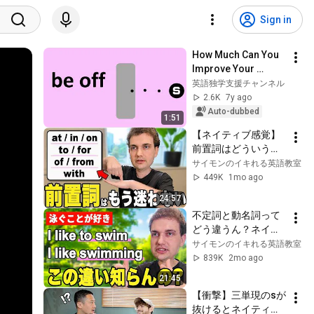
Sign in
How Much Can You 
Improve Your 
English 
英語独学支援チャンネル
Conversation Skills 
2.6K
7y ago
Using Only the Verb 
Auto-dubbed
1:51
"Be" and 30 
【ネイティブ感覚】
Preposi...
前置詞はどういう感
覚でネイティブは使
サイモンのイキれる英語教室
ってるの？
449K
1mo ago
24:57
不定詞と動名詞って
どう違うん？ネイテ
ィブのコアイメージ
サイモンのイキれる英語教室
はこうや！〔to 
839K
2mo ago
/ing〕
21:45
【衝撃】三単現のsが
抜けるとネイティブ