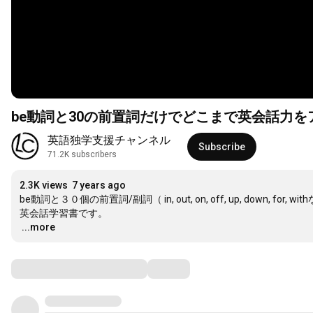
be動詞と30の前置詞だけでどこまで英会話力をア
英語独学支援チャンネル
Subscribe
71.2K subscribers
2.3K views
7 years ago
be動詞と３０個の前置詞/副詞（ in, out, on, off, up, do
…
...more
Comments