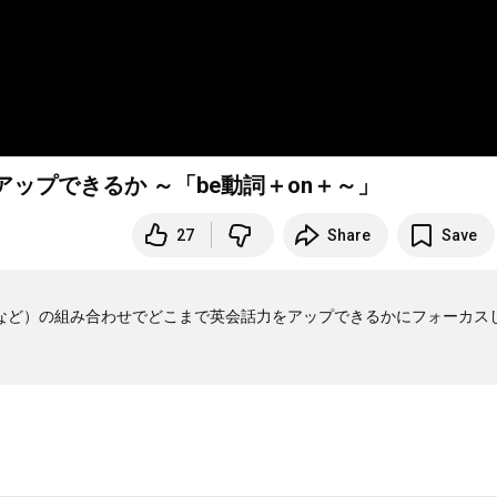
ップできるか ～「be動詞＋on＋～」
27
Share
Save
wn, for, withなど）の組み合わせでどこまで英会話力をアップできるかにフォーカ