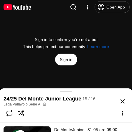
Open App
Sign in to confirm you’re not a bot
This helps protect our community.
Learn more
Sign in
DelMonteJunior - 02.06 ore 16.00 Finale 1°- 2° po
24/25 Del Monte Junior League
15 / 16
@
legavolley
53 likes
7.4K views
Streamed 1 year ago
more
Lega Pallavolo Serie A
Subscribe
DelMonteJunior - 31.05 ore 09.00
Comments