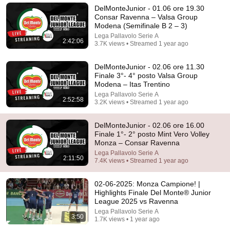
@bjornbrenton
World Build
•
3.3M views
DelMonteJunior - 01.06 ore 19.30
Consar Ravenna – Valsa Group
Modena (Semifinale B 2 – 3)
Lega Pallavolo Serie A
2:42:06
3.7K views • Streamed 1 year ago
DelMonteJunior - 02.06 ore 11.30
Finale 3°- 4° posto Valsa Group
Modena – Itas Trentino
Lega Pallavolo Serie A
2:52:58
3.2K views • Streamed 1 year ago
DelMonteJunior - 02.06 ore 16.00
Finale 1°- 2° posto Mint Vero Volley
29:23
Monza – Consar Ravenna
Lega Pallavolo Serie A
Terminal 6-yr-old asked Steve one question — he
2:11:50
7.4K views • Streamed 1 year ago
cried for 10 minutes
Untold Human Stories and 6 more
•
1.2M views
02-06-2025: Monza Campione! |
Highlights Finale Del Monte® Junior
League 2025 vs Ravenna
Lega Pallavolo Serie A
3:50
1.7K views • 1 year ago