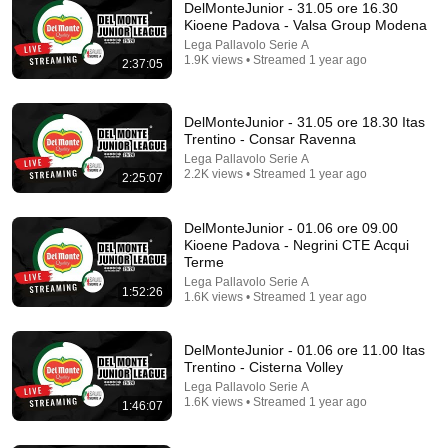
DelMonteJunior - 31.05 ore 16.30
Kioene Padova - Valsa Group Modena
Lega Pallavolo Serie A
1.9K views • Streamed 1 year ago
2:37:05
DelMonteJunior - 31.05 ore 18.30 Itas
Trentino - Consar Ravenna
Lega Pallavolo Serie A
2.2K views • Streamed 1 year ago
2:25:07
9:16
UNBELIEVABLE! Josh Kerr STUNS and Breaks Mile
DelMonteJunior - 01.06 ore 09.00
World Record for win at London Diamond League
Kioene Padova - Negrini CTE Acqui
2026
FloTrack
•
1.8M views
Terme
Lega Pallavolo Serie A
1:52:26
1.6K views • Streamed 1 year ago
DelMonteJunior - 01.06 ore 11.00 Itas
Trentino - Cisterna Volley
Lega Pallavolo Serie A
1.6K views • Streamed 1 year ago
1:46:07