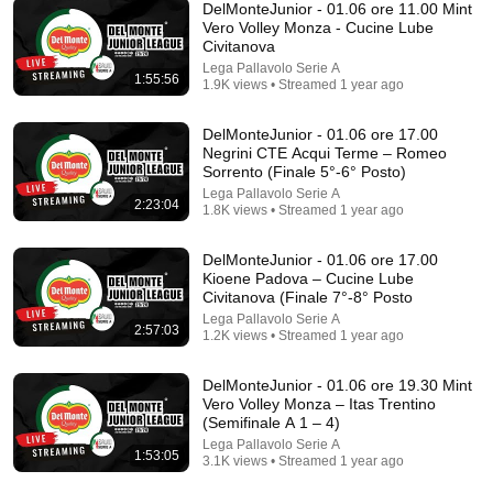
DelMonteJunior - 01.06 ore 11.00 Mint
Vero Volley Monza - Cucine Lube
Civitanova
1:43:22
Lega Pallavolo Serie A
1:55:56
1.9K views • Streamed 1 year ago
FINALE EUROPEO di PALLAVOLO femminile Italia -
Serbia
DelMonteJunior - 01.06 ore 17.00
Guidonia Volley
•
784K views
Negrini CTE Acqui Terme – Romeo
Sorrento (Finale 5°-6° Posto)
Lega Pallavolo Serie A
2:23:04
1.8K views • Streamed 1 year ago
DelMonteJunior - 01.06 ore 17.00
Kioene Padova – Cucine Lube
Civitanova (Finale 7°-8° Posto
Lega Pallavolo Serie A
2:57:03
1.2K views • Streamed 1 year ago
DelMonteJunior - 01.06 ore 19.30 Mint
Vero Volley Monza – Itas Trentino
(Semifinale A 1 – 4)
43:37
Lega Pallavolo Serie A
1:53:05
3.1K views • Streamed 1 year ago
Man Spent Two Years Building HUGE Wooden
House for his Family | Start to Finish by