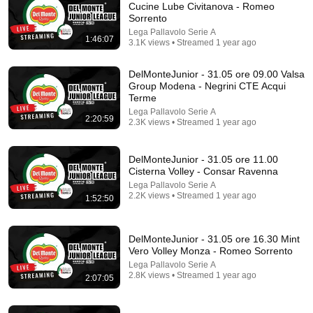
Cucine Lube Civitanova - Romeo
Sorrento
Comment...
Lega Pallavolo Serie A
1:46:07
3.1K views • Streamed 1 year ago
DelMonteJunior - 31.05 ore 09.00 Valsa
Group Modena - Negrini CTE Acqui
Terme
Lega Pallavolo Serie A
2:20:59
2.3K views • Streamed 1 year ago
DelMonteJunior - 31.05 ore 11.00
Cisterna Volley - Consar Ravenna
Lega Pallavolo Serie A
2.2K views • Streamed 1 year ago
1:52:50
3:50
02-06-2025: Monza Campione! | Highlights Finale
DelMonteJunior - 31.05 ore 16.30 Mint
Del Monte® Junior League 2025 vs Ravenna
Vero Volley Monza - Romeo Sorrento
Lega Pallavolo Serie A
•
1.7K views
Lega Pallavolo Serie A
2.8K views • Streamed 1 year ago
2:07:05