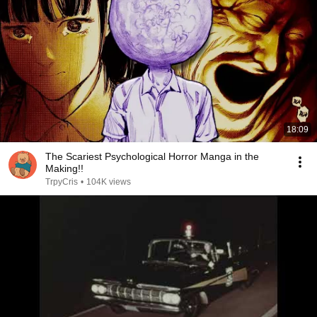
18:09
The Scariest Psychological Horror Manga in the
Making!!
TrpyCris
•
104K views