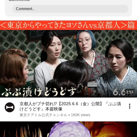
Comment...
3:53
京都人がブチ切れ⁉【2025.6.6（金）公開】『ぶぶ漬
けどうどす』本篇映像
東京テアトル公式チャンネル
•
160K views