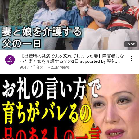
15:58
【出産時の発病で夫を忘れてしまった妻】障害者にな
った妻と娘を介護する父の1日 supoorted by 聖礼会 #
聖礼会 #ジャパンバリアフリープロジェクト #共生
964万7千分の一
•
2.1M views
社会 #障害 #障がい #愛 #