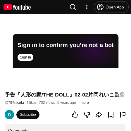
Open App
Sign in to confirm you’re not a bot
Sign in
予告『人形の家/THE DOLL』02-02片岡れいこ監督「私の夢みるあな
@
797nicola
4 likes
702 views
5 years ago
more
Subscribe
Comments