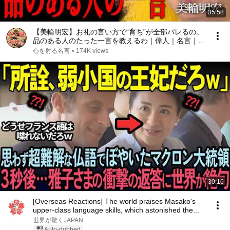
35:58
【美輪明宏】お礼の言い方で“育ち”が全部バレるの。
品のある人のたった一言を教えるわ｜偉人｜名言｜言
葉の力｜人生哲学｜
心を射る名言
•
174K views
30:16
[Overseas Reactions] The world praises Masako's
upper-class language skills, which astonished the...
世界が驚くJAPAN
Auto-dubbed