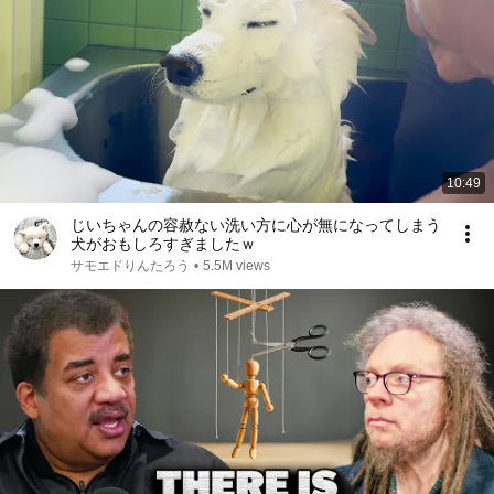
10:49
じいちゃんの容赦ない洗い方に心が無になってしまう
犬がおもしろすぎましたｗ
サモエドりんたろう
•
5.5M views