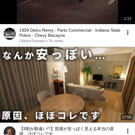
2:13
1959 Delco Remy - Parts Commercial - Indiana State
Police - Chevy Biscayne
OsbornTramain
•
7K views
17:58
【9割が勘違い!?】部屋が安っぽく見える本当の原
因、ほぼコレです