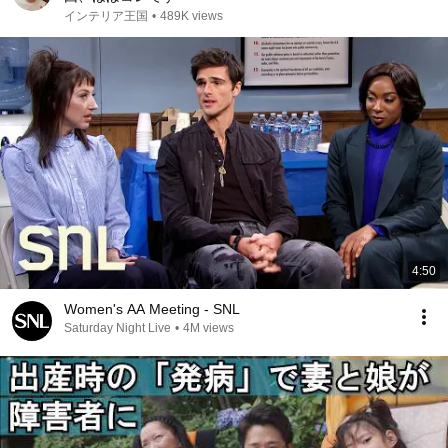
インテリア王国
•
489K views
4:50
Women's AA Meeting - SNL
Saturday Night Live
•
4M views