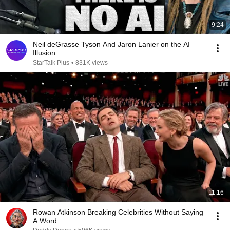
9:24
Neil deGrasse Tyson And Jaron Lanier on the AI
Illusion
StarTalk Plus
•
831K views
11:16
Rowan Atkinson Breaking Celebrities Without Saying
A Word