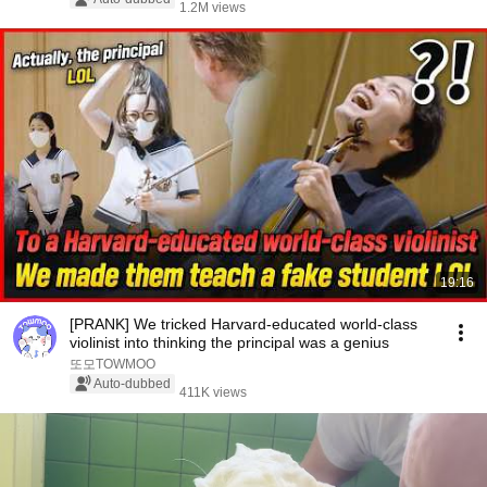
1.2M views
19:16
[PRANK] We tricked Harvard-educated world-class
violinist into thinking the principal was a genius
또모TOWMOO
Auto-dubbed
411K views