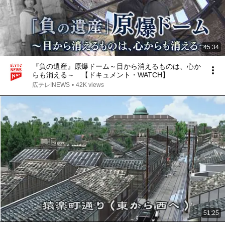
45:34
『負の遺産』原爆ドーム～目から消えるものは、心か
らも消える～ 【ドキュメント・WATCH】
広テレ!NEWS
•
42K views
51:25