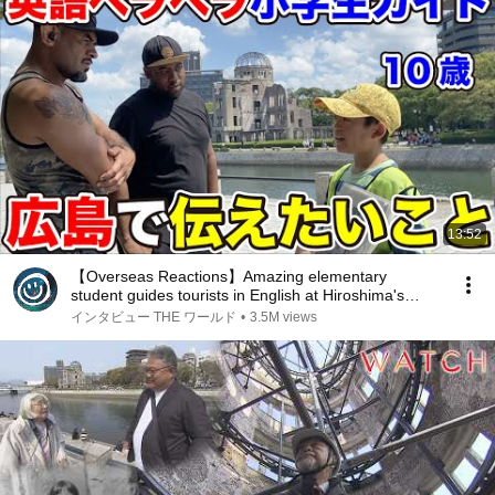
13:52
【Overseas Reactions】Amazing elementary
student guides tourists in English at Hiroshima's
Peace Park!
インタビュー THE ワールド
•
3.5M views