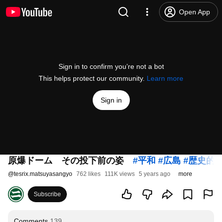
Open App
Sign in to confirm you’re not a bot
This helps protect our community.
Learn more
Sign in
原爆ドーム その投下前の姿
#平和
#広島
#歴史的
@
tesrix.matsuyasangyo
762 likes
111K views
5 years ago
more
Subscribe
Comments
139