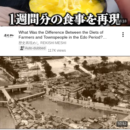
36:18
What Was the Difference Between the Diets of
Farmers and Townspeople in the Edo Period?
Recreatin...
歴史再現めし REKISHI MESHI
Auto-dubbed
117K views
50:42