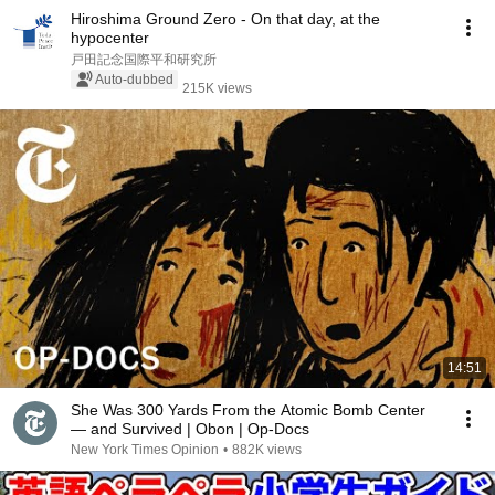
Hiroshima Ground Zero - On that day, at the
hypocenter
戸田記念国際平和研究所
Auto-dubbed
215K views
14:51
She Was 300 Yards From the Atomic Bomb Center
— and Survived | Obon | Op-Docs
New York Times Opinion
•
882K views