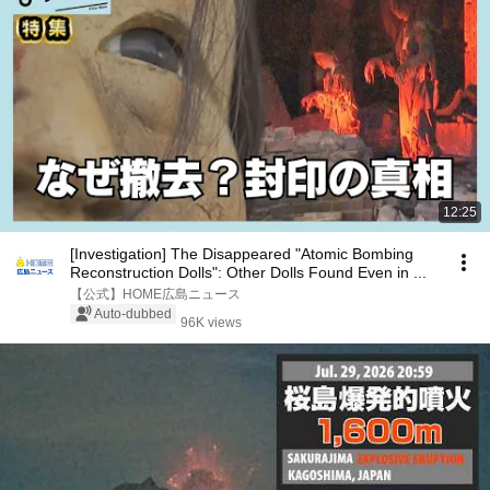
12:25
[Investigation] The Disappeared "Atomic Bombing
Reconstruction Dolls": Other Dolls Found Even in ...
【公式】HOME広島ニュース
Auto-dubbed
96K views