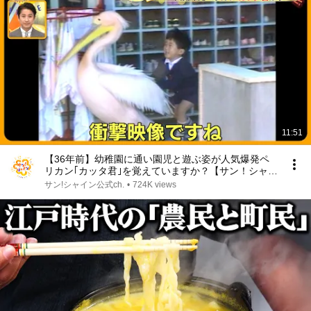
11:51
【36年前】幼稚園に通い園児と遊ぶ姿が人気爆発ペ
リカン｢カッタ君｣を覚えていますか？【サン！シャイ
ンニュース】
サン!シャイン公式ch.
•
724K views