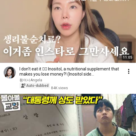
11:05
I don't eat it 🙅‍♀️ Inositol, a nutritional supplement that
makes you lose money?! (Inositol side...
황여사Angela
Auto-dubbed
84K views