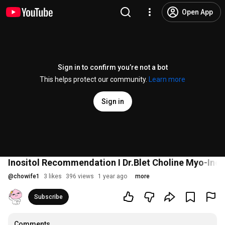
Open App
Sign in to confirm you’re not a bot
This helps protect our community.
Learn more
Sign in
Inositol Recommendation I Dr.Blet Choline Myo-Inosi
@
chowife1
3 likes
396 views
1 year ago
more
Subscribe
Comments