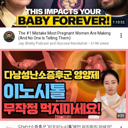
1:10:52
The #1 Mistake Most Pregnant Women Are Making
(And No One Is Telling Them)
Jay Shetty Podcast and Glucose Revolution
•
619K views
6:01
다낭난소증후군 '미오이노시톨'에만 의지하지 마세요!