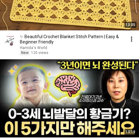
10:05
✨ Beautiful Crochet Blanket Stitch Pattern | Easy &
Beginner Friendly
Hamida's World
New
120 views
15:19