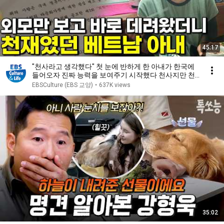
45:17
"천사라고 생각했다" 첫 눈에 반하게 한 아내가 한국에
들어오자 진짜 능력을 보여주기 시작했다 천사지만 천
재인 아내 #몰아볼교양
EBSCulture (EBS 교양)
•
637K views
35:02