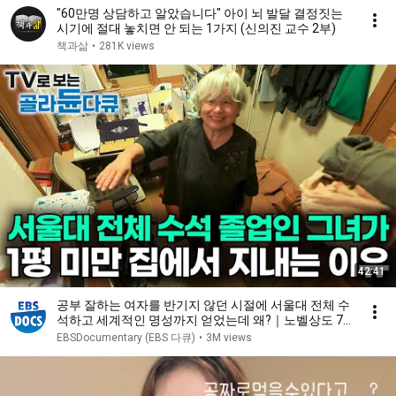
"60만명 상담하고 알았습니다" 아이 뇌 발달 결정짓는
시기에 절대 놓치면 안 되는 1가지 (신의진 교수 2부)
책과삶
•
281K views
42:41
공부 잘하는 여자를 반기지 않던 시절에 서울대 전체 수
석하고 세계적인 명성까지 얻었는데 왜?｜노벨상도 7
성급 호텔도 부럽지 않은 어느 학자의 품격｜여백서원
EBSDocumentary (EBS 다큐)
•
3M views
｜건축탐구 집｜#골라듄다큐