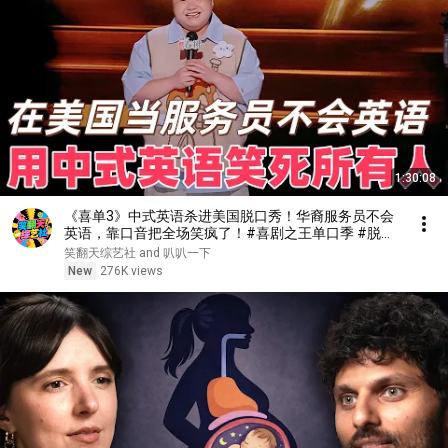
1:30:08
《喜单3》中式英语杀进美国脱口秀！华裔服务员不会
英语，靠口音把全场笑疯了！#喜剧之王单口季 #脱口
秀 #搞笑 #喜剧 #funny #综艺
笑翻天综艺社 and 叭叭一下
New
276K views