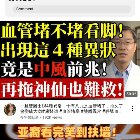
Comment...
50:32
一旦雙腳出現4種異常，十有八九是血管堵了，拖久了
會變成大病#康醫師 #血管堵塞 #雙腳異常 #靜脈血栓
#肺栓塞 #銀髮族養生 #猝死預防 #血液循環 #健康誤
養生醫點通
•
192K views
區 #早知早受益