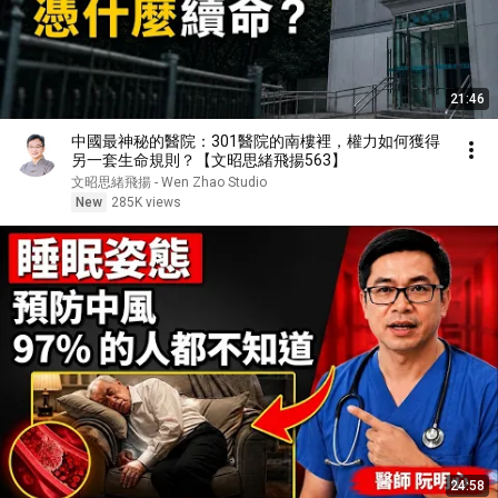
21:46
中國最神秘的醫院：301醫院的南樓裡，權力如何獲得
另一套生命規則？【文昭思緒飛揚563】
文昭思緒飛揚 - Wen Zhao Studio
New
285K views
24:58