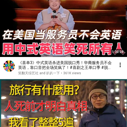
1:30:08
《喜单3》中式英语杀进美国脱口秀！华裔服务员不会
英语，靠口音把全场笑疯了！#喜剧之王单口季 #脱口
秀 #搞笑 #喜剧 #funny #综艺
笑翻天综艺社 and 叭叭一下
•
361K views