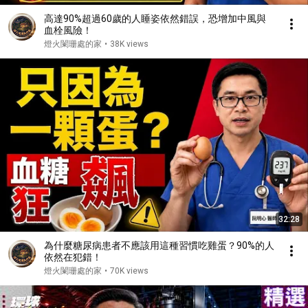
高達90%超過60歲的人睡姿依然錯誤，恐增加中風與
血栓風險！
燈火闌珊處的家
•
38K views
32:28
為什麼糖尿病患者不應該用這種習慣吃雞蛋？90%的人
依然在犯錯！
燈火闌珊處的家
•
70K views