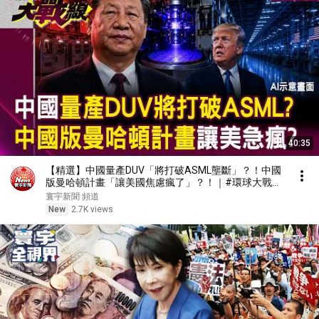
40:35
【精選】中國量產DUV「將打破ASML壟斷」？！中國
版曼哈頓計畫「讓美國焦慮瘋了」？！｜#環球大戰線
#寰宇新聞 @globalfrontlinetv
寰宇新聞 頻道
New
2.7K views