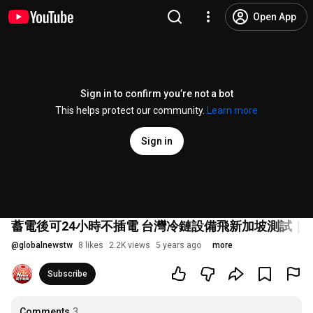
Open App
Sign in to confirm you’re not a bot
This helps protect our community.
Learn more
Sign in
蓄電後可24小時不插電 台灣冷鏈設備飛新加坡測試｜寰宇
@
globalnewstw
8 likes
2.2K views
5 years ago
more
Subscribe
Comments
3