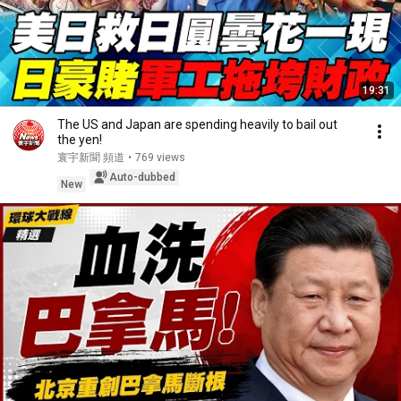
19:31
The US and Japan are spending heavily to bail out
the yen!
寰宇新聞 頻道
•
769 views
Auto-dubbed
New