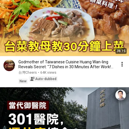
38:15
Godmother of Taiwanese Cuisine Huang Wan-ling
Reveals Secret: "7 Dishes in 30 Minutes After Work!...
台灣Cheers
•
64K views
Auto-dubbed
New