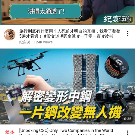
1:23:16
旅行到底有什麼用？人死前才明白的真相，我看了整整
5遍才看透！ #梁文道 #圆桌派 #一千零一夜 #读书
纪实说
•
124K views
10:35
[Unboxing CSC] Only Two Companies in the World