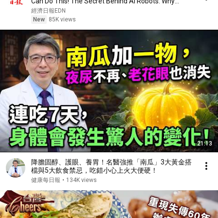
Can Do This! The Secret Behind AI Robots: Why
Must...
經濟日報EDN
New
85K views
21:13
降膽固醇、護眼、養胃！名醫強推「南瓜」3大黃金搭
檔與5大飲食禁忌，吃錯小心上火大便硬！
健康每日報
•
134K views