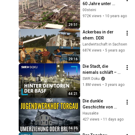
60 Jahre unter 
Strom (2015)
00steini
972K views
•
10 years ago
29:51
Ackerbau in der 
ehem. DDR
Landwirtschaft in Sachsen
687K views
•
5 years ago
29:16
Die Stadt, die 
niemals schläft – 
Hinter den Toren 
SWR Doku
der BASF | SWR 
1.8M views
•
3 years ago
Doku
44:21
Die dunkle 
Geschichte von 
Torgau – Das 
Hausakte
geschlossene Heim 
427 views
•
11 days ago
aus dem niemand 
54:35
unverändert 