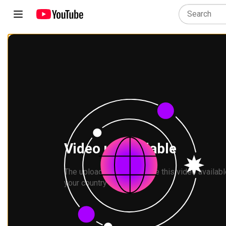
Video unavailable
The uploader has not made this video available
your country