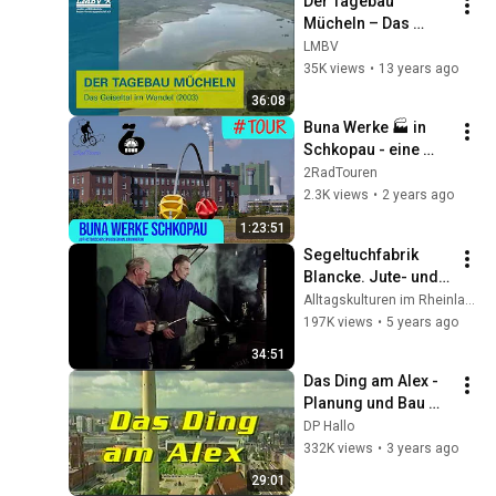
Der Tagebau 
zurückkam
Mücheln – Das 
Geiseltal im Wandel 
LMBV
(2003)
35K views
•
13 years ago
36:08
Buna Werke 🏭 in 
Schkopau - eine 
Suche 🔍 nach 
2RadTouren
Relikten 🗿
2.3K views
•
2 years ago
1:23:51
Segeltuchfabrik 
Blancke. Jute- und 
Leinenweberei mit 
Alltagskulturen im Rheinland
Dampfantrieb
197K views
•
5 years ago
34:51
Das Ding am Alex - 
Planung und Bau 
des Berliner 
DP Hallo
Fernsehturms. Doku 
332K views
•
3 years ago
1994
29:01