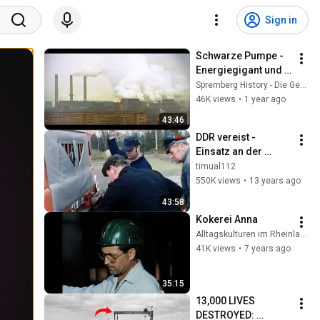
Sign in
Schwarze Pumpe - 
Energiegigant und 
Umweltsünder in 
Spremberg History - Die Geschichte unserer Stadt
der Lausitz (2022)
46K views
•
1 year ago
43:46
DDR vereist - 
Einsatz an der 
Winterfront
timual112
550K views
•
13 years ago
43:58
Kokerei Anna
Alltagskulturen im Rheinland
41K views
•
7 years ago
35:15
13,000 LIVES 
DESTROYED: 