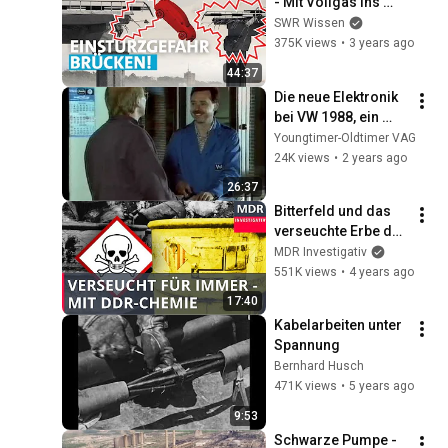
- Mit Vollgas ins 
Unglück? | SWR 
SWR Wissen
Wissen
375K views
•
3 years ago
44:37
Die neue Elektronik 
bei VW 1988, ein 
Schulungsfilm für 
Youngtimer-Oldtimer VAG
die VAG Händler
24K views
•
2 years ago
26:37
Bitterfeld und das 
verseuchte Erbe der 
DDR-Chemie | 
MDR Investigativ
Reupload | Doku
551K views
•
4 years ago
17:40
Kabelarbeiten unter 
Spannung
Bernhard Husch
471K views
•
5 years ago
9:53
Schwarze Pumpe - 