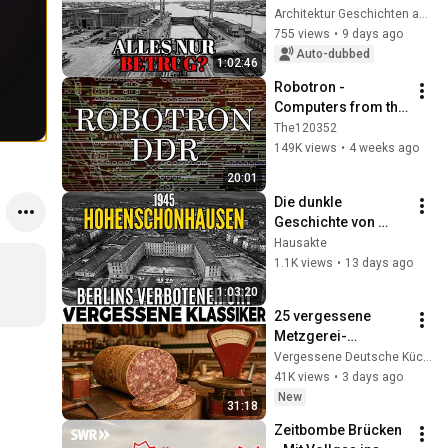
GERMANY'S 
Architektur Geschichten and 2 more
BIGGEST 
755 views
•
9 days ago
INDUSTRIAL LIE
Auto-dubbed
1:02:46
Robotron - 
Computers from the 
GDR
The120352
149K views
•
4 weeks ago
20:01
Die dunkle 
Geschichte von 
Hohenschönhausen 
Hausakte
– Wie die DDR 
1.1K views
•
13 days ago
40.000 Menschen 
1:03:20
verschwinden ließ
25 vergessene 
Metzgerei-
Klassiker aus den 
Vergessene Deutsche Küche
60ern, die heute kein 
41K views
•
3 days ago
Fleischer mehr 
New
31:18
verkauft
Zeitbombe Brücken 