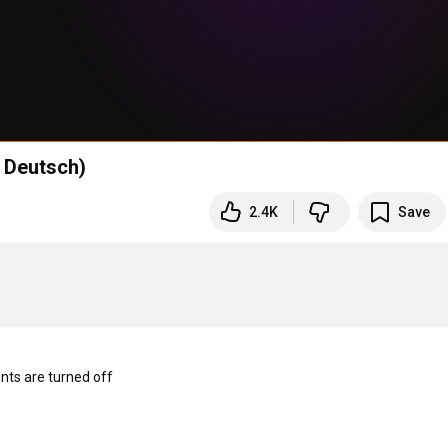
f Deutsch)
2.4K
Save
s are turned off