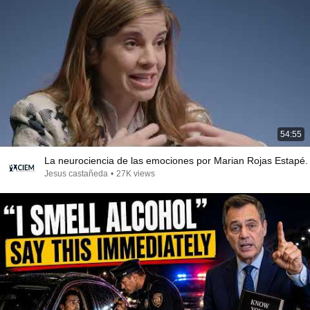
54:55
La neurociencia de las emociones por Marian Rojas Estapé.
Jesus castañeda
•
27K views