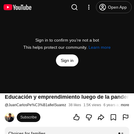
Open App
Sign in to confirm you’re not a bot
This helps protect our community.
Learn more
Sign in
Educación y emprendimiento luego de la pandemi
@
JuanCarlosPe%C3%B1afielSuarez
38 likes
1.5K views
6 years ago
more
Subscribe
Choices for families