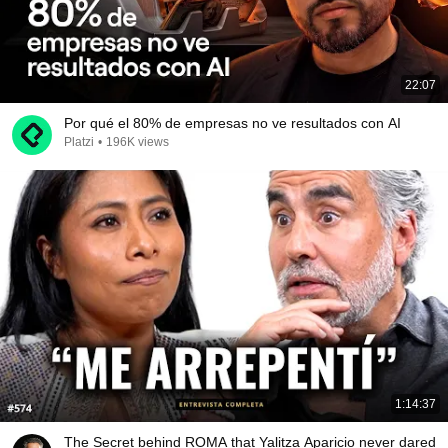
22:07
Por qué el 80% de empresas no ve resultados con AI
Platzi
•
196K views
1:14:37
The Secret behind ROMA that Yalitza Aparicio never dared