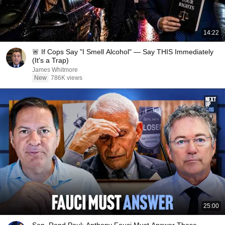
14:22
🚨 If Cops Say "I Smell Alcohol" — Say THIS Immediately
(It's a Trap)
James Whitmore
New
786K views
25:00