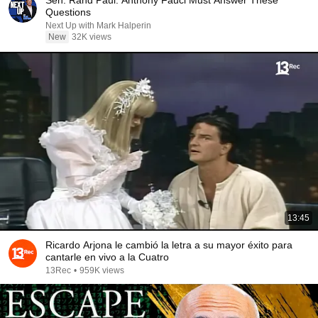
Sen. Rand Paul: Anthony Fauci Must Answer These
Questions
Next Up with Mark Halperin
New
32K views
13:45
Ricardo Arjona le cambió la letra a su mayor éxito para
cantarle en vivo a la Cuatro
13Rec
•
959K views