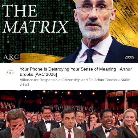
20:09
Your Phone Is Destroying Your Sense of Meaning | Arthur
Brooks [ARC 2026]
Alliance for Responsible Citizenship and Dr. Arthur Brooks
•
666K
views