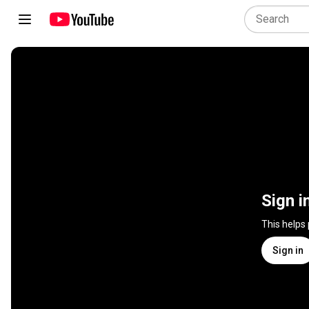
Sign i
This helps
Sign in