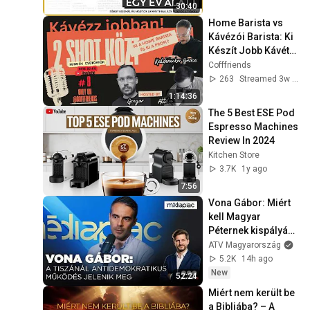
30:40
Home Barista vs 
Kávézói Barista: Ki 
Készít Jobb Kávét? 
| 2 SHOT KÖZÖTT 
Cofffriends
#8
263
Streamed 3w ago
1:14:36
The 5 Best ESE Pod 
Espresso Machines 
Review In 2024
Kitchen Store
3.7K
1y ago
7:56
Vona Gábor: Miért 
kell Magyar 
Péternek kispályás 
bicskázónak lenni? 
ATV Magyarország
| MÉDIAPIAC
5.2K
14h ago
New
52:24
Miért nem került be 
a Bibliába? – A 