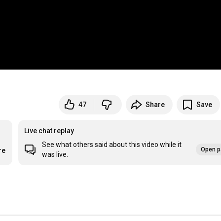
47
Share
Save
Live chat replay
See what others said about this video while it
Open p
re
was live.