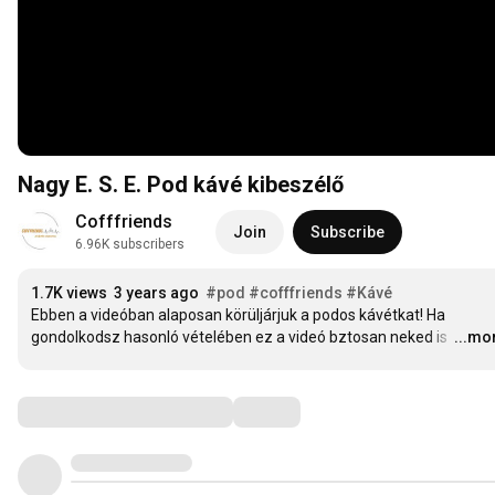
Nagy E. S. E. Pod kávé kibeszélő
Cofffriends
Join
Subscribe
6.96K subscribers
1.7K views
3 years ago
#pod
#cofffriends
#Kávé
Ebben a videóban alaposan körüljárjuk a podos kávétkat! Ha 
gondolkodsz hasonló vételében ez a videó bztosan neked is 
…
...mo
Comments