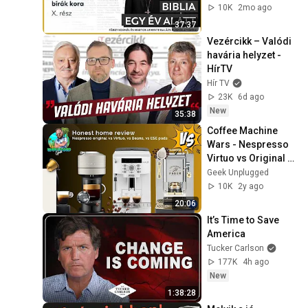
10K
2mo ago
37:37
Vezércikk – Valódi 
havária helyzet - 
HírTV
Hír TV
23K
6d ago
New
35:38
Coffee Machine 
Wars - Nespresso 
Virtuo vs Original 
vs Beans vs ESE 
Geek Unplugged
pads
10K
2y ago
20:06
It’s Time to Save 
America
Tucker Carlson
177K
4h ago
New
1:38:28