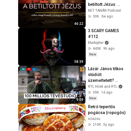
betiltott Jézus: 
titkos 
NET TANÁR Podcast
evangéliumok a 
30K
3w ago
sivatag homokja 
46:22
alól
3 SCARY GAMES 
#112
Markiplier
443K
9h ago
New
58:39
Lázár János titkos 
stúdiót 
üzemeltetett? 
Bemutatjuk, mit 
RTL Hírek and RTL
találtak utána a 
39K
1d ago
minisztériumban
New
9:09
Retró tepertős 
pogácsa (ropogós)
szazsu
210K
5y ago