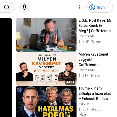
Sign in
E.S.E. Pod Kávé: Mi 
Ez és Kinek Éri 
Meg? | Cofffriends
Cofffriends
4.5K
3y ago
7:53
Milyen kávégépet 
vegyek? | 
Cofffriends
Cofffriends
31K
2y ago
43:11
Trump ki nem 
állhatja a lúzereket 
– Felcsuti Balázs 
Orbán bukásáról
KlikkTV
55K
6d ago
New
23:33