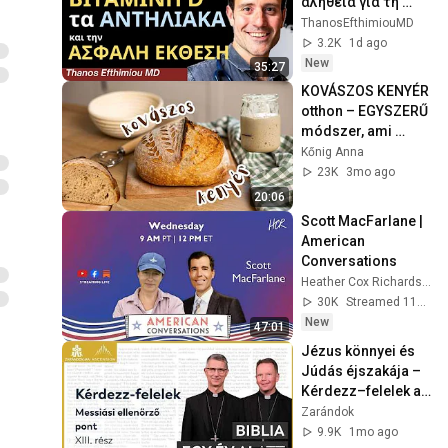
αλήθεια για τη 
βιταμίνη D, τα 
ThanosEfthimiouMD
αντηλιακά και την 
3.2K
1d ago
ασφαλή έκθεση
New
35:27
KOVÁSZOS KENYÉR 
otthon – EGYSZERŰ 
módszer, ami 
mindig működik 
Kőnig Anna
(kezdőknek is!)
23K
3mo ago
20:06
Scott MacFarlane | 
American 
Conversations
Heather Cox Richardson
30K
Streamed 11h ago
New
47:01
Jézus könnyei és 
Júdás éjszakája – 
Kérdezz–felelek a 
Biblia egy év alatt p.
Zarándok
9.9K
1mo ago