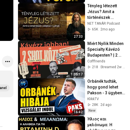
Tényleg létezett 
Jézus? Amit a 
történészek 
valójában tudnak
NET TANÁR Podcast
65K
2mo ago
27:33
Miért Nyílik Minden 
Specialty Kávézó 
Budapesten? | 2 
SHOT KÖZÖTT #9
Cofffriends
218
Streamed 2w ago
1:05:17
Orbánék tudták, 
hogy gond lehet 
anel
Pakson - 3 ügyben 
vizsgálat indul
KlikkTV
28K
2d ago
New
16:42
Ήλιος και 
μελάνωμα: Η 