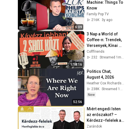
Machine: Things To 
Know
Family Pop TV
216K
3y ago
6:09
3 Nap a World of 
Coffee-n: Trendek, 
Versenyek, Kínai 
Klónok | 2 SHOT 
Cofffriends
KÖZÖTT #7
232
Streamed 1mo ago
1:18:16
Politics Chat, 
August 4, 2026
Heather Cox Richardson
238K
Streamed 1d ago
New
52:56
Miért engedi Isten 
az erőszakot? – 
Kérdezz–felelek a 
Biblia egy év alatt p.
Zarándok