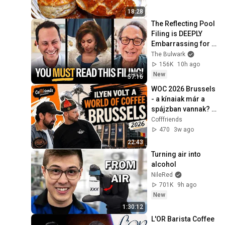
18:28
The Reflecting Pool 
Filing is DEEPLY 
Embarrassing for 
Trump (w/ Andrew 
The Bulwark
Weissmann) | 
156K
10h ago
Illegal News
New
57:16
WOC 2026 Brussels 
- a kínaiak már a 
spájzban vannak? | 
Cofffriends
Cofffriends
470
3w ago
22:43
Turning air into 
alcohol
NileRed
701K
9h ago
New
1:30:12
L'OR Barista Coffee 