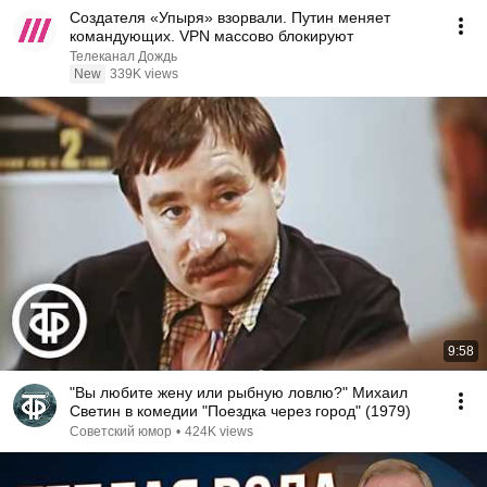
Создателя «Упыря» взорвали. Путин меняет
командующих. VPN массово блокируют
Телеканал Дождь
New
339K views
9:58
"Вы любите жену или рыбную ловлю?" Михаил
Светин в комедии "Поездка через город" (1979)
Советский юмор
•
424K views