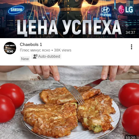
34:37
Chaebols 1
Плюс минус ясно
•
38K views
Auto-dubbed
New
10:20