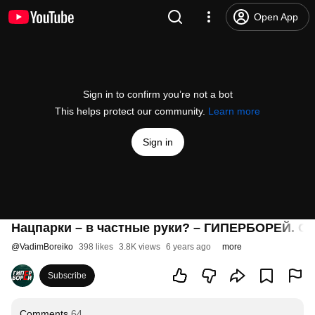
Open App
Sign in to confirm you’re not a bot
This helps protect our community.
Learn more
Sign in
Нацпарки – в частные руки? – ГИПЕРБОРЕЙ. С
@
VadimBoreiko
398 likes
3.8K views
6 years ago
more
Subscribe
Comments
64