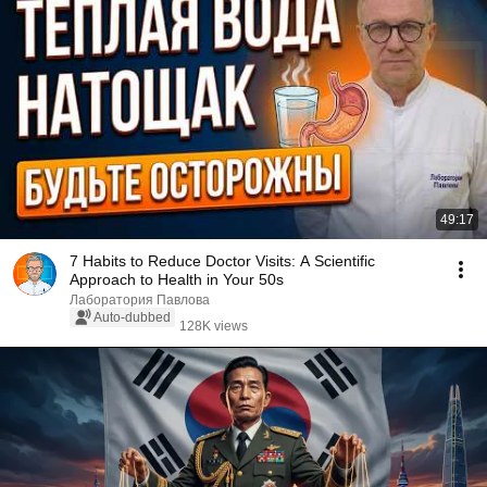
49:17
7 Habits to Reduce Doctor Visits: A Scientific
Approach to Health in Your 50s
Лаборатория Павлова
Auto-dubbed
128K views