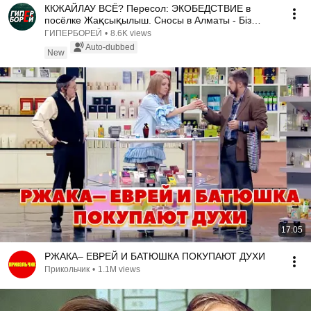
КӨКЖАЙЛАУ ВСЁ? Пересол: ЭКОБЕДСТВИЕ в
посёлке Жақсықылыш. Сносы в Алматы - Бiз
бiргемiз
ГИПЕРБОРЕЙ
•
8.6K views
Auto-dubbed
New
17:05
РЖАКА– ЕВРЕЙ И БАТЮШКА ПОКУПАЮТ ДУХИ
Прикольчик
•
1.1M views