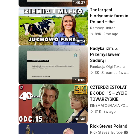
Literackiego”
1:40:37
The largest 
biodynamic farm in 
Poland – the 
woman at the heart 
Ramsey United
of Juchowo 🐄 | 
89K
9mo ago
Land, Animals and 
30:24
Milk
Radykalizm. Z 
Przemysławem 
Sadurą i 
Sławomirem 
Fundacja Olgi Tokarczuk
Sierakowskim 
3K
Streamed 2w ago
rozmawia Waldek 
1:18:05
Mazur
CZTERDZIESTOLAT
EK ODC. 15 – ŻYCIE 
TOWARZYSKIE | 
Kultowy Polski 
KINEMATOGRAFIA POLSKA
Serial 4k
31K
3w ago
1:01:46
Rick Steves Poland
Rick Steves' Europe