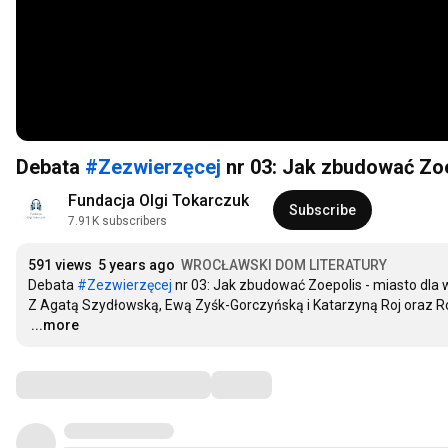
Debata
#Zezwierzęcej
nr 03: Jak zbudować Zoep
Fundacja Olgi Tokarczuk
Subscribe
7.91K subscribers
591 views
5 years ago
WROCŁAWSKI DOM LITERATURY
Debata 
#Zezwierzęcej
 nr 03: Jak zbudować Zoepolis - miasto dla w
…
...more
Comments