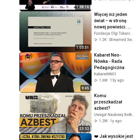
1:38:16
Więcej niż jeden 
świat – w stronę 
nowej powieści. 
Rozmowa z Joanną 
Fundacja Olgi Tokarczuk
Bator.
1.2K
Streamed 3w ago
1:03:51
Kabaret Neo-
Nówka - Rada 
Pedagogiczna
KabaretNN01
1.6M
13y ago
9:45
Komu 
przeszkadzał 
azbest?
Uwaga! Naukowy Bełkot
1.2M
1y ago
23:32
❤️ Jak wysokie jest 