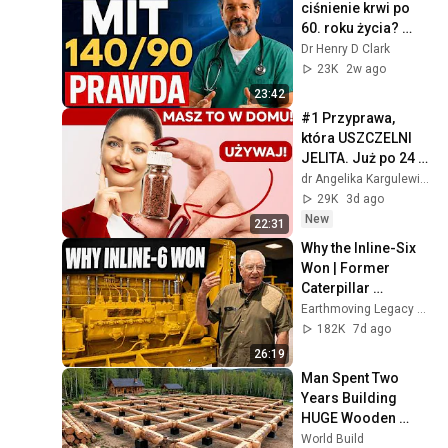
ciśnienie krwi po 
60. roku życia? 
Kardiolog ujawnia 
Dr Henry D Clark
prawdziwą strefę 
23K
2w ago
zagrożenia
23:42
#1 Przyprawa, 
która USZCZELNI 
JELITA. Już po 24 
godzinach!
dr Angelika Kargulewicz
29K
3d ago
New
22:31
Why the Inline-Six 
Won | Former 
Caterpillar 
Engineer Jim Coles
Earthmoving Legacy Center
182K
7d ago
26:19
Man Spent Two 
Years Building 
HUGE Wooden 
House for his 
World Build