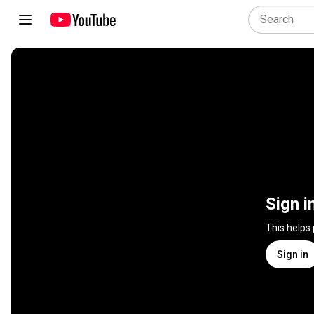
Sign i
This helps
Sign in