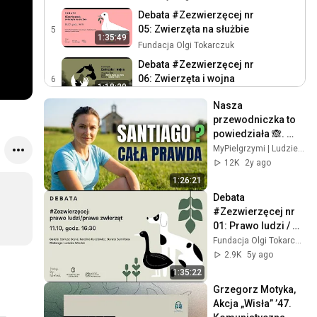
Debata #Zezwierzęcej nr
05: Zwierzęta na służbie
5
1:35:49
Fundacja Olgi Tokarczuk
Debata #Zezwierzęcej nr
06: Zwierzęta i wojna
6
1:18:29
Fundacja Olgi Tokarczuk
Nasza 
Debata #Zezwierzęcej nr
przewodniczka to 
07: Bydlęce brzemię
7
powiedziała 🙈. 
1:28:59
Fundacja Olgi Tokarczuk
Agnieszka Gasiuk o 
MyPielgrzymi | Ludzie od Camino
początkach na 
Debata #zezwierzęcej: Czy
12K
2y ago
Camino de 
Diogenes był weganinem, a
8
1:26:21
1:07:57
Santiago 🔥.
święty Franciszek
Fundacja Olgi Tokarczuk
Debata 
naprawdę kochał
#Zezwierzęcej nr 
Czy rok po wyborach
zwierzęta?
01: Prawo ludzi / 
zwierzęta w Polsce mają
9
1:16:30
prawa zwierząt.
Fundacja Olgi Tokarczuk
się lepiej? Debata z cyklu
Fundacja Olgi Tokarczuk
2.9K
5y ago
#zezwierzecej.
1:35:22
Grzegorz Motyka, 
Akcja „Wisła” ’47. 