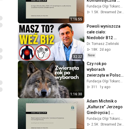
Komunistyczna 
czystka etniczna.
Fundacja Olgi Tokarczuk
1.5K
Streamed 2w ago
1:16:55
Powoli wyniszcza 
całe ciało: 
Niedobór B12 
poznasz po tych 
Dr. Tomasz Zieliński
objawach
18K
2d ago
New
32:22
Czy rok po 
wyborach 
zwierzęta w Polsce 
mają się lepiej? 
Fundacja Olgi Tokarczuk
Debata z cyklu 
311
1y ago
#zezwierzecej.
1:16:30
Adam Michnik o 
„Kulturze” Jerzego 
Giedroycia | 
premiera 
Fundacja Olgi Tokarczuk
„Notatnika 
2.5K
Streamed 2w ago