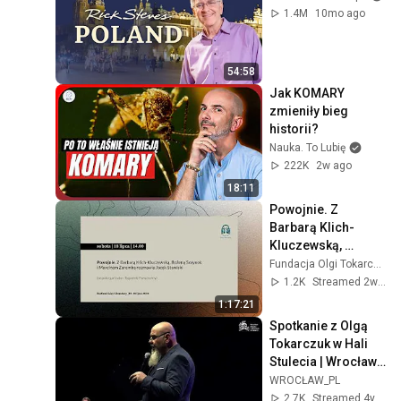
1.4M
10mo ago
54:58
Jak KOMARY 
zmieniły bieg 
historii?
Nauka. To Lubię
222K
2w ago
18:11
Powojnie. Z 
Barbarą Klich-
Kluczewską, 
Bożeną Szaynok i 
Fundacja Olgi Tokarczuk
Marcinem Zarembą 
1.2K
Streamed 2w ago
rozmawia Jacek 
1:17:21
Stawiski
Spotkanie z Olgą 
Tokarczuk w Hali 
Stulecia | Wrocław 
TV
WROCŁAW_PL
2.7K
Streamed 4y ago