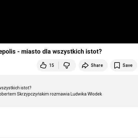
olis - miasto dla wszystkich istot?
15
Share
Save
szystkich istot?
