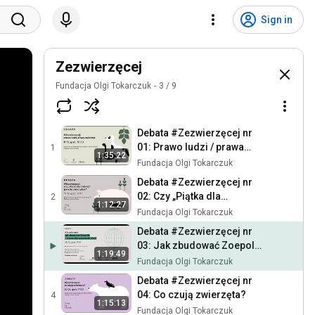
Sign in
Zezwierzęcej
Fundacja Olgi Tokarczuk
3
/
9
Debata #Zezwierzęcej nr
01: Prawo ludzi / prawa
1
1:35:22
zwierząt.
Fundacja Olgi Tokarczuk
Debata #Zezwierzęcej nr
02: Czy „Piątka dla
2
1:12:27
zwierząt” pomoże
Fundacja Olgi Tokarczuk
zwierzętom?
Debata #Zezwierzęcej nr
03: Jak zbudować Zoepolis
1:19:49
- miasto dla wszystkich
Fundacja Olgi Tokarczuk
istot?
Debata #Zezwierzęcej nr
04: Co czują zwierzęta?
4
1:15:13
Fundacja Olgi Tokarczuk