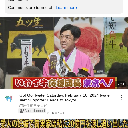
Comments are turned off. 
Learn more
19:41
[Go! Go! Iwate] Saturday, February 10, 2024 Iwate
Beef Supporter Heads to Tokyo!
IAT岩手朝日テレビ
Auto-dubbed
2.1K views