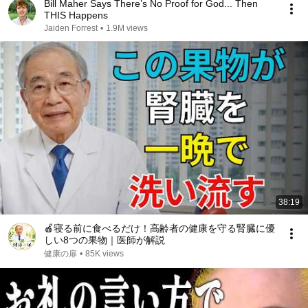
Bill Maher Says There’s No Proof for God... Then
THIS Happens
Jaiden Forrest
•
1.9M views
38:19
🍎寝る前に食べるだけ！高齢者の健康を守る腎臓に優
しい8つの果物｜医師が解説
健康の扉
•
85K views