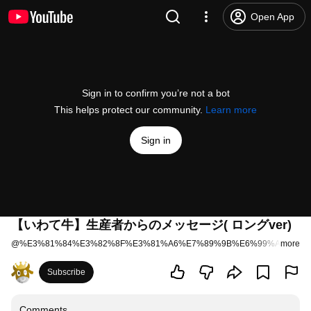
Open App
Sign in to confirm you’re not a bot
This helps protect our community.
Learn more
Sign in
【いわて牛】生産者からのメッセージ( ロングver)
@
%E3%81%84%E3%82%8F%E3%81%A6%E7%89%9B%E6%99%AE%E5
more
Subscribe
Comments