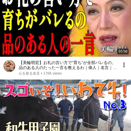
35:58
【美輪明宏】お礼の言い方で“育ち”が全部バレるの。
品のある人のたった一言を教えるわ｜偉人｜名言｜言
葉の力｜人生哲学｜
心を射る名言
•
176K views