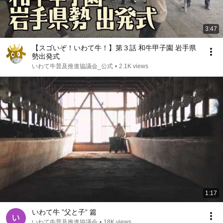
3:47
【スゴいぞ！いわて牛！】第３話 和牛甲子園 岩手県
勢出発式
いわて牛普及推進協議会_公式
•
2.1K views
1:17
いわて牛 ”父と子” 篇
いわて牛普及推進協議会
•
18K views