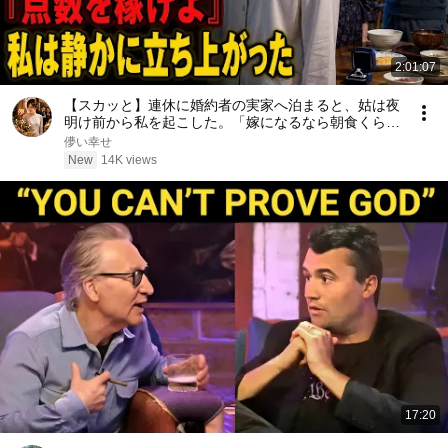
2:01:07
【スカッと】連休に婚約者の実家へ泊まると、姑は夜
明け前から私を起こした。「嫁になるなら朝食くらい
作りなさい」婚約者まで「点数を稼げよ」と笑った
儚い幸せ
――私は静かに立ち上がった……。
New
14K views
17:20