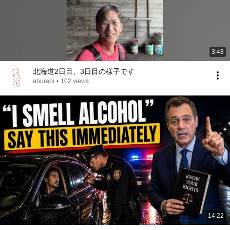
3:48
北海道2日目、3日目の様子です
aburabi
•
102 views
14:22