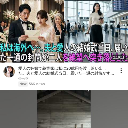
2:19:11
愛人の妊娠で義実家は私に20億円を渡し追い出し
た。夫と愛人の結婚式当日、届いた一通の封筒がすべ
てを終わらせた――| 感動する話 | スカッとする話
蛍の空
New
56K views