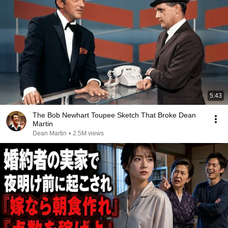
5:43
The Bob Newhart Toupee Sketch That Broke Dean
Martin
Dean Martin
•
2.5M views