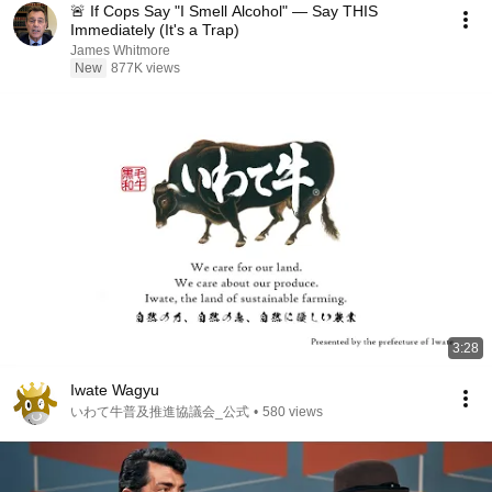
🚨 If Cops Say "I Smell Alcohol" — Say THIS
Immediately (It's a Trap)
James Whitmore
New
877K views
3:28
Iwate Wagyu
いわて牛普及推進協議会_公式
•
580 views